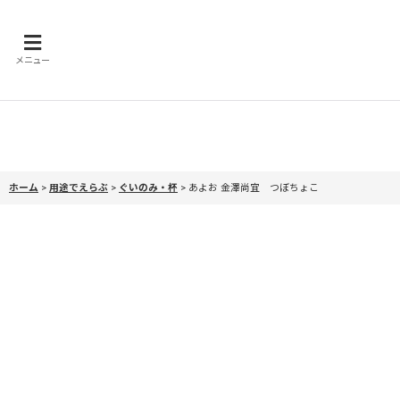
メニュー
ホーム
>
用途でえらぶ
>
ぐいのみ・杯
>
あよお 金澤尚宜 つぼちょこ