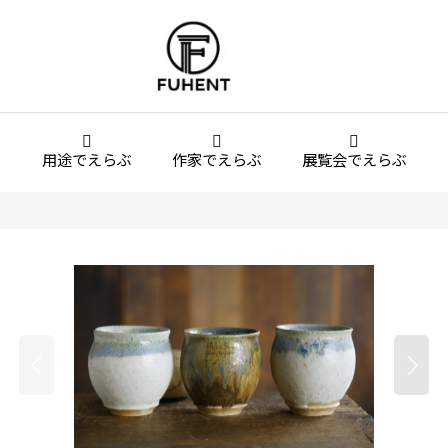
用途でえらぶ
作家でえらぶ
展覧会でえらぶ