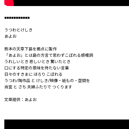
■■■■■■■■■■■
うつわとけしき
あよお
熊本の天草下島を拠点に製作
「あよお」とは島の方言で思わずこぼれる感嘆詞
うれしいとき 悲しいとき 驚いたとき
口にする特定の意味を持たない言葉
日々のすきまに ほろり こぼれる
うつわ/陶作品 と けしき/映像・紙もの・空間を
尚宜 と さち 夫婦ふたりで つくります
文章提供：あよお