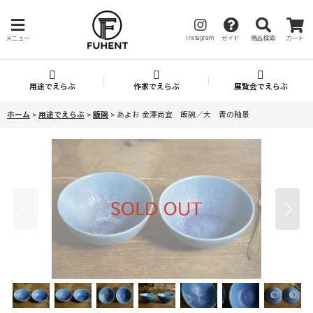
instagram
メニュー
ガイド
商品検索
カート
用途でえらぶ
作家でえらぶ
展覧会でえらぶ
ホーム
>
用途でえらぶ
>
飯碗
>
あよお 金澤尚宜 飯碗／大 青の釉景