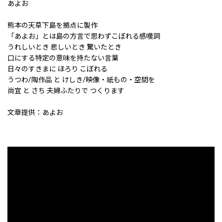
あよお
熊本の天草下島を拠点に製作
「あよお」とは島の方言で思わずこぼれる感嘆詞
うれしいとき 悲しいとき 驚いたとき
口にする特定の意味を持たない言葉
日々のすきまに ほろり こぼれる
うつわ/陶作品 と けしき/映像・紙もの・空間を
尚宜 と さち 夫婦ふたりで つくります
文章提供：あよお