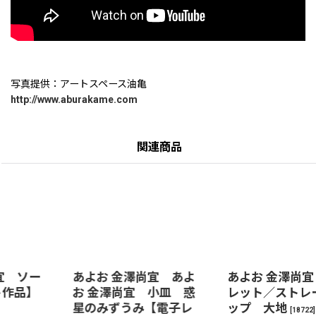
写真提供：アートスペース油亀
http://www.aburakame.com
関連商品
あよお 金澤尚宜 あよ
あよお 金澤尚宜 ゴブ
お 金澤尚宜 小皿 惑
レット／ストレートカ
星のみずうみ【電子レ
ップ 大地
[
18722
]