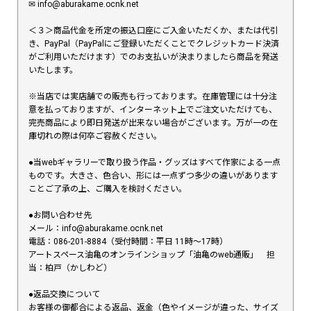
✉︎ info@aburakame.ocnk.net
＜３＞商品代金を所定の振込口座にご入金いただくか、または代引
き、PayPal（PayPalにご登録いただくことでクレジットカード決済
がご利用いただけます）でのお支払いが決まりましたら商品を発送
いたします。
※当店では実店舗での販売も行っております。在庫管理には十分注
意を払っておりますが、インターネット上でご注文いただけても、
完売商品により即日発送が出来ない場合がございます。万が一の在
庫切れの際は何卒ご容赦ください。
●当webギャラリーで取り扱う作品・グッズはすべて作家による一点
ものです。大きさ、色合い、形には一点ずつ多少の違いがあります
ことご了承の上、ご購入を検討ください。
●お問い合わせ先
メール：info@aburakame.ocnk.net
電話：086-201-8884（受付時間：平日 11時〜17時）
アートスペース油亀のオンラインショップ「油亀のweb通販」 担
当：柏戸（かしわど）
●返品交換について
お客様の御都合による返品、返金（色やイメージが違った、サイズ