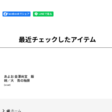
Facebookでシェア
最近チェックしたアイテム
あよお 金澤尚宜 飯
碗／大 青の釉景
[
21247
]
ホーム