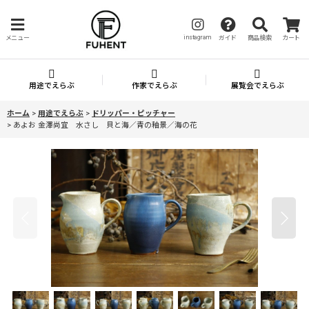
instagram
メニュー
ガイド
商品検索
カート
用途でえらぶ
作家でえらぶ
展覧会でえらぶ
ホーム
>
用途でえらぶ
>
ドリッパー・ピッチャー
>
あよお 金澤尚宜 水さし 貝と海／青の釉景／海の花