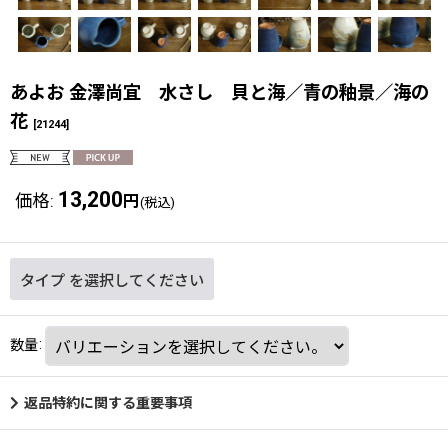
あよお 金澤尚宜 水さし 貝と海／青の釉景／海の
花
[
21244
]
13,200
価格
:
円
(税込)
タイプ
を選択してください
数量
:
返品特約に関する重要事項