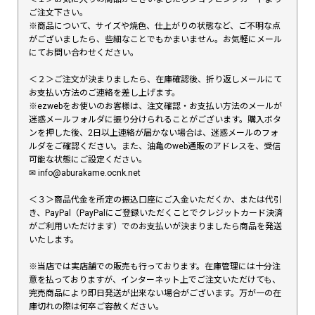
ご注文下さい。
※商品について、サイズや焼色、仕上がりの状態など、ご不明な点
がございましたら、些細なことでもかまいません。お気軽にメール
にてお問い合わせください。
＜２＞ご注文が決まりましたら、在庫確認後、折り返しメールにて
お支払い方法のご連絡を差し上げます。
※ezwebをお使いのお客様は、注文確認・お支払い方法のメールが
迷惑メールフォルダに振り分けられることがございます。購入ボタ
ンを押した後、2日以上連絡が届かない場合は、迷惑メールのフォ
ルダをご確認ください。また、油亀のweb通販のアドレスを、受信
可能な状態にご設定ください。
✉︎ info@aburakame.ocnk.net
＜３＞商品代金を所定の振込口座にご入金いただくか、または代引
き、PayPal（PayPalにご登録いただくことでクレジットカード決済
がご利用いただけます）でのお支払いが決まりましたら商品を発送
いたします。
※当店では実店舗での販売も行っております。在庫管理には十分注
意を払っておりますが、インターネット上でご注文いただけても、
完売商品により即日発送が出来ない場合がございます。万が一の在
庫切れの際は何卒ご容赦ください。