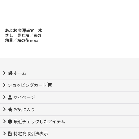
あよお 金澤尚宜 水
さし 貝と海／青の
釉景／海の花
[
21244
]
ホーム
ショッピングカート
マイページ
お気に入り
最近チェックしたアイテム
特定商取引法表示