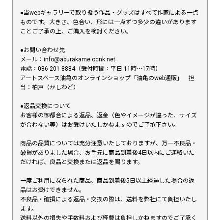
●当webギャラリーで取り扱う作品・グッズはすべて作家による一点
ものです。大きさ、色合い、形には一点ずつ多少の違いがあります
ことご了承の上、ご購入を検討ください。
●お問い合わせ先
メール：info@aburakame.ocnk.net
電話：086-201-8884（受付時間：平日 11時〜17時）
アートスペース油亀のオンラインショップ「油亀のweb通販」 担
当：柏戸（かしわど）
●返品交換について
お客様の御都合による返品、返金（色やイメージが違った、サイズ
が合わない等）はお受けいたしかねますのでご了承下さい。
商品の品質については充分注意いたしておりますが、万一不良品・
破損がありました場合、お手元に商品到着後4日以内にご連絡いた
だければ、良品と交換または返品を賜ります。
一度ご利用になられた商品、商品到着後5日以上経過した場合の返
品はお受けできません。
不良品・破損による返品・交換の際は、送料を弊社にて負担いたし
ます。
送料以外の損失や手数料および経費は負担しかねますのでご了承く