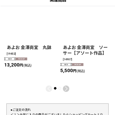
関連商品
あよお 金澤尚宜 丸鉢
あよお 金澤尚宜 ソー
サー【アソート作品】
[
19452
]
[
14907
]
13,200
円
(税込)
5,500
円
(税込)
●ご注文の流れ
＜１＞お気に入りの商品がございましたらショッピングカートより