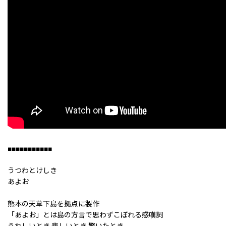
■■■■■■■■■■■
うつわとけしき
あよお
熊本の天草下島を拠点に製作
「あよお」とは島の方言で思わずこぼれる感嘆詞