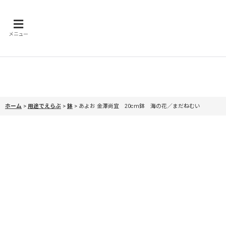
メニュー
ホーム
>
用途でえらぶ
>
鉢
>
あよお 金澤尚宜 20cm鉢 海の花／まだねむい