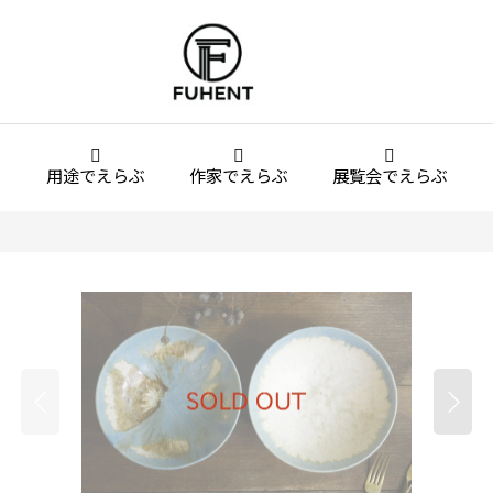
用途でえらぶ
作家でえらぶ
展覧会でえらぶ