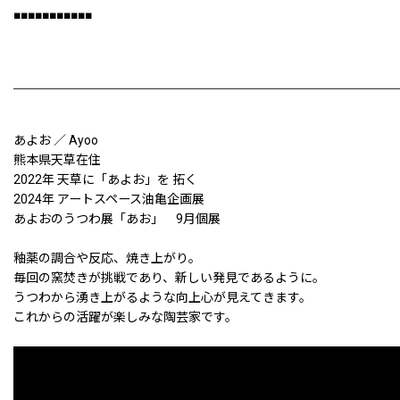
■■■■■■■■■■■
あよお ／ Ayoo
熊本県天草在住
2022年 天草に「あよお」を 拓く
2024年 アートスペース油亀企画展
あよおのうつわ展「あお」 9月個展
釉薬の調合や反応、焼き上がり。
毎回の窯焚きが挑戦であり、新しい発見であるように。
うつわから湧き上がるような向上心が見えてきます。
これからの活躍が楽しみな陶芸家です。