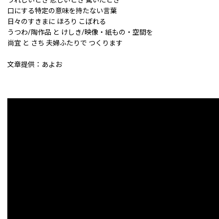
うれしいとき 悲しいとき 驚いたとき
口にする特定の意味を持たない言葉
日々のすきまに ほろり こぼれる
うつわ/陶作品 と けしき/映像・紙もの・空間を
尚宜 と さち 夫婦ふたりで つくります
文章提供：あよお