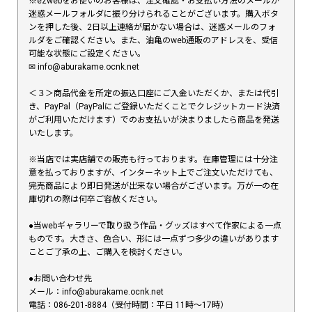
※ezwebをお使いのお客様は、注文確認・お支払い方法のメールが
迷惑メールフォルダに振り分けられることがございます。購入ボタ
ンを押した後、2日以上連絡が届かない場合は、迷惑メールのフォ
ルダをご確認ください。また、油亀のweb通販のアドレスを、受信
可能な状態にご設定ください。
✉︎ info@aburakame.ocnk.net
＜３＞商品代金を所定の振込口座にご入金いただくか、または代引
き、PayPal（PayPalにご登録いただくことでクレジットカード決済
がご利用いただけます）でのお支払いが決まりましたら商品を発送
いたします。
※当店では実店舗での販売も行っております。在庫管理には十分注
意を払っておりますが、インターネット上でご注文いただけても、
完売商品により即日発送が出来ない場合がございます。万が一の在
庫切れの際は何卒ご容赦ください。
●当webギャラリーで取り扱う作品・グッズはすべて作家による一点
ものです。大きさ、色合い、形には一点ずつ多少の違いがあります
ことご了承の上、ご購入を検討ください。
●お問い合わせ先
メール：info@aburakame.ocnk.net
電話：086-201-8884（受付時間：平日 11時〜17時）