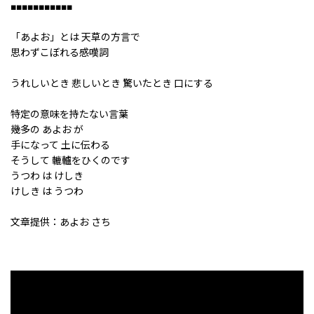
■■■■■■■■■■■
「あよお」とは 天草の方言で
思わずこぼれる感嘆詞
うれしいとき 悲しいとき 驚いたとき 口にする
特定の意味を持たない言葉
幾多の あよお が
手になって 土に伝わる
そうして 轆轤をひくのです
うつわ は けしき
けしき は うつわ
文章提供：あよお さち