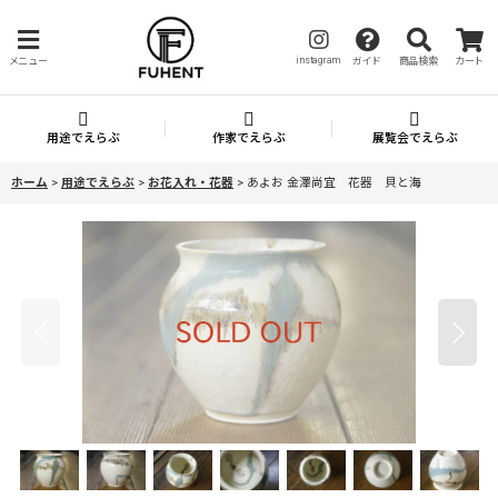
instagram
メニュー
ガイド
商品検索
カート
用途でえらぶ
作家でえらぶ
展覧会でえらぶ
ホーム
>
用途でえらぶ
>
お花入れ・花器
>
あよお 金澤尚宜 花器 貝と海