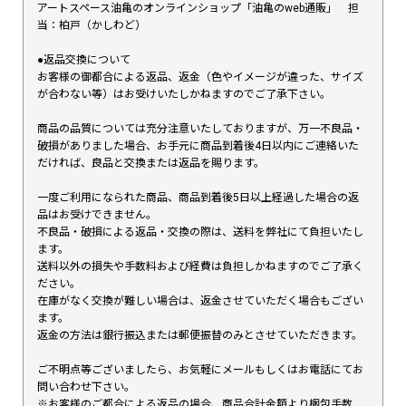
アートスペース油亀のオンラインショップ「油亀のweb通販」 担
当：柏戸（かしわど）
●返品交換について
お客様の御都合による返品、返金（色やイメージが違った、サイズ
が合わない等）はお受けいたしかねますのでご了承下さい。
商品の品質については充分注意いたしておりますが、万一不良品・
破損がありました場合、お手元に商品到着後4日以内にご連絡いた
だければ、良品と交換または返品を賜ります。
一度ご利用になられた商品、商品到着後5日以上経過した場合の返
品はお受けできません。
不良品・破損による返品・交換の際は、送料を弊社にて負担いたし
ます。
送料以外の損失や手数料および経費は負担しかねますのでご了承く
ださい。
在庫がなく交換が難しい場合は、返金させていただく場合もござい
ます。
返金の方法は銀行振込または郵便振替のみとさせていただきます。
ご不明点等ございましたら、お気軽にメールもしくはお電話にてお
問い合わせ下さい。
※お客様のご都合による返品の場合、商品合計金額より梱包手数