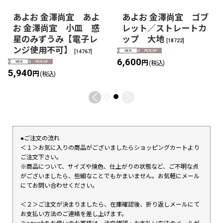
あよお 金澤尚宜 あよ
あよお 金澤尚宜 ゴブ
お 金澤尚宜 小皿 惑
レット／ストレートカ
星のみずうみ【電子レ
ップ 大地
[
18722
]
ンジ使用不可】
[
14767
]
6,600
円
(税込)
5,940
円
(税込)
●ご注文の流れ
＜１＞お気に入りの商品がございましたらショッピングカートより
ご注文下さい。
※商品について、サイズや焼色、仕上がりの状態など、ご不明な点
がございましたら、些細なことでもかまいません。お気軽にメール
にてお問い合わせください。
＜２＞ご注文が決まりましたら、在庫確認後、折り返しメールにて
お支払い方法のご連絡を差し上げます。