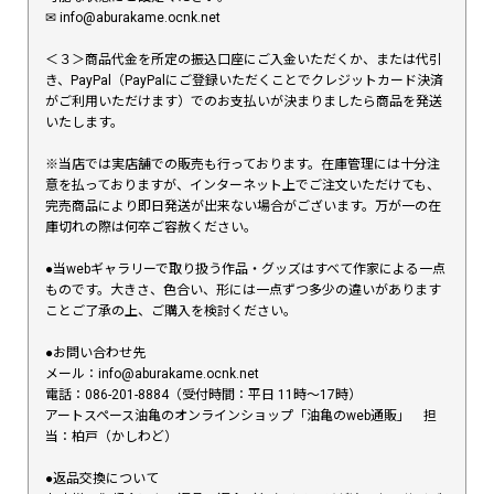
✉︎ info@aburakame.ocnk.net
＜３＞商品代金を所定の振込口座にご入金いただくか、または代引
き、PayPal（PayPalにご登録いただくことでクレジットカード決済
がご利用いただけます）でのお支払いが決まりましたら商品を発送
いたします。
※当店では実店舗での販売も行っております。在庫管理には十分注
意を払っておりますが、インターネット上でご注文いただけても、
完売商品により即日発送が出来ない場合がございます。万が一の在
庫切れの際は何卒ご容赦ください。
●当webギャラリーで取り扱う作品・グッズはすべて作家による一点
ものです。大きさ、色合い、形には一点ずつ多少の違いがあります
ことご了承の上、ご購入を検討ください。
●お問い合わせ先
メール：info@aburakame.ocnk.net
電話：086-201-8884（受付時間：平日 11時〜17時）
アートスペース油亀のオンラインショップ「油亀のweb通販」 担
当：柏戸（かしわど）
●返品交換について