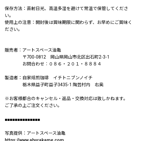
保存方法：直射日光、高温多湿を避けて常温で保管してくださ
い。
使用上の注意：開封後は賞味期限に関わらず、お早めにご賞味く
ださい。
販売者︰アートスペース油亀
〒700-0812 岡山県岡山市北区出石町2-3-1
お問合わせ︰０８６・２０１・８８８４
製造者：自家焙煎珈琲 イチトニブンノイチ
栃木県益子町益子3435-1 陶芸村内 右奥
※お客様都合のキャンセル・返品・交換対応は致しかねます。
ご了承の上ご注文ください。
■■■■■■■■■■■■■■
写真提供：アートスペース油亀
https://www.aburakame.com