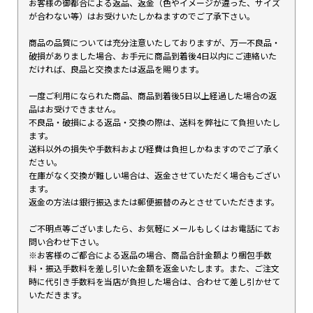
お客様の御都合による返品、返金（色やイメージが違った、サイズ
が合わない等）はお受けいたしかねますのでご了承下さい。
商品の品質については充分注意いたしておりますが、万一不良品・
破損がありました場合、お手元に商品到着後4日以内にご連絡いた
だければ、良品と交換または返品を賜ります。
一度ご利用になられた商品、商品到着後5日以上経過した場合の返
品はお受けできません。
不良品・破損による返品・交換の際は、送料を弊社にて負担いたし
ます。
送料以外の損失や手数料および経費は負担しかねますのでご了承く
ださい。
在庫がなく交換が難しい場合は、返金させていただく場合もござい
ます。
返金の方法は銀行振込または郵便振替のみとさせていただきます。
ご不明点等ございましたら、お気軽にメールもしくはお電話にてお
問い合わせ下さい。
※お客様のご都合による返品の場合、商品合計金額より梱包手数
料・振込手数料を差し引いた金額を返金いたします。また、ご注文
時に代引き手数料を当店が負担した場合は、合わせて差し引かせて
いただきます。