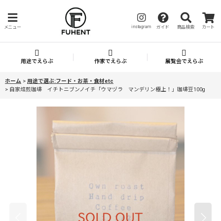
instagram
メニュー
ガイド
商品検索
カート
用途でえらぶ
作家でえらぶ
展覧会でえらぶ
ホーム
>
用途で選ぶ:フード・お茶・食材etc
>
自家焙煎珈琲 イチトニブンノイチ「ウマヅラ マンデリン極上！」珈琲豆100g