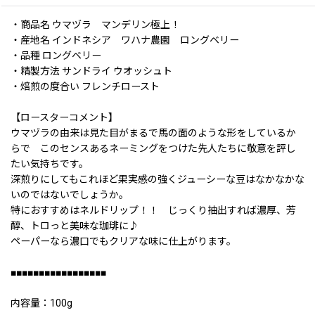
・商品名 ウマヅラ マンデリン極上！
・産地名 インドネシア ワハナ農園 ロングベリー
・品種 ロングベリー
・精製方法 サンドライ ウオッシュト
・焙煎の度合い フレンチロースト
【ロースターコメント】
ウマヅラの由来は見た目がまるで馬の面のような形をしているか
らで このセンスあるネーミングをつけた先人たちに敬意を評し
たい気持ちです。
深煎りにしてもこれほど果実感の強くジューシーな豆はなかなかな
いのではないでしょうか。
特におすすめはネルドリップ！！ じっくり抽出すれば濃厚、芳
醇、トロっと美味な珈琲に♪
ペーパーなら濃口でもクリアな味に仕上がります。
■■■■■■■■■■■■■■■■■
内容量：100g