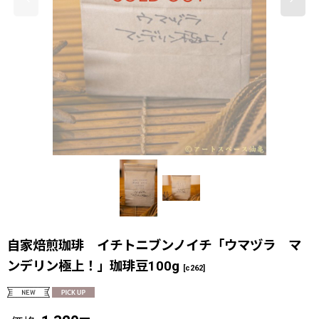
自家焙煎珈琲 イチトニブンノイチ「ウマヅラ マ
ンデリン極上！」珈琲豆100g
[
c262
]