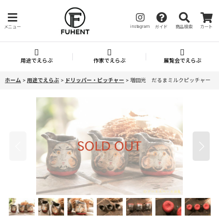
instagram
メニュー
ガイド
商品検索
カート
用途でえらぶ
作家でえらぶ
展覧会でえらぶ
ホーム
>
用途でえらぶ
>
ドリッパー・ピッチャー
>
増田光 だるまミルクピッチャー