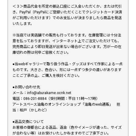
＜３＞商品代金を所定の振込口座にご入金いただくか、または代引
き、PayPal（PayPalにご登録いただくことでクレジットカード決済
がご利用いただけます）でのお支払いが決まりましたら商品を発送
いたします。
※当店では実店舗での販売も行っております。在庫管理には十分注
意を払っておりますが、インターネット上でご注文いただけても、
完売商品により即日発送が出来ない場合がございます。万が一の在
庫切れの際は何卒ご容赦ください。
●当webギャラリーで取り扱う作品・グッズはすべて作家による一点
ものです。大きさ、色合い、形には一点ずつ多少の違いがあります
ことご了承の上、ご購入を検討ください。
●お問い合わせ先
メール：info@aburakame.ocnk.net
電話：086-201-8884（受付時間：平日 11時〜17時）
アートスペース油亀のオンラインショップ「油亀のweb通販」 担
当：柏戸（かしわど）
●返品交換について
お客様の御都合による返品、返金（色やイメージが違った、サイズ
が合わない等）はお受けいたしかねますのでご了承下さい。