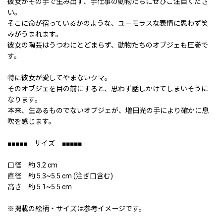
彼女がその手で生み出す、手仕事の動物たちにぜひご注目くださ
い。
そこに命が宿っているかのような、ユーモラスな表情に思わず笑
みがうまれます。
彼女の陶芸はうつわにとどまらず、動物たちのオブジェも圧巻で
す。
特に彼女が愛してやまないクマ。
そのオブジェを目の前にすると、思わず話しかけてしまいそうに
なります。
本来、生あるものでないオブジェが、増田光の手により確かに息
吹を感じます。
■■■■■ サイズ ■■■■■
口径 約 3.2 cm
直径 約 5.3~5.5 cm (注ぎ口含む)
高さ 約 5.1~5.5 cm
※掲載の絵柄・サイズは参考イメージです。