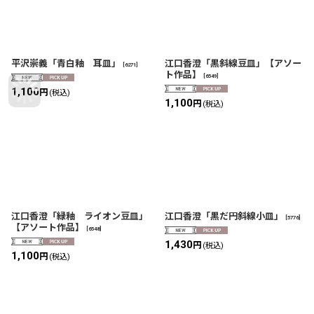
平沢崇義「青白釉 耳皿」
江口香澄「黒斜線豆皿」【アソー
[
6271
]
ト作品】
[
6549
]
1,100
円
(税込)
1,100
円
(税込)
江口香澄「緑釉 ライオン豆皿」
江口香澄「黒だ円斜線小皿」
[
5776
]
【アソート作品】
[
6548
]
1,430
円
(税込)
1,100
円
(税込)