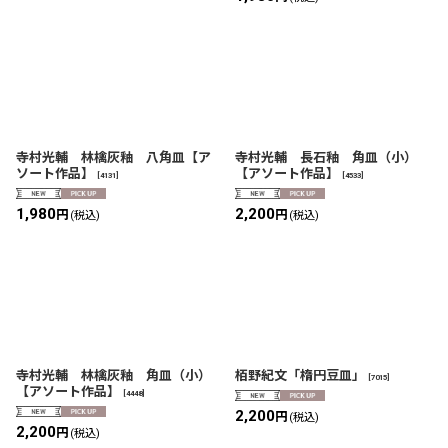
寺村光輔 林檎灰釉 八角皿【ア
寺村光輔 長石釉 角皿（小）
ソート作品】
【アソート作品】
[
4131
]
[
4533
]
1,980
2,200
円
円
(税込)
(税込)
寺村光輔 林檎灰釉 角皿（小）
栢野紀文「楕円豆皿」
[
7015
]
【アソート作品】
[
4448
]
2,200
円
(税込)
2,200
円
(税込)