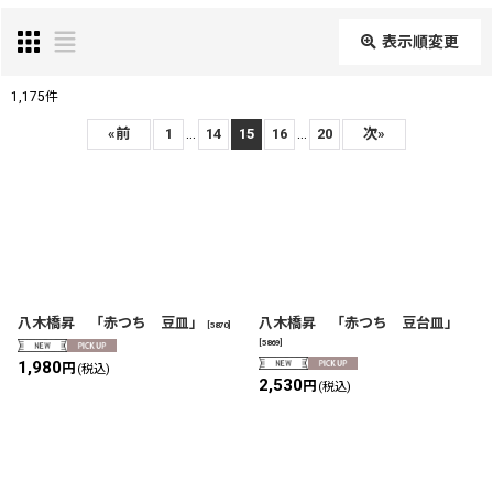
表示順変更
閉じる
1,175
件
表示数
:
...
...
«
前
1
14
15
16
20
次
»
在庫あり
並び順
:
絞り込む
八木橋昇 「赤つち 豆皿」
八木橋昇 「赤つち 豆台皿」
[
5870
]
[
5869
]
1,980
円
(税込)
2,530
円
(税込)