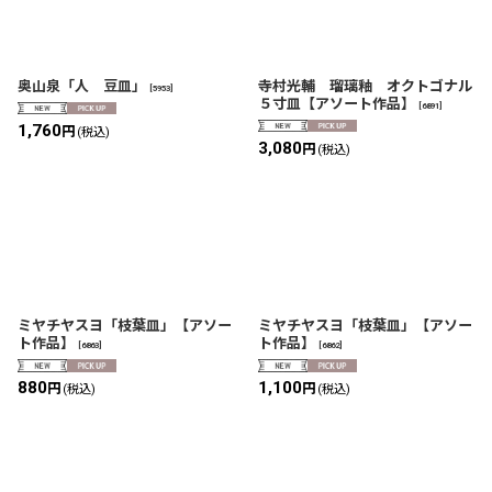
奥山泉「人 豆皿」
寺村光輔 瑠璃釉 オクトゴナル
[
5953
]
５寸皿【アソート作品】
[
6891
]
1,760
円
(税込)
3,080
円
(税込)
ミヤチヤスヨ「枝葉皿」【アソー
ミヤチヤスヨ「枝葉皿」【アソー
ト作品】
ト作品】
[
6863
]
[
6862
]
880
1,100
円
円
(税込)
(税込)