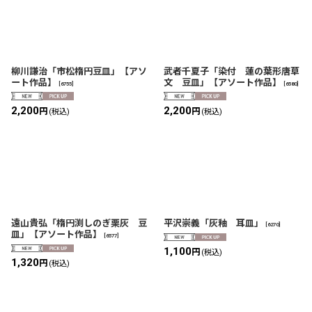
柳川謙治「市松楕円豆皿」【アソ
武者千夏子「染付 蓮の葉形唐草
ート作品】
文 豆皿」【アソート作品】
[
6755
]
[
6580
]
2,200
2,200
円
円
(税込)
(税込)
遠山貴弘「楕円渕しのぎ栗灰 豆
平沢崇義「灰釉 耳皿」
[
6270
]
皿」【アソート作品】
[
6577
]
1,100
円
(税込)
1,320
円
(税込)