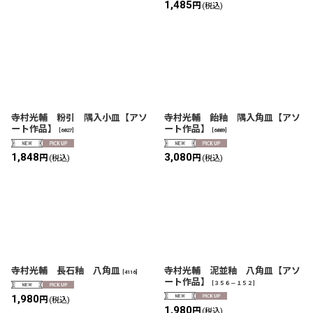
1,485
円
(税込)
寺村光輔 粉引 隅入小皿【アソ
寺村光輔 飴釉 隅入角皿【アソ
ート作品】
ート作品】
[
6827
]
[
6889
]
1,848
3,080
円
円
(税込)
(税込)
寺村光輔 長石釉 八角皿
寺村光輔 泥並釉 八角皿【アソ
[
4116
]
ート作品】
[
３５６－１５２
]
1,980
円
(税込)
1,980
円
(税込)