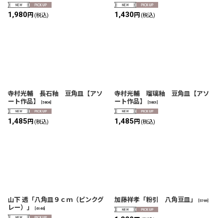
1,980
1,430
円
円
(税込)
(税込)
寺村光輔 長石釉 豆角皿【アソ
寺村光輔 瑠璃釉 豆角皿【アソ
ート作品】
ート作品】
[
5804
]
[
5801
]
1,485
1,485
円
円
(税込)
(税込)
山下 透「八角皿９ｃｍ（ピンクグ
加藤祥孝「粉引 八角豆皿」
[
5769
]
レー）」
[
6146
]