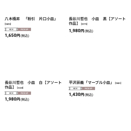
八木橋昇 「粉引 片口小皿」
長谷川哲也 小皿 黒【アソート
作品】
[
5873
]
[
5779
]
1,980
円
(税込)
1,650
円
(税込)
長谷川哲也 小皿 白【アソート
平沢崇義「マーブル小皿」
[
5831
]
作品】
[
3224
]
1,430
円
(税込)
1,980
円
(税込)