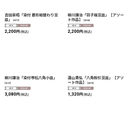
吉田崇昭「染付 菱形絵替わり豆
柳川謙治「羽子板豆皿」【アソー
皿」
ト作品】
[
6777
]
[
6756
]
2,200
2,200
円
円
(税込)
(税込)
柳川謙治「染付市松八角小皿」
遠山貴弘「八角粉引豆皿」【アソ
ート作品】
[
6127
]
[
6570
]
3,080
1,320
円
円
(税込)
(税込)