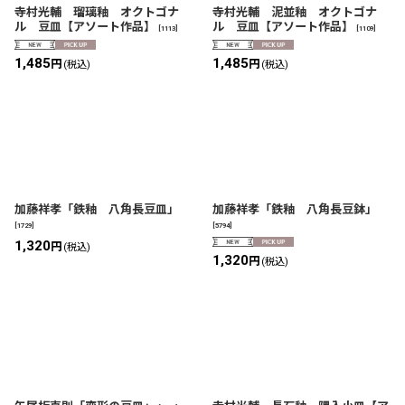
寺村光輔 瑠璃釉 オクトゴナ
寺村光輔 泥並釉 オクトゴナ
ル 豆皿【アソート作品】
ル 豆皿【アソート作品】
[
1113
]
[
1109
]
1,485
1,485
円
円
(税込)
(税込)
加藤祥孝「鉄釉 八角長豆皿」
加藤祥孝「鉄釉 八角長豆鉢」
[
1729
]
[
5794
]
1,320
円
(税込)
1,320
円
(税込)