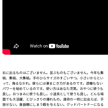
右に出るものはございません。並ぶものもございません。今年も集
結、集結、大集結。手のひらサイズのすごいやつ。小さいからとい
って、侮るなかれ。彼らには凄まじき力があるのです。途轍もない
パワーを秘めているのです。使い方はあなた次第。おやつに使うも
良し。おつまみに使うも良し。小道具として使うも良し。どんな場
面でも大活躍、とびっきりの優れもの。運命の一枚に出会えば、手
放せない。食器棚にしまう暇を与えない。グッドパートナーになる