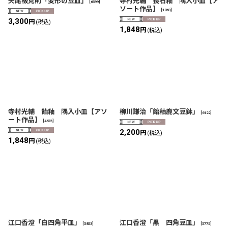
矢尾板克則「変形の豆皿」
寺村光輔 長石釉 隅入小皿【ア
[
6599
]
ソート作品】
[
1063
]
3,300
円
(税込)
1,848
円
(税込)
寺村光輔 飴釉 隅入小皿【アソ
柳川謙治「飴釉鹿文豆鉢」
[
6122
]
ート作品】
[
4675
]
2,200
円
(税込)
1,848
円
(税込)
江口香澄「白四角平皿」
江口香澄「黒 四角豆皿」
[
5853
]
[
5775
]