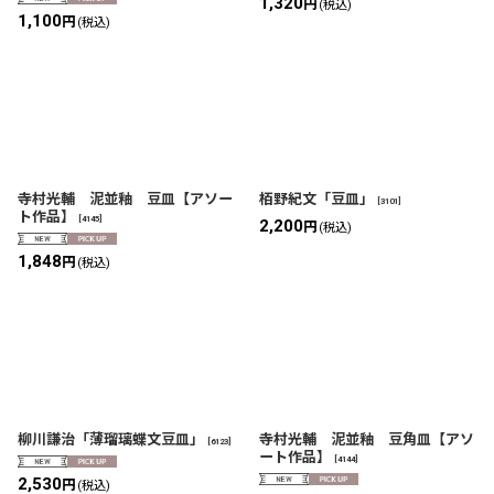
1,320
円
(税込)
1,100
円
(税込)
寺村光輔 泥並釉 豆皿【アソー
栢野紀文「豆皿」
[
3101
]
ト作品】
[
4145
]
2,200
円
(税込)
1,848
円
(税込)
柳川謙治「薄瑠璃蝶文豆皿」
寺村光輔 泥並釉 豆角皿【アソ
[
6123
]
ート作品】
[
4144
]
2,530
円
(税込)