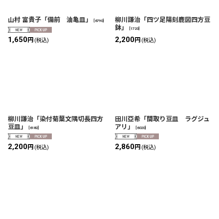
山村 富貴子「備前 油亀皿」
柳川謙治「四ツ足陽刻鹿図四方豆
[
6790
]
鉢」
[
1720
]
1,650
2,200
円
円
(税込)
(税込)
柳川謙治「染付菊葉文隅切長四方
田川亞希「間取り豆皿 ラグジュ
豆皿」
アリ」
[
6182
]
[
6020
]
2,200
2,860
円
円
(税込)
(税込)