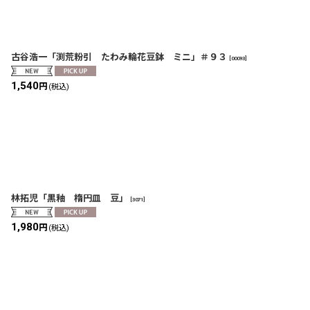
古谷浩一「渕荒粉引 たわみ輪花豆鉢 ミニ」＃９３
[
00093
]
1,540
円
(税込)
林拓児「黒釉 楕円皿 豆」
[
3071
]
1,980
円
(税込)