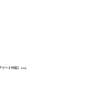
アソート作品】
[
1994
]