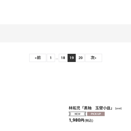
...
«
前
1
18
19
20
次
»
絞り込む
林拓児「黒釉 玉壁小皿」
[
3197
]
1,980
円
(税込)