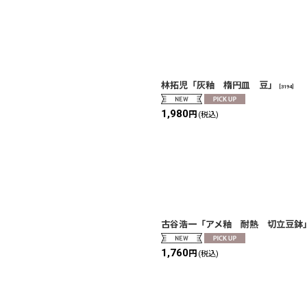
林拓児「灰釉 楕円皿 豆」
[
3194
]
1,980
円
(税込)
古谷浩一「アメ釉 耐熱 切立豆鉢
1,760
円
(税込)