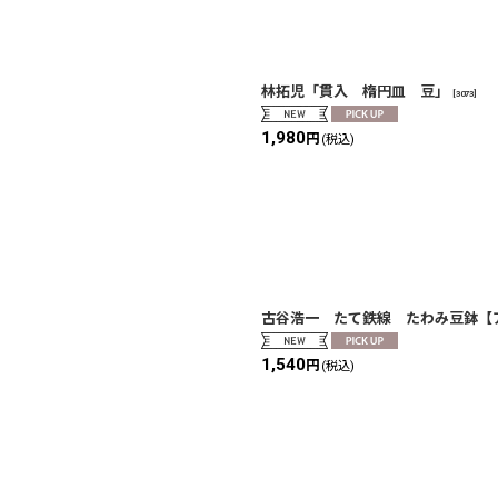
林拓児「貫入 楕円皿 豆」
[
3073
]
1,980
円
(税込)
古谷浩一 たて鉄線 たわみ豆鉢【
1,540
円
(税込)