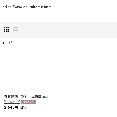
https://www.aburakame.com
1,175
件
表示数
:
在庫あり
並び順
:
寺村光輔 粉引 正角皿
[
3366
]
2,640
円
(税込)