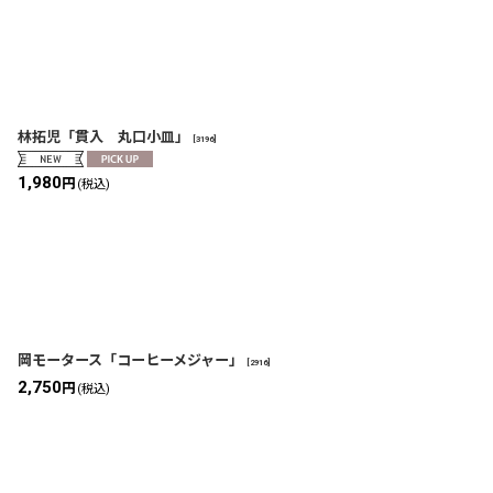
林拓児「貫入 丸口小皿」
[
3196
]
1,980
円
(税込)
岡モータース「コーヒーメジャー」
[
2916
]
2,750
円
(税込)