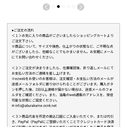
●ご注文の流れ
＜１＞お気に入りの商品がございましたらショッピングカートより
ご注文下さい。
※商品について、サイズや焼色、仕上がりの状態など、ご不明な点
がございましたら、些細なことでもかまいません。お気軽にメール
にてお問い合わせください。
＜２＞ご注文が決まりましたら、在庫確認後、折り返しメールにて
お支払い方法のご連絡を差し上げます。
※ezwebをお使いのお客様は、注文確認・お支払い方法のメールが
迷惑メールフォルダに振り分けられることがございます。購入ボタ
ンを押した後、2日以上連絡が届かない場合は、迷惑メールのフォ
ルダをご確認ください。また、油亀のweb通販のアドレスを、受信
可能な状態にご設定ください。
✉︎ info@aburakame.ocnk.net
＜３＞商品代金を所定の振込口座にご入金いただくか、または代引
き、PayPal（PayPalにご登録いただくことでクレジットカード決済