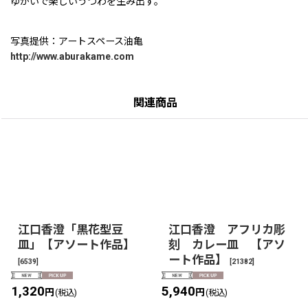
ゆかいで楽しいうつわを生み出す。
写真提供：アートスペース油亀
http://www.aburakame.com
関連商品
江口香澄「黒花型豆
江口香澄 アフリカ彫
皿」【アソート作品】
刻 カレー皿 【アソ
ート作品】
[
6539
]
[
21382
]
1,320
5,940
円
円
(税込)
(税込)