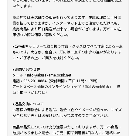
がご利用いただけます）でのお支払いが決まりましたら商品を発送
いたします。
※当店では実店舗での販売も行っております。在庫管理には十分注
意を払っておりますが、インターネット上でご注文いただけても、
完売商品により即日発送が出来ない場合がございます。万が一の在
庫切れの際は何卒ご容赦ください。
●当webギャラリーで取り扱う作品・グッズはすべて作家による一点
ものです。大きさ、色合い、形には一点ずつ多少の違いがあります
ことご了承の上、ご購入を検討ください。
●お問い合わせ先
メール：info@aburakame.ocnk.net
電話：086-201-8884（受付時間：平日 11時〜17時）
アートスペース油亀のオンラインショップ「油亀のweb通販」 担
当：柏戸（かしわど）
●返品交換について
お客様の御都合による返品、返金（色やイメージが違った、サイズ
が合わない等）はお受けいたしかねますのでご了承下さい。
商品の品質については充分注意いたしておりますが、万一不良品・
破損がありました場合、お手元に商品到着後4日以内にご連絡いた