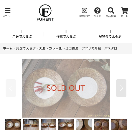
instagram
メニュー
ガイド
商品検索
カート
用途でえらぶ
作家でえらぶ
展覧会でえらぶ
ホーム
>
用途でえらぶ
>
大皿・カレー皿
>
江口香澄 アフリカ彫刻 パスタ皿