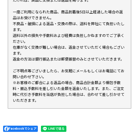
だければ、良品と交換または返品を賜ります。
一度ご利用になられた商品、商品到着後5日以上経過した場合の返
品はお受けできません。
不良品・破損による返品・交換の際は、送料を弊社にて負担いたし
ます。
送料以外の損失や手数料および経費は負担しかねますのでご了承く
ださい。
在庫がなく交換が難しい場合は、返金させていただく場合もござい
ます。
返金の方法は銀行振込または郵便振替のみとさせていただきます。
ご不明点等ございましたら、お気軽にメールもしくはお電話にてお
問い合わせ下さい。
※お客様のご都合による返品の場合、商品合計金額より梱包手数
料・振込手数料を差し引いた金額を返金いたします。また、ご注文
時に代引き手数料を当店が負担した場合は、合わせて差し引かせて
いただきます。
Facebookでシェア