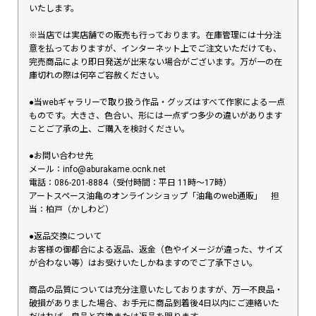
いたします。
※当店では実店舗での販売も行っております。在庫管理には十分注
意を払っておりますが、インターネット上でご注文いただけても、
完売商品により即日発送が出来ない場合がございます。万が一の在
庫切れの際は何卒ご容赦ください。
●当webギャラリーで取り扱う作品・グッズはすべて作家による一点
ものです。大きさ、色合い、形には一点ずつ多少の違いがあります
ことご了承の上、ご購入を検討ください。
●お問い合わせ先
メール：info@aburakame.ocnk.net
電話：086-201-8884（受付時間：平日 11時〜17時）
アートスペース油亀のオンラインショップ「油亀のweb通販」 担
当：柏戸（かしわど）
●返品交換について
お客様の御都合による返品、返金（色やイメージが違った、サイズ
が合わない等）はお受けいたしかねますのでご了承下さい。
商品の品質については充分注意いたしておりますが、万一不良品・
破損がありました場合、お手元に商品到着後4日以内にご連絡いた