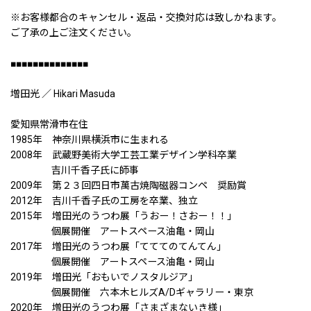
※お客様都合のキャンセル・返品・交換対応は致しかねます。
ご了承の上ご注文ください。
■■■■■■■■■■■■■■
増田光 ／ Hikari Masuda
愛知県常滑市在住
1985年 神奈川県横浜市に生まれる
2008年 武蔵野美術大学工芸工業デザイン学科卒業
吉川千香子氏に師事
2009年 第２３回四日市萬古焼陶磁器コンペ 奨励賞
2012年 吉川千香子氏の工房を卒業、独立
2015年 増田光のうつわ展「うおー！さおー！！」
個展開催 アートスペース油亀・岡山
2017年 増田光のうつわ展「てててのてんてん」
個展開催 アートスペース油亀・岡山
2019年 増田光「おもいでノスタルジア」
個展開催 六本木ヒルズA/Dギャラリー・東京
2020年 増田光のうつわ展「さまざまないき様」