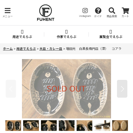
instagram
メニュー
ガイド
商品検索
カート
用途でえらぶ
作家でえらぶ
展覧会でえらぶ
ホーム
>
用途でえらぶ
>
大皿・カレー皿
>
増田光 白黒長楕円皿（深） コアラ