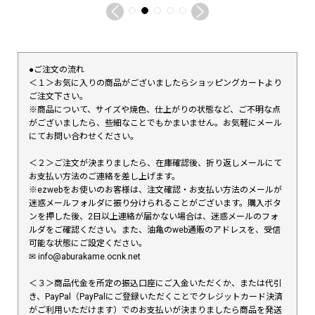
●ご注文の流れ
＜１＞お気に入りの商品がございましたらショッピングカートより
ご注文下さい。
※商品について、サイズや焼色、仕上がりの状態など、ご不明な点
がございましたら、些細なことでもかまいません。お気軽にメール
にてお問い合わせください。
＜２＞ご注文が決まりましたら、在庫確認後、折り返しメールにて
お支払い方法のご連絡を差し上げます。
※ezwebをお使いのお客様は、注文確認・お支払い方法のメールが
迷惑メールフォルダに振り分けられることがございます。購入ボタ
ンを押した後、2日以上連絡が届かない場合は、迷惑メールのフォ
ルダをご確認ください。また、油亀のweb通販のアドレスを、受信
可能な状態にご設定ください。
✉︎ info@aburakame.ocnk.net
＜３＞商品代金を所定の振込口座にご入金いただくか、または代引
き、PayPal（PayPalにご登録いただくことでクレジットカード決済
がご利用いただけます）でのお支払いが決まりましたら商品を発送