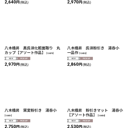
2,640
2,970
円
円
(税込)
(税込)
八木橋昇 黒呉須化粧面取り 丸
八木橋昇 呉須粉引き 湯呑小
カップ【アソート作品】
一品作
[
13679
]
[
13652
]
2,970
2,860
円
円
(税込)
(税込)
八木橋昇 窯変粉引き 湯呑小
八木橋昇 粉引きマット 湯呑小
【アソート作品】
[
13651
]
[
13650
]
2,750
2,530
円
円
(税込)
(税込)