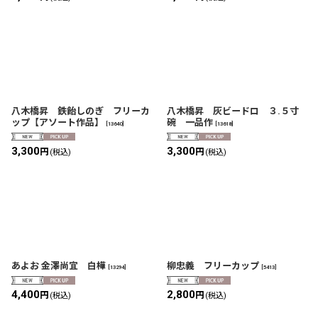
八木橋昇 鉄飴しのぎ フリーカ
八木橋昇 灰ビードロ ３.５寸
ップ【アソート作品】
碗 一品作
[
13640
]
[
13618
]
3,300
3,300
円
円
(税込)
(税込)
あよお 金澤尚宜 白樺
柳忠義 フリーカップ
[
13294
]
[
5413
]
4,400
2,800
円
円
(税込)
(税込)