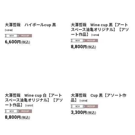
大澤哲哉 ハイボールcup 黒
大澤哲哉 Wine cup 黒【アート
スペース油亀オリジナル】【アソ
[
10749
]
ート作品】
[
10738
]
6,600
円
(税込)
8,800
円
(税込)
大澤哲哉 Wine cup 白【アート
大澤哲哉 Cup 黒【アソート作
スペース油亀オリジナル】【アソ
品】
[
10704
]
ート作品】
[
10737
]
3,300
円
(税込)
8,800
円
(税込)