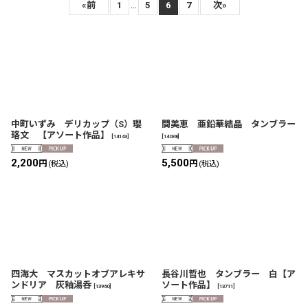
表示数
:
...
«
前
1
5
6
7
次
»
在庫あり
並び順
:
絞り込む
中町いずみ デリカップ（S）瓔
間美恵 亜鉛華結晶 タンブラー
珞文 【アソート作品】
[
14143
]
[
14038
]
2,200
5,500
円
円
(税込)
(税込)
四海大 マスカットオブアレキサ
長谷川哲也 タンブラー 白【ア
ンドリア 灰釉湯呑
ソート作品】
[
13960
]
[
13711
]