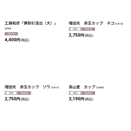
工藤和彦「黄粉引汲出（大）」
増田光 赤玉カップ ネコ
[
10112
]
[
4799
]
2,750
円
(税込)
4,400
円
(税込)
増田光 赤玉カップ ゾウ
高山愛 カップ
[
10111
]
[
10093
]
2,750
3,190
円
円
(税込)
(税込)