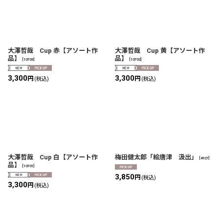
大澤哲哉 Cup 赤【アソート作
大澤哲哉 Cup 黄【アソート作
品】
品】
[
10703
]
[
10702
]
3,300
3,300
円
円
(税込)
(税込)
大澤哲哉 Cup 白【アソート作
梅田健太郎「絵唐津 汲出」
[
4927
]
品】
[
10701
]
3,850
円
(税込)
3,300
円
(税込)