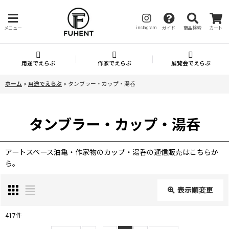
instagram
メニュー
ガイド
商品検索
カート
用途でえらぶ
作家でえらぶ
展覧会でえらぶ
ホーム
>
用途でえらぶ
>
タンブラー・カップ・湯呑
タンブラー・カップ・湯呑
アートスペース油亀・作家物のカップ・湯呑の通信販売はこちらか
ら。
表示順変更
閉じる
417
件