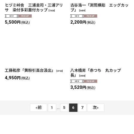
ヒヅミ峠舎 三浦圭司・三浦アリ
古谷浩一「渕荒横彫 エッグカッ
サ 染付多彩蓋付カップ
プ」
[
7303
]
[
5459
]
5,500
2,200
円
円
(税込)
(税込)
工藤和彦「黄粉引高台汲出」
八木橋昇「赤つち 丸カップ
[
3720
]
長」
[
3644
]
4,950
円
(税込)
3,520
円
(税込)
...
«
前
1
5
6
7
次
»