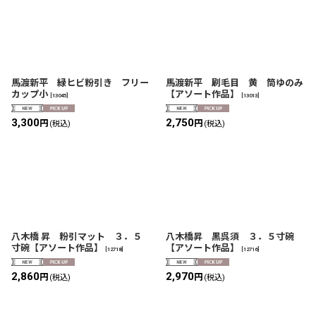
馬渡新平 緑ヒビ粉引き フリー
馬渡新平 刷毛目 黄 筒ゆのみ
カップ小
【アソート作品】
[
13045
]
[
13013
]
3,300
2,750
円
円
(税込)
(税込)
八木橋 昇 粉引マット ３．５
八木橋昇 黒呉須 ３．５寸碗
寸碗【アソート作品】
【アソート作品】
[
12718
]
[
12716
]
2,860
2,970
円
円
(税込)
(税込)