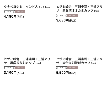
タナベヨシミ インド人 cup
ヒヅミ峠舎 三浦圭司・三浦アリ
[
8329
]
サ 黒呉須オオカミカップ
[
7395
]
4,180
円
(税込)
3,630
円
(税込)
ヒヅミ峠舎 三浦圭司・三浦アリ
ヒヅミ峠舎 三浦圭司・三浦アリ
サ 黒呉須多彩カップ
サ 染付多彩蓋付カップ
[
7349
]
[
7304
]
3,190
5,500
円
円
(税込)
(税込)