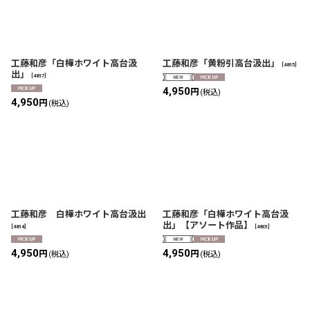
工藤和彦「白樺ホワイト高台汲
工藤和彦「黄粉引高台汲出」
[
4815
]
出」
[
4817
]
4,950
円
(税込)
4,950
円
(税込)
工藤和彦 白樺ホワイト高台汲出
工藤和彦「白樺ホワイト高台汲
出」【アソート作品】
[
4814
]
[
4801
]
4,950
4,950
円
円
(税込)
(税込)