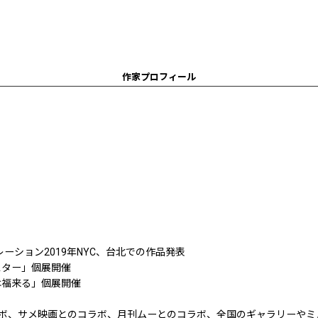
作家プロフィール
レーション2019年NYC、台北での作品発表
スター」個展開催
は福来る」個展開催
ラボ、サメ映画とのコラボ、月刊ムーとのコラボ、全国のギャラリーや