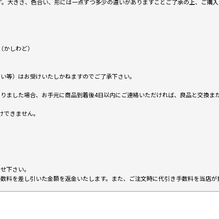
です。大きさ、色合い、形には一点ずつ多少の違いがありますことご了承の上、ご購
（かしわど）
ない等）はお受けいたしかねますのでご了承下さい。
りました場合、お手元に商品到着後4日以内にご連絡いただければ、良品と交換ま
けできません。
。
わせ下さい。
手数料を差し引いた金額を返金いたします。また、ご注文時に代引き手数料を当店が