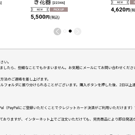
ぎ花器
6
]
[
22346
]
4,620
円
(
5,500
円
(税込)
下さい。
いましたら、些細なことでもかまいません。お気軽にメールにてお問い合わせくださ
い方法のご連絡を差し上げます。
メールフォルダに振り分けられることがございます。購入ボタンを押した後、2日以
al（PayPalにご登録いただくことでクレジットカード決済がご利用いただけま
ておりますが、インターネット上でご注文いただけても、完売商品により即日発送