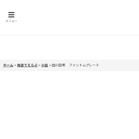
メニュー
ホーム
>
用途でえらぶ
>
小皿
>
田川亞希 ファントムプレート