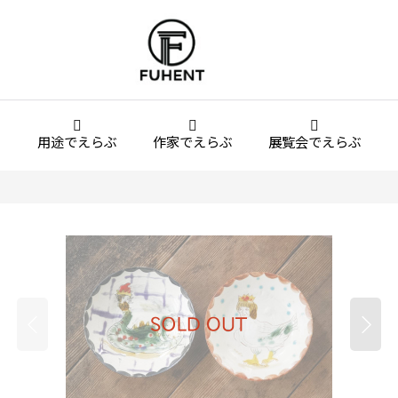
用途でえらぶ
作家でえらぶ
展覧会でえらぶ