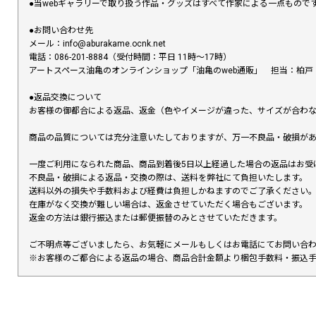
●当webギャラリーで取り扱う作品・グッズはすべて作家による一点もの
●お問い合わせ先
メール：info@aburakame.ocnk.net
電話：086-201-8884（受付時間：平日 11時〜17時）
アートスペース油亀のオンラインショップ「油亀のweb通販」 担当：柏戸
●返品交換について
お客様の御都合による返品、返金（色やイメージが違った、サイズが合わ
商品の品質については充分注意いたしておりますが、万一不良品・破損があ
一度ご利用になられた商品、商品到着後5日以上経過した場合の返品はお受
不良品・破損による返品・交換の際は、送料を弊社にて負担いたします。
送料以外の損失や手数料および経費は負担しかねますのでご了承ください
在庫がなく交換が難しい場合は、返金させていただく場合もございます。
返金の方法は銀行振込または郵便振替のみとさせていただきます。
ご不明点等ございましたら、お気軽にメールもしくはお電話にてお問い合
※お客様のご都合による返品の場合、商品合計金額より梱包手数料・振込