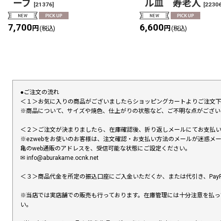
ーブ
ル皿 寿老人
[
21376
]
[
2230
7,700
6,600
円
円
(税込)
(税込)
●ご注文の流れ
＜１＞お気に入りの商品がございましたらショッピングカートよりご注文
※商品について、サイズや焼色、仕上がりの状態など、ご不明な点がござ
＜２＞ご注文が決まりましたら、在庫確認後、折り返しメールにてお支払
※ezwebをお使いのお客様は、注文確認・お支払い方法のメールが迷惑
亀のweb通販のアドレスを、受信可能な状態にご設定ください。
✉︎ info@aburakame.ocnk.net
＜３＞商品代金を所定の振込口座にご入金いただくか、または代引き、PayP
※当店では実店舗での販売も行っております。在庫管理には十分注意を払っ
い。