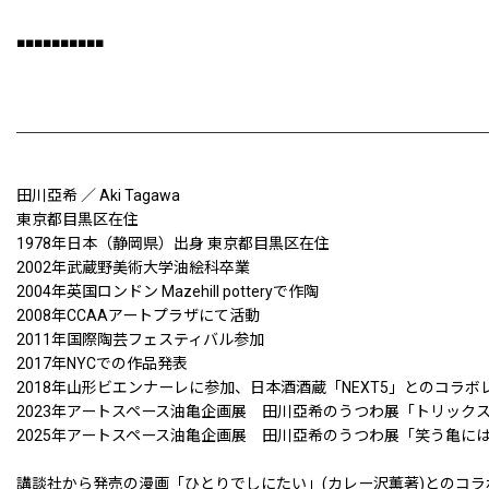
■■■■■■■■■■
田川亞希 ／ Aki Tagawa
東京都目黒区在住
1978年日本（静岡県）出身 東京都目黒区在住
2002年武蔵野美術大学油絵科卒業
2004年英国ロンドン Mazehill potteryで作陶
2008年CCAAアートプラザにて活動
2011年国際陶芸フェスティバル参加
2017年NYCでの作品発表
2018年山形ビエンナーレに参加、日本酒酒蔵「NEXT5」とのコラボ
2023年アートスペース油亀企画展 田川亞希のうつわ展「トリック
2025年アートスペース油亀企画展 田川亞希のうつわ展「笑う亀に
講談社から発売の漫画「ひとりでしにたい」(カレー沢薫著)とのコ