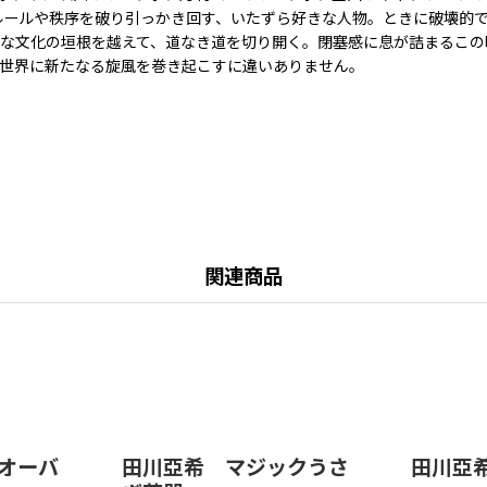
ルールや秩序を破り引っかき回す、いたずら好きな人物。ときに破壊的
々な文化の垣根を越えて、道なき道を切り開く。閉塞感に息が詰まるこの
世界に新たなる旋風を巻き起こすに違いありません。
関連商品
オーバ
田川亞希 マジックうさ
田川亞