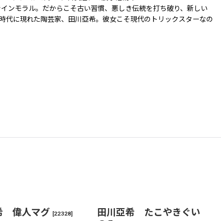
でインモラル。だからこそ古い習慣、悪しき伝統を打ち破り、新しい
時代に現れた陶芸家、田川亞希。彼女こそ現代のトリックスターなの
希 偉人マグ
田川亞希 たこやきぐい
[
22328
]