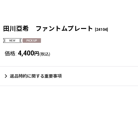
田川亞希 ファントムプレート
[
24104
]
4,400
価格
:
円
(税込)
返品特約に関する重要事項