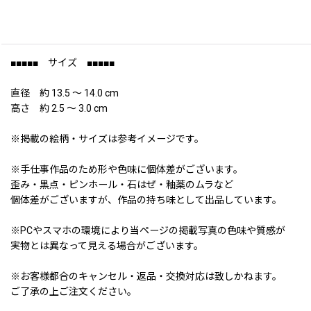
■■■■■ サイズ ■■■■■
直径 約 13.5 〜 14.0 cm
高さ 約 2.5 〜 3.0 cm
※掲載の絵柄・サイズは参考イメージです。
※手仕事作品のため形や色味に個体差がございます。
歪み・黒点・ピンホール・石はぜ・釉薬のムラなど
個体差がございますが、作品の持ち味として出品しています。
※PCやスマホの環境により当ページの掲載写真の色味や質感が
実物とは異なって見える場合がございます。
※お客様都合のキャンセル・返品・交換対応は致しかねます。
ご了承の上ご注文ください。