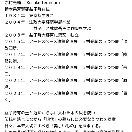
寺村光輔 ／ Kosuke Teramura
栃木県芳賀郡益子町在住
１９８１年 東京都生まれ
２００４年 法政大学経済学部卒業
益子 若林健吾氏に作陶を学ぶ
２００８年 益子町大郷戸に築窯 独立
２０１５年 アートスペース油亀企画展 寺村光輔のうつわ展「温
故知新」
２０１７年 アートスペース油亀企画展 寺村光輔のうつわ展「陰
翳礼讃」
２０１９年 アートスペース油亀企画展 寺村光輔のうつわ展「余
白」
２０２１年 アートスペース油亀企画展 寺村光輔のうつわ展「原
点」
２０２３年 アートスペース油亀企画展 寺村光輔のうつわ展「貫
く」
益子特有の土と近隣から手に入れた木の灰を使い
伝統を踏まえながら「現代」の暮らしに必要なうつわを提案。
日々、本来大切にすべき「美しいもの」を探求する。