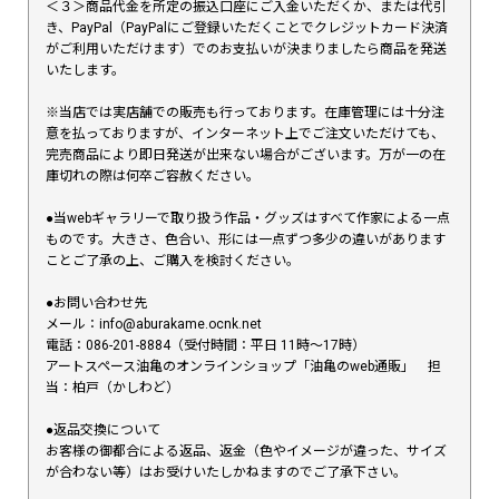
＜３＞商品代金を所定の振込口座にご入金いただくか、または代引
き、PayPal（PayPalにご登録いただくことでクレジットカード決済
がご利用いただけます）でのお支払いが決まりましたら商品を発送
いたします。
※当店では実店舗での販売も行っております。在庫管理には十分注
意を払っておりますが、インターネット上でご注文いただけても、
完売商品により即日発送が出来ない場合がございます。万が一の在
庫切れの際は何卒ご容赦ください。
●当webギャラリーで取り扱う作品・グッズはすべて作家による一点
ものです。大きさ、色合い、形には一点ずつ多少の違いがあります
ことご了承の上、ご購入を検討ください。
●お問い合わせ先
メール：info@aburakame.ocnk.net
電話：086-201-8884（受付時間：平日 11時〜17時）
アートスペース油亀のオンラインショップ「油亀のweb通販」 担
当：柏戸（かしわど）
●返品交換について
お客様の御都合による返品、返金（色やイメージが違った、サイズ
が合わない等）はお受けいたしかねますのでご了承下さい。