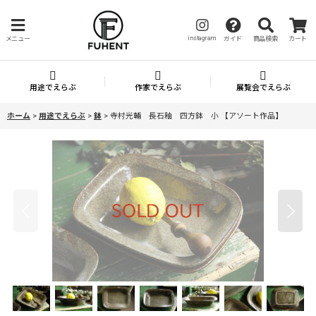
instagram
メニュー
ガイド
商品検索
カート
用途でえらぶ
作家でえらぶ
展覧会でえらぶ
ホーム
>
用途でえらぶ
>
鉢
>
寺村光輔 長石釉 四方鉢 小 【アソート作品】