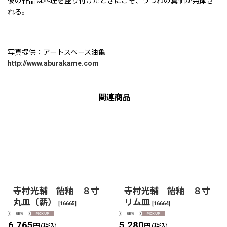
彼の作品は料理を盛り付けたときにこそ、うつわの真価が発揮さ
れる。
写真提供：アートスペース油亀
http://www.aburakame.com
関連商品
寺村光輔 飴釉 ８寸
寺村光輔 飴釉 ８寸
丸皿（薪）
リム皿
[
16665
]
[
16664
]
6,765
5,280
円
円
(税込)
(税込)