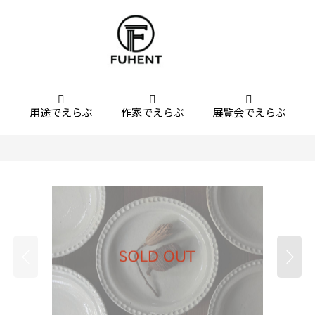
用途でえらぶ
作家でえらぶ
展覧会でえらぶ