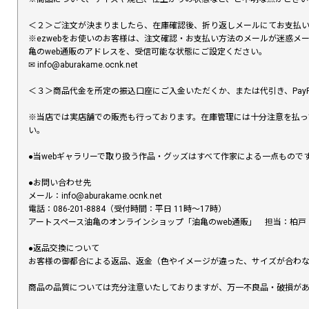
＜２＞ご注文が決まりましたら、在庫確認後、折り返しメールにてお支払
※ezwebをお使いのお客様は、注文確認・お支払い方法のメールが迷惑
亀のweb通販のアドレスを、受信可能な状態にご設定ください。
✉︎ info@aburakame.ocnk.net
＜３＞商品代金を所定の振込口座にご入金いただくか、または代引き、PayP
※当店では実店舗での販売も行っております。在庫管理には十分注意を払っ
い。
●当webギャラリーで取り扱う作品・グッズはすべて作家による一点もの
●お問い合わせ先
メール：info@aburakame.ocnk.net
電話：086-201-8884（受付時間：平日 11時〜17時）
アートスペース油亀のオンラインショップ「油亀のweb通販」 担当：柏戸
●返品交換について
お客様の御都合による返品、返金（色やイメージが違った、サイズが合わ
商品の品質については充分注意いたしておりますが、万一不良品・破損があ