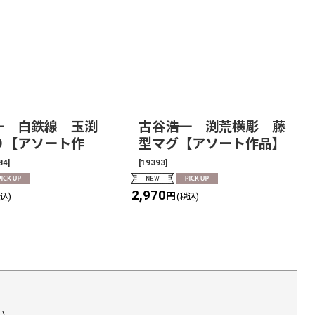
一 白鉄線 玉渕
古谷浩一 渕荒横彫 藤
り【アソート作
型マグ【アソート作品】
84
]
[
19393
]
2,970
円
税込)
(税込)
い。