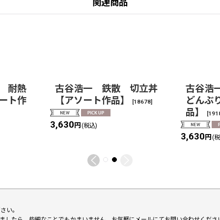
関連商品
 耐熱
古谷浩一 鉄散 切立丼
古谷浩
ート作
【アソート作品】
どんぶ
[
18678
]
品】
[
191
3,630
円
(税込)
3,630
円
(
下さい。
いましたら、些細なことでもかまいません。お気軽にメールにてお問い合わせくださ