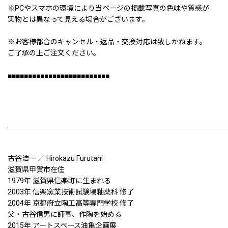
※PCやスマホの環境により当ページの掲載写真の色味や質感が
実物とは異なって見える場合がございます。
※お客様都合のキャンセル・返品・交換対応は致しかねます。
ご了承の上ご注文ください。
■■■■■■■■■■■■■■■■■■■■■■■■■
古谷浩一 ／ Hirokazu Furutani
滋賀県甲賀市在住
1979年 滋賀県信楽町に生まれる
2003年 信楽窯業技術試験場釉薬科 修了
2004年 京都府立陶工高等専門学校 修了
父・古谷信男に師事、作陶を始める
2015年 アートスペース油亀企画展