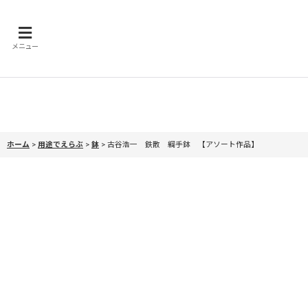
メニュー
ホーム
>
用途でえらぶ
>
鉢
>
古谷浩一 鉄散 綱手鉢 【アソート作品】