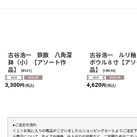
古谷浩一 鉄散 八角深
古谷浩一 ルリ釉
鉢（小）【アソート作
ボウル８寸【アソ
品】
品】
[
8921
]
[
18596
]
3,300
4,620
円
円
(税込)
(税込)
●ご注文の流れ
＜１＞お気に入りの商品がございましたらショッピングカートよりご注文
※商品について、サイズや焼色、仕上がりの状態など、ご不明な点がござ