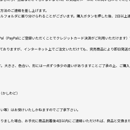
い方法のご連絡を差し上げます。
メールフォルダに振り分けられることがございます。購入ボタンを押した後、2日以
al（PayPalにご登録いただくことでクレジットカード決済がご利用いただけま
ておりますが、インターネット上でご注文いただけても、完売商品により即日発送
です。大きさ、色合い、形には一点ずつ多少の違いがありますことご了承の上、ご購
（かしわど）
ない等）はお受けいたしかねますのでご了承下さい。
りました場合、お手元に商品到着後4日以内にご連絡いただければ、良品と交換ま