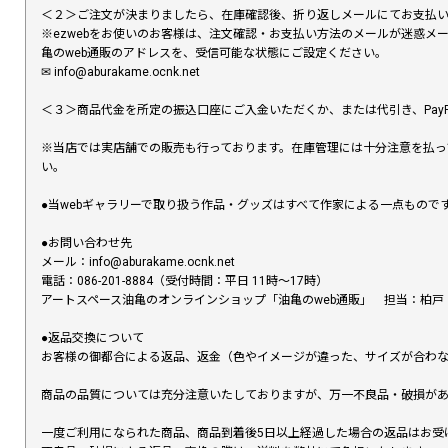
＜２＞ご注文が決まりましたら、在庫確認後、折り返しメールにてお支払
※ezwebをお使いのお客様は、注文確認・お支払い方法のメールが迷惑
亀のweb通販のアドレスを、受信可能な状態にご設定ください。
✉︎ info@aburakame.ocnk.net
＜３＞商品代金を所定の振込口座にご入金いただくか、または代引き、PayP
※当店では実店舗での販売も行っております。在庫管理には十分注意を払っ
い。
●当webギャラリーで取り扱う作品・グッズはすべて作家による一点もの
●お問い合わせ先
メール：info@aburakame.ocnk.net
電話：086-201-8884（受付時間：平日 11時〜17時）
アートスペース油亀のオンラインショップ「油亀のweb通販」 担当：柏戸
●返品交換について
お客様の御都合による返品、返金（色やイメージが違った、サイズが合わ
商品の品質については充分注意いたしておりますが、万一不良品・破損があ
一度ご利用になられた商品、商品到着後5日以上経過した場合の返品はお受