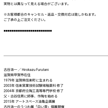
実物とは異なって見える場合がございます。
※お客様都合のキャンセル・返品・交換対応は致しかねます。
ご了承の上ご注文ください。
■■■■■■■■■■■■■■■■■■■■■■■■■
古谷浩一 ／ Hirokazu Furutani
滋賀県甲賀市在住
1979年 滋賀県信楽町に生まれる
2003年 信楽窯業技術試験場釉薬科 修了
2004年 京都府立陶工高等専門学校 修了
父・古谷信男に師事、作陶を始める
2015年 アートスペース油亀企画展
古谷浩一のうつわ展「白い雲」個展開催