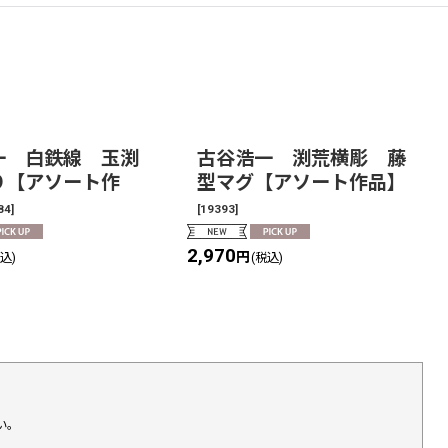
一 白鉄線 玉渕
古谷浩一 渕荒横彫 藤
り【アソート作
型マグ【アソート作品】
84
]
[
19393
]
2,970
円
税込)
(税込)
い。