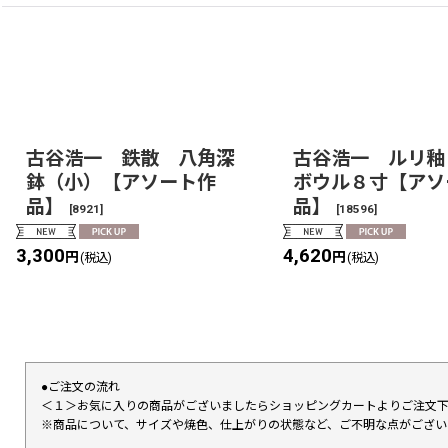
古谷浩一 鉄散 八角深
古谷浩一 ルリ釉
鉢（小）【アソート作
ボウル８寸【アソ
品】
品】
[
8921
]
[
18596
]
3,300
4,620
円
円
(税込)
(税込)
●ご注文の流れ
＜１＞お気に入りの商品がございましたらショッピングカートよりご注文
※商品について、サイズや焼色、仕上がりの状態など、ご不明な点がござ