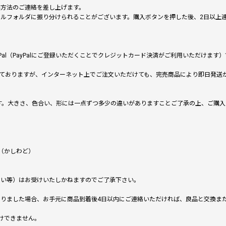
い方法のご連絡を差し上げます。
メールフォルダに振り分けられることがございます。購入ボタンを押した後、2日以
al（PayPalにご登録いただくことでクレジットカード決済がご利用いただけま
ておりますが、インターネット上でご注文いただけても、完売商品により即日発送
です。大きさ、色合い、形には一点ずつ多少の違いがありますことご了承の上、ご購
（かしわど）
ない等）はお受けいたしかねますのでご了承下さい。
りました場合、お手元に商品到着後4日以内にご連絡いただければ、良品と交換ま
けできません。