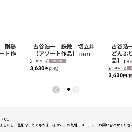
 耐熱
古谷浩一 鉄散 切立丼
古谷浩
ート作
【アソート作品】
どんぶ
[
18678
]
品】
[
191
3,630
円
(税込)
3,630
円
(
下さい。
いましたら、些細なことでもかまいません。お気軽にメールにてお問い合わせくださ