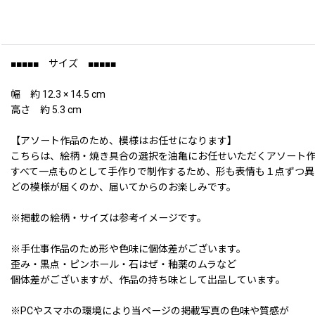
■■■■■ サイズ ■■■■■
幅 約 12.3 × 14.5 cm
高さ 約 5.3 cm
【アソート作品のため、模様はお任せになります】
こちらは、絵柄・焼き具合の選択を油亀にお任せいただくアソート
すべて一点ものとして手作りで制作するため、形も表情も１点ずつ異
どの模様が届くのか、届いてからのお楽しみです。
※掲載の絵柄・サイズは参考イメージです。
※手仕事作品のため形や色味に個体差がございます。
歪み・黒点・ピンホール・石はぜ・釉薬のムラなど
個体差がございますが、作品の持ち味として出品しています。
※PCやスマホの環境により当ページの掲載写真の色味や質感が