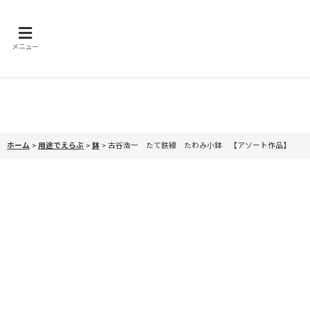
メニュー
ホーム
>
用途でえらぶ
>
鉢
>
古谷浩一 たて鉄線 たわみ小鉢 【アソート作品】