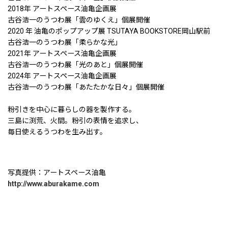
2018年 アートスペース油亀企画展
古谷浩一のうつわ展「雲のゆくえ」個展開催
2020 年 油亀のポップアップ展 TSUTAYA BOOKSTORE岡山駅前
古谷浩一のうつわ展「柔らかな光」
2021年 アートスペース油亀企画展
古谷浩一のうつわ展「光のあと」個展開催
2024年 アートスペース油亀企画展
古谷浩一のうつわ展「あたたかな日々」個展開催
粉引きを中心に暮らしの器を製作する。
三島に渕荒、火間。粉引の表情を追求し、
毎日使えるうつわを生み出す。
写真提供：アートスペース油亀
http://www.aburakame.com