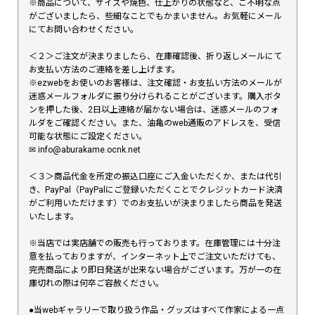
※商品について、サイズや焼色、仕上がりの状態など、ご不明な点
がございましたら、些細なことでもかまいません。お気軽にメール
にてお問い合わせください。
＜２＞ご注文が決まりましたら、在庫確認後、折り返しメールにて
お支払い方法のご連絡を差し上げます。
※ezwebをお使いのお客様は、注文確認・お支払い方法のメールが
迷惑メールフォルダに振り分けられることがございます。購入ボタ
ンを押した後、2日以上連絡が届かない場合は、迷惑メールのフォ
ルダをご確認ください。また、油亀のweb通販のアドレスを、受信
可能な状態にご設定ください。
✉︎ info@aburakame.ocnk.net
＜３＞商品代金を所定の振込口座にご入金いただくか、または代引
き、PayPal（PayPalにご登録いただくことでクレジットカード決済
がご利用いただけます）でのお支払いが決まりましたら商品を発送
いたします。
※当店では実店舗での販売も行っております。在庫管理には十分注
意を払っておりますが、インターネット上でご注文いただけても、
完売商品により即日発送が出来ない場合がございます。万が一の在
庫切れの際は何卒ご容赦ください。
●当webギャラリーで取り扱う作品・グッズはすべて作家による一点