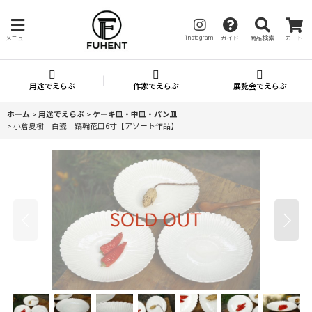
instagram
メニュー
ガイド
商品検索
カート
用途でえらぶ
作家でえらぶ
展覧会でえらぶ
ホーム
>
用途でえらぶ
>
ケーキ皿・中皿・パン皿
>
小倉夏樹 白瓷 鎬輪花皿6寸【アソート作品】