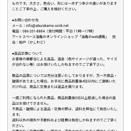
ものです。大きさ、色合い、形には一点ずつ多少の違いがあります
ことご了承の上、ご購入を検討ください。
●お問い合わせ先
メール：info@aburakame.ocnk.net
電話：086-201-8884（受付時間：平日 11時〜17時）
アートスペース油亀のオンラインショップ「油亀のweb通販」 担
当：柏戸（かしわど）
●返品交換について
お客様の御都合による返品、返金（色やイメージが違った、サイズ
が合わない等）はお受けいたしかねますのでご了承下さい。
商品の品質については充分注意いたしておりますが、万一不良品・
破損がありました場合、お手元に商品到着後4日以内にご連絡いた
だければ、良品と交換または返品を賜ります。
一度ご利用になられた商品、商品到着後5日以上経過した場合の返
品はお受けできません。
不良品・破損による返品・交換の際は、送料を弊社にて負担いたし
ます。
送料以外の損失や手数料および経費は負担しかねますのでご了承く
ださい。