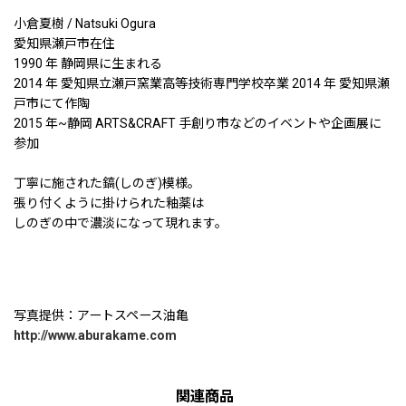
小倉夏樹 / Natsuki Ogura
愛知県瀬戸市在住
1990 年 静岡県に生まれる
2014 年 愛知県立瀬戸窯業高等技術専門学校卒業 2014 年 愛知県瀬
戸市にて作陶
2015 年~静岡 ARTS&CRAFT 手創り市などのイベントや企画展に
参加
丁寧に施された鎬(しのぎ)模様。
張り付くように掛けられた釉薬は
しのぎの中で濃淡になって現れます。
写真提供：アートスペース油亀
http://www.aburakame.com
関連商品