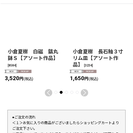
小倉夏樹 白磁 鎬丸
小倉夏樹 長石釉３寸
鉢Ｓ【アソート作品】
リム皿【アソート作
品】
[
8584
]
[
3234
]
3,520
1,650
円
円
(税込)
(税込)
●ご注文の流れ
＜１＞お気に入りの商品がございましたらショッピングカートより
ご注文下さい。