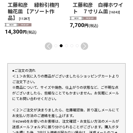
工藤和彦 緑粉引楕円
工藤和彦 白樺ホワイ
輪花皿 【アソート作
ト ７寸リム皿
[
16342
]
品】
[
11287
]
7,700
円
(税込)
14,300
円
(税込)
●ご注文の流れ
＜１＞お気に入りの商品がございましたらショッピングカートより
ご注文下さい。
※商品について、サイズや焼色、仕上がりの状態など、ご不明な点
がございましたら、些細なことでもかまいません。お気軽にメール
にてお問い合わせください。
＜２＞ご注文が決まりましたら、在庫確認後、折り返しメールにて
お支払い方法のご連絡を差し上げます。
※ezwebをお使いのお客様は、注文確認・お支払い方法のメールが
迷惑メールフォルダに振り分けられることがございます。購入ボタ
ンを押した後、2日以上連絡が届かない場合は、迷惑メールのフォ