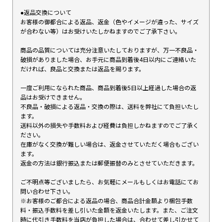
●返品交換について
お客様の御都合による返品、返金（色やイメージが違った、サイズ
が合わない等）はお受けいたしかねますのでご了承下さい。
商品の品質については充分注意いたしておりますが、万一不良品・
破損がありました場合、お手元に商品到着後4日以内にご連絡いた
だければ、良品と交換または返品を賜ります。
一度ご利用になられた商品、商品到着後5日以上経過した場合の返
品はお受けできません。
不良品・破損による返品・交換の際は、送料を弊社にて負担いたし
ます。
送料以外の損失や手数料および経費は負担しかねますのでご了承く
ださい。
在庫がなく交換が難しい場合は、返金させていただく場合もござい
ます。
返金の方法は銀行振込または郵便振替のみとさせていただきます。
ご不明点等ございましたら、お気軽にメールもしくはお電話にてお
問い合わせ下さい。
※お客様のご都合による返品の場合、商品合計金額より梱包手数
料・振込手数料を差し引いた金額を返金いたします。また、ご注文
時に代引き手数料を当店が負担した場合は、合わせて差し引かせて