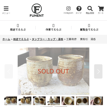
instagram
メニュー
ガイド
商品検索
カート
用途でえらぶ
作家でえらぶ
展覧会でえらぶ
ホーム
>
用途でえらぶ
>
タンブラー・カップ・湯呑
>
工藤和彦 黄粉引 湯呑