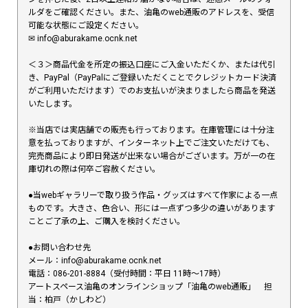
ルダをご確認ください。また、油亀のweb通販のアドレスを、受信
可能な状態にご設定ください。
✉︎ info@aburakame.ocnk.net
＜３＞商品代金を所定の振込口座にご入金いただくか、または代引
き、PayPal（PayPalにご登録いただくことでクレジットカード決済
がご利用いただけます）でのお支払いが決まりましたら商品を発送
いたします。
※当店では実店舗での販売も行っております。在庫管理には十分注
意を払っておりますが、インターネット上でご注文いただけても、
完売商品により即日発送が出来ない場合がございます。万が一の在
庫切れの際は何卒ご容赦ください。
●当webギャラリーで取り扱う作品・グッズはすべて作家による一点
ものです。大きさ、色合い、形には一点ずつ多少の違いがあります
ことご了承の上、ご購入を検討ください。
●お問い合わせ先
メール：info@aburakame.ocnk.net
電話：086-201-8884（受付時間：平日 11時〜17時）
アートスペース油亀のオンラインショップ「油亀のweb通販」 担
当：柏戸（かしわど）