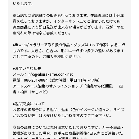
いたします。
※当店では実店舗での販売も行っております。在庫管理には十分注
意を払っておりますが、インターネット上でご注文いただけても、
完売商品により即日発送が出来ない場合がございます。万が一の在
庫切れの際は何卒ご容赦ください。
●当webギャラリーで取り扱う作品・グッズはすべて作家による一点
ものです。大きさ、色合い、形には一点ずつ多少の違いがあります
ことご了承の上、ご購入を検討ください。
●お問い合わせ先
メール：info@aburakame.ocnk.net
電話：086-201-8884（受付時間：平日 11時〜17時）
アートスペース油亀のオンラインショップ「油亀のweb通販」 担
当：柏戸（かしわど）
●返品交換について
お客様の御都合による返品、返金（色やイメージが違った、サイズ
が合わない等）はお受けいたしかねますのでご了承下さい。
商品の品質については充分注意いたしておりますが、万一不良品・
破損がありました場合、お手元に商品到着後4日以内にご連絡いた