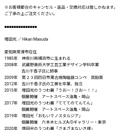
※お客様都合のキャンセル・返品・交換対応は致しかねます。
ご了承の上ご注文ください。
■■■■■■■■■■■■■■
増田光 ／ Hikari Masuda
愛知県常滑市在住
1985年 神奈川県横浜市に生まれる
2008年 武蔵野美術大学工芸工業デザイン学科卒業
吉川千香子氏に師事
2009年 第２３回四日市萬古焼陶磁器コンペ 奨励賞
2012年 吉川千香子氏の工房を卒業、独立
2015年 増田光のうつわ展「うおー！さおー！！」
個展開催 アートスペース油亀・岡山
2017年 増田光のうつわ展「てててのてんてん」
個展開催 アートスペース油亀・岡山
2019年 増田光「おもいでノスタルジア」
個展開催 六本木ヒルズA/Dギャラリー・東京
2020年 増田光のうつわ展「さまざまないき様」