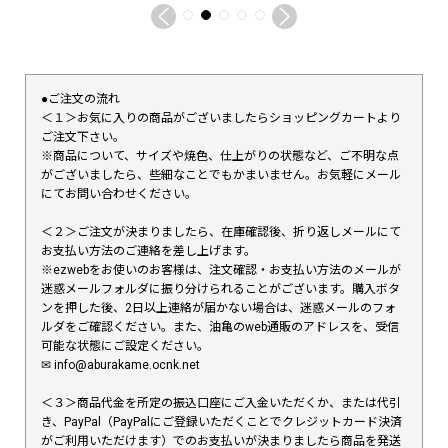
●ご注文の流れ
＜１＞お気に入りの商品がございましたらショッピングカートより
ご注文下さい。
※商品について、サイズや焼色、仕上がりの状態など、ご不明な点
がございましたら、些細なことでもかまいません。お気軽にメール
にてお問い合わせください。
＜２＞ご注文が決まりましたら、在庫確認後、折り返しメールにて
お支払い方法のご連絡を差し上げます。
※ezwebをお使いのお客様は、注文確認・お支払い方法のメールが
迷惑メールフォルダに振り分けられることがございます。購入ボタ
ンを押した後、2日以上連絡が届かない場合は、迷惑メールのフォ
ルダをご確認ください。また、油亀のweb通販のアドレスを、受信
可能な状態にご設定ください。
✉︎ info@aburakame.ocnk.net
＜３＞商品代金を所定の振込口座にご入金いただくか、または代引
き、PayPal（PayPalにご登録いただくことでクレジットカード決済
がご利用いただけます）でのお支払いが決まりましたら商品を発送