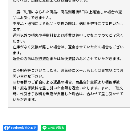
だければ、良品と交換または返品を賜ります。
一度ご利用になられた商品、商品到着後5日以上経過した場合の返
品はお受けできません。
不良品・破損による返品・交換の際は、送料を弊社にて負担いたし
ます。
送料以外の損失や手数料および経費は負担しかねますのでご了承く
ださい。
在庫がなく交換が難しい場合は、返金させていただく場合もござい
ます。
返金の方法は銀行振込または郵便振替のみとさせていただきます。
ご不明点等ございましたら、お気軽にメールもしくはお電話にてお
問い合わせ下さい。
※お客様のご都合による返品の場合、商品合計金額より梱包手数
料・振込手数料を差し引いた金額を返金いたします。また、ご注文
時に代引き手数料を当店が負担した場合は、合わせて差し引かせて
いただきます。
Facebookでシェア