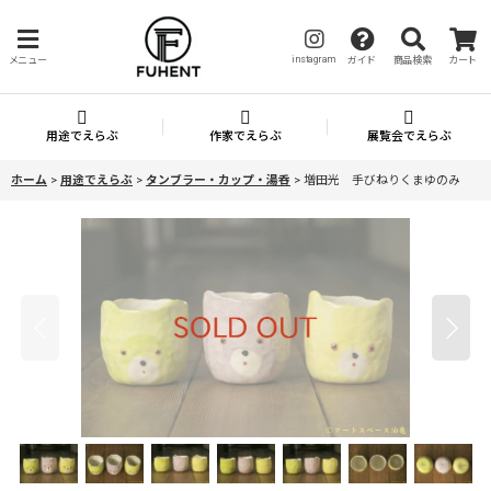
instagram
メニュー
ガイド
商品検索
カート
用途でえらぶ
作家でえらぶ
展覧会でえらぶ
ホーム
>
用途でえらぶ
>
タンブラー・カップ・湯呑
>
増田光 手びねりくまゆのみ