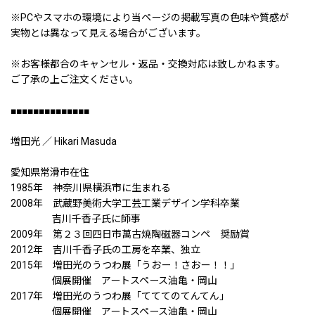
※PCやスマホの環境により当ページの掲載写真の色味や質感が
実物とは異なって見える場合がございます。
※お客様都合のキャンセル・返品・交換対応は致しかねます。
ご了承の上ご注文ください。
■■■■■■■■■■■■■■
増田光 ／ Hikari Masuda
愛知県常滑市在住
1985年 神奈川県横浜市に生まれる
2008年 武蔵野美術大学工芸工業デザイン学科卒業
吉川千香子氏に師事
2009年 第２３回四日市萬古焼陶磁器コンペ 奨励賞
2012年 吉川千香子氏の工房を卒業、独立
2015年 増田光のうつわ展「うおー！さおー！！」
個展開催 アートスペース油亀・岡山
2017年 増田光のうつわ展「てててのてんてん」
個展開催 アートスペース油亀・岡山