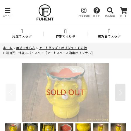
instagram
メニュー
ガイド
商品検索
カート
用途でえらぶ
作家でえらぶ
展覧会でえらぶ
ホーム
>
用途でえらぶ
>
アートグッズ・オブジェ・その他
>
増田光 怪盗スパイスベア【アートスペース油亀オリジナル】