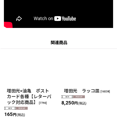
関連商品
増田光×油亀 ポスト
増田光 ラッコ皿
[
16538
]
カード各種【レターパ
ック対応商品】
8,250
円
[
7790
]
(税込)
165
円
(税込)