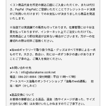
＜３＞商品代金を所定の振込口座にご入金いただくか、または代引
き、PayPal（PayPalにご登録いただくことでクレジットカード決済
がご利用いただけます）でのお支払いが決まりましたら商品を発送
いたします。
※当店では実店舗での販売も行っております。在庫管理には十分注
意を払っておりますが、インターネット上でご注文いただけても、
完売商品により即日発送が出来ない場合がございます。万が一の在
庫切れの際は何卒ご容赦ください。
●当webギャラリーで取り扱う作品・グッズはすべて作家による一点
ものです。大きさ、色合い、形には一点ずつ多少の違いがあります
ことご了承の上、ご購入を検討ください。
●お問い合わせ先
メール：info@aburakame.ocnk.net
電話：086-201-8884（受付時間：平日 11時〜17時）
アートスペース油亀のオンラインショップ「油亀のweb通販」 担
当：柏戸（かしわど）
●返品交換について
お客様の御都合による返品、返金（色やイメージが違った、サイズ
が合わない等）はお受けいたしかねますのでご了承下さい。