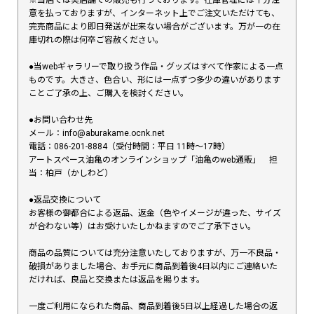
意を払っておりますが、インターネット上でご注文いただけても、
完売商品により即日発送が出来ない場合がございます。万が一の在
庫切れの際は何卒ご容赦ください。
●当webギャラリーで取り扱う作品・グッズはすべて作家による一点
ものです。大きさ、色合い、形には一点ずつ多少の違いがあります
ことご了承の上、ご購入を検討ください。
●お問い合わせ先
メール：info@aburakame.ocnk.net
電話：086-201-8884（受付時間：平日 11時〜17時）
アートスペース油亀のオンラインショップ「油亀のweb通販」 担
当：柏戸（かしわど）
●返品交換について
お客様の御都合による返品、返金（色やイメージが違った、サイズ
が合わない等）はお受けいたしかねますのでご了承下さい。
商品の品質については充分注意いたしておりますが、万一不良品・
破損がありました場合、お手元に商品到着後4日以内にご連絡いた
だければ、良品と交換または返品を賜ります。
一度ご利用になられた商品、商品到着後5日以上経過した場合の返