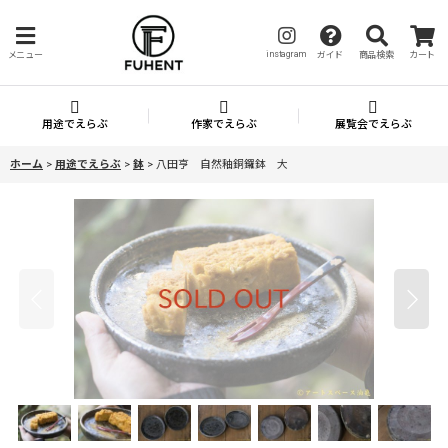
instagram
メニュー
ガイド
商品検索
カート
用途でえらぶ
作家でえらぶ
展覧会でえらぶ
ホーム
>
用途でえらぶ
>
鉢
>
八田亨 自然釉銅鑼鉢 大