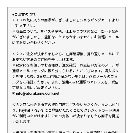
●ご注文の流れ
＜１＞お気に入りの商品がございましたらショッピングカートより
ご注文下さい。
※商品について、サイズや焼色、仕上がりの状態など、ご不明な点
がございましたら、些細なことでもかまいません。お気軽にメール
にてお問い合わせください。
＜２＞ご注文が決まりましたら、在庫確認後、折り返しメールにて
お支払い方法のご連絡を差し上げます。
※ezwebをお使いのお客様は、注文確認・お支払い方法のメールが
迷惑メールフォルダに振り分けられることがございます。購入ボタ
ンを押した後、2日以上連絡が届かない場合は、迷惑メールのフォ
ルダをご確認ください。また、油亀のweb通販のアドレスを、受信
可能な状態にご設定ください。
✉︎ info@aburakame.ocnk.net
＜３＞商品代金を所定の振込口座にご入金いただくか、または代引
き、PayPal（PayPalにご登録いただくことでクレジットカード決済
がご利用いただけます）でのお支払いが決まりましたら商品を発送
いたします。
※当店では実店舗での販売も行っております。在庫管理には十分注