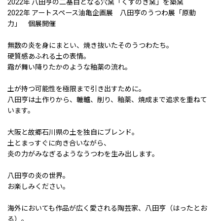
2022年 八田亨の二基目となる穴窯「くすのき窯」を築窯
2022年 アートスペース油亀企画展 八田亨のうつわ展「原動
力」 個展開催
無数の炎を身にまとい、焼き抜いたそのうつわたち。
硬質感あふれる土の表情。
霜が舞い降りたかのような釉薬の流れ。
土が持つ可能性を極限まで引き出すために。
八田亨は土作りから、轆轤、削り、釉薬、焼成まで追求を重ねて
います。
大阪と故郷石川県の土を独自にブレンド。
土とまっすぐに向き合いながら、
炎の力がみなぎるようなうつわを生み出します。
八田亨の炎の世界。
お楽しみください。
海外においても作品が広く愛される陶芸家、八田亨（はったとお
る）。