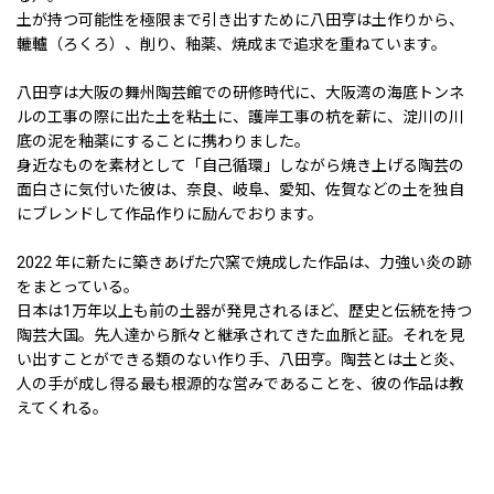
土が持つ可能性を極限まで引き出すために八田亨は土作りから、
轆轤（ろくろ）、削り、釉薬、焼成まで追求を重ねています。
八田亨は大阪の舞州陶芸館での研修時代に、大阪湾の海底トンネ
ルの工事の際に出た土を粘土に、護岸工事の杭を薪に、淀川の川
底の泥を釉薬にすることに携わりました。
身近なものを素材として「自己循環」しながら焼き上げる陶芸の
面白さに気付いた彼は、奈良、岐阜、愛知、佐賀などの土を独自
にブレンドして作品作りに励んでおります。
2022 年に新たに築きあげた穴窯で焼成した作品は、力強い炎の跡
をまとっている。
日本は1万年以上も前の土器が発見されるほど、歴史と伝統を持つ
陶芸大国。先人達から脈々と継承されてきた血脈と証。それを見
い出すことができる類のない作り手、八田亨。陶芸とは土と炎、
人の手が成し得る最も根源的な営みであることを、彼の作品は教
えてくれる。