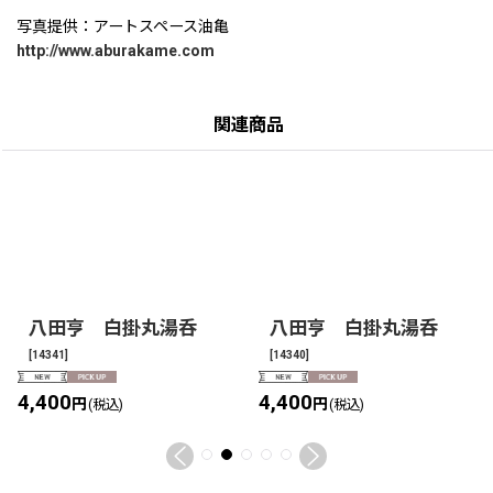
写真提供：アートスペース油亀
http://www.aburakame.com
関連商品
八田亨 白掛丸湯呑
八田亨 白掛丸湯呑
[
14341
]
[
14340
]
4,400
4,400
円
円
(税込)
(税込)