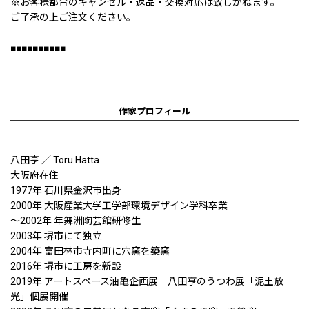
※お客様都合のキャンセル・返品・交換対応は致しかねます。
ご了承の上ご注文ください。
■■■■■■■■■■
作家プロフィール
八田亨 ／ Toru Hatta
大阪府在住
1977年 石川県金沢市出身
2000年 大阪産業大学工学部環境デザイン学科卒業
〜2002年 年舞洲陶芸館研修生
2003年 堺市にて独立
2004年 富田林市寺内町に穴窯を築窯
2016年 堺市に工房を新設
2019年 アートスペース油亀企画展 八田亨のうつわ展「泥土放
光」個展開催