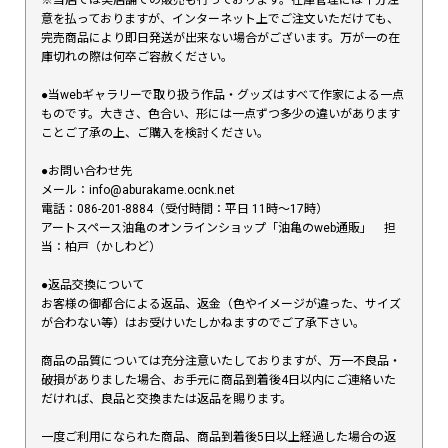
意を払っておりますが、インターネット上でご注文いただけても、
完売商品により即日発送が出来ない場合がございます。万が一の在
庫切れの際は何卒ご容赦ください。
●当webギャラリーで取り扱う作品・グッズはすべて作家による一点
ものです。大きさ、色合い、形には一点ずつ多少の違いがあります
ことご了承の上、ご購入を検討ください。
●お問い合わせ先
メール：info@aburakame.ocnk.net
電話：086-201-8884（受付時間：平日 11時〜17時）
アートスペース油亀のオンラインショップ「油亀のweb通販」 担
当：柏戸（かしわど）
●返品交換について
お客様の御都合による返品、返金（色やイメージが違った、サイズ
が合わない等）はお受けいたしかねますのでご了承下さい。
商品の品質については充分注意いたしておりますが、万一不良品・
破損がありました場合、お手元に商品到着後4日以内にご連絡いた
だければ、良品と交換または返品を賜ります。
一度ご利用になられた商品、商品到着後5日以上経過した場合の返