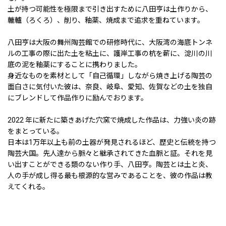
土が持つ可能性を極限まで引き出すために八田亨は土作りから、
轆轤（ろくろ）、削り、釉薬、焼成まで追求を重ねています。
八田亨は大阪の舞州陶芸館での研修時代に、大阪湾の海底トンネ
ルの工事の際に出た土を粘土に、護岸工事の杭を薪に、淀川の川
底の泥を釉薬にすることに携わりました。
身近なものを素材として「自己循環」しながら焼き上げる陶芸の
面白さに気付いた彼は、奈良、岐阜、愛知、佐賀などの土を独自
にブレンドして作品作りに励んでおります。
2022 年に新たに築きあげた穴窯で焼成した作品は、力強い炎の跡
をまとっている。
日本は1万年以上も前の土器が発見されるほど、歴史と伝統を持つ
陶芸大国。先人達から脈々と継承されてきた血脈と証。それを見
い出すことができる類のない作り手、八田亨。陶芸とは土と炎、
人の手が成し得る最も根源的な営みであることを、彼の作品は教
えてくれる。