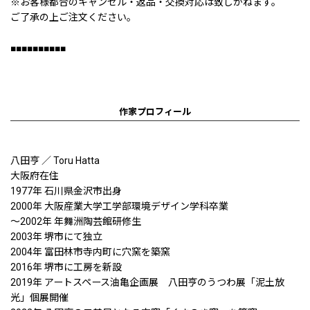
※お客様都合のキャンセル・返品・交換対応は致しかねます。
ご了承の上ご注文ください。
■■■■■■■■■■
作家プロフィール
八田亨 ／ Toru Hatta
大阪府在住
1977年 石川県金沢市出身
2000年 大阪産業大学工学部環境デザイン学科卒業
〜2002年 年舞洲陶芸館研修生
2003年 堺市にて独立
2004年 富田林市寺内町に穴窯を築窯
2016年 堺市に工房を新設
2019年 アートスペース油亀企画展 八田亨のうつわ展「泥土放
光」個展開催