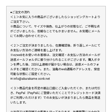
●ご注文の流れ
＜１＞お気に入りの商品がございましたらショッピングカートより
ご注文下さい。
※商品について、サイズや焼色、仕上がりの状態など、ご不明な点
がございましたら、些細なことでもかまいません。お気軽にメール
にてお問い合わせください。
＜２＞ご注文が決まりましたら、在庫確認後、折り返しメールにて
お支払い方法のご連絡を差し上げます。
※ezwebをお使いのお客様は、注文確認・お支払い方法のメールが
迷惑メールフォルダに振り分けられることがございます。購入ボタ
ンを押した後、2日以上連絡が届かない場合は、迷惑メールのフォ
ルダをご確認ください。また、油亀のweb通販のアドレスを、受信
可能な状態にご設定ください。
✉︎ info@aburakame.ocnk.net
＜３＞商品代金を所定の振込口座にご入金いただくか、または代引
き、PayPal（PayPalにご登録いただくことでクレジットカード決済
がご利用いただけます）でのお支払いが決まりましたら商品を発送
いたします。
※当店では実店舗での販売も行っております。在庫管理には十分注