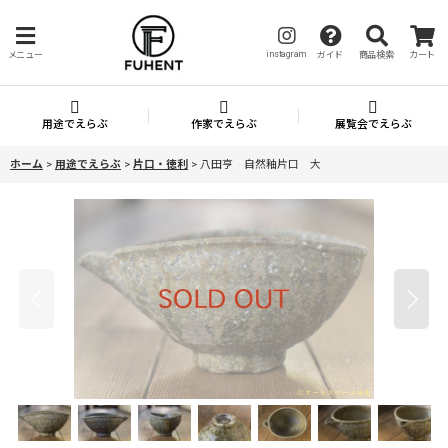
instagram
メニュー
ガイド
商品検索
カート
用途でえらぶ
作家でえらぶ
展覧会でえらぶ
ホーム
>
用途でえらぶ
>
片口・徳利
>
八田亨 自然釉片口 大