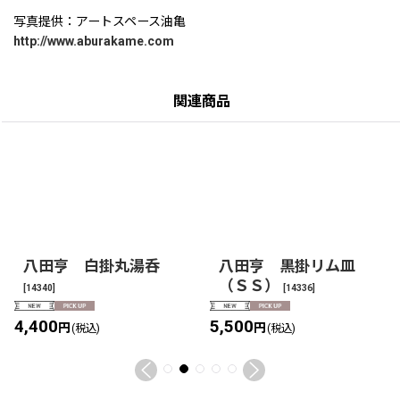
写真提供：アートスペース油亀
http://www.aburakame.com
関連商品
八田亨 白掛丸湯呑
八田亨 黒掛リム皿
（ＳＳ）
[
14340
]
[
14336
]
4,400
5,500
円
円
(税込)
(税込)