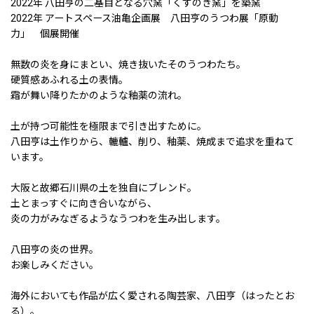
2022年 八田亨の二基目となる穴窯「くすのき窯」を築窯
2022年 アートスペース油亀企画展 八田亨のうつわ展「原動
力」 個展開催
無数の炎を身にまとい、焼き抜いたそのうつわたち。
硬質感あふれる土の表情。
霜が舞い降りたかのような釉薬の流れ。
土が持つ可能性を極限まで引き出すために。
八田亨は土作りから、轆轤、削り、釉薬、焼成まで追求を重ねて
います。
大阪と故郷石川県の土を独自にブレンド。
土とまっすぐに向き合いながら、
炎の力がみなぎるようなうつわを生み出します。
八田亨の炎の世界。
お楽しみください。
海外においても作品が広く愛される陶芸家、八田亨（はったとお
る）。