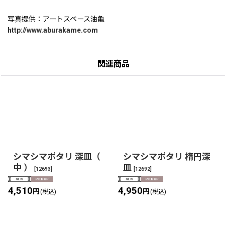
写真提供：アートスペース油亀
http://www.aburakame.com
関連商品
シマシマポタリ 深皿（
シマシマポタリ 楕円深
中 ）
皿
[
12693
]
[
12692
]
4,510
4,950
円
円
(税込)
(税込)