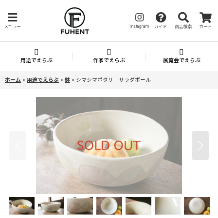
instagram
メニュー
ガイド
商品検索
カート
用途でえらぶ
作家でえらぶ
展覧会でえらぶ
ホーム
>
用途でえらぶ
>
鉢
>
シマシマポタリ サラダボール