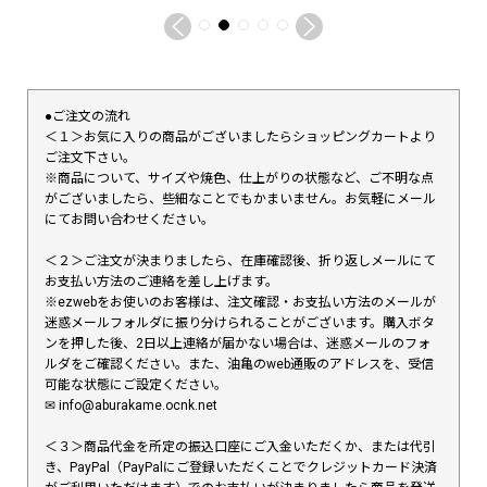
●ご注文の流れ
＜１＞お気に入りの商品がございましたらショッピングカートより
ご注文下さい。
※商品について、サイズや焼色、仕上がりの状態など、ご不明な点
がございましたら、些細なことでもかまいません。お気軽にメール
にてお問い合わせください。
＜２＞ご注文が決まりましたら、在庫確認後、折り返しメールにて
お支払い方法のご連絡を差し上げます。
※ezwebをお使いのお客様は、注文確認・お支払い方法のメールが
迷惑メールフォルダに振り分けられることがございます。購入ボタ
ンを押した後、2日以上連絡が届かない場合は、迷惑メールのフォ
ルダをご確認ください。また、油亀のweb通販のアドレスを、受信
可能な状態にご設定ください。
✉︎ info@aburakame.ocnk.net
＜３＞商品代金を所定の振込口座にご入金いただくか、または代引
き、PayPal（PayPalにご登録いただくことでクレジットカード決済