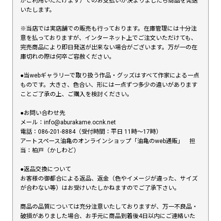
がご利用いただけます）でのお支払いが決まりましたら商品を発送
いたします。
※当店では実店舗での販売も行っております。在庫管理には十分注
意を払っておりますが、インターネット上でご注文いただけても、
完売商品により即日発送が出来ない場合がございます。万が一の在
庫切れの際は何卒ご容赦ください。
●当webギャラリーで取り扱う作品・グッズはすべて作家による一点
ものです。大きさ、色合い、形には一点ずつ多少の違いがあります
ことご了承の上、ご購入を検討ください。
●お問い合わせ先
メール：info@aburakame.ocnk.net
電話：086-201-8884（受付時間：平日 11時〜17時）
アートスペース油亀のオンラインショップ「油亀のweb通販」 担
当：柏戸（かしわど）
●返品交換について
お客様の御都合による返品、返金（色やイメージが違った、サイズ
が合わない等）はお受けいたしかねますのでご了承下さい。
商品の品質については充分注意いたしておりますが、万一不良品・
破損がありました場合、お手元に商品到着後4日以内にご連絡いた