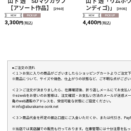
山下 透 SDマグカップ
山下 透「リムボウ
【アソート作品】
ンディゴ)」
[
2960
]
[
3935
]
3,300
4,400
円
円
(税込)
(税込)
●ご注文の流れ
＜１＞お気に入りの商品がございましたらショッピングカートよりご注文
※商品について、サイズや焼色、仕上がりの状態など、ご不明な点がござ
＜２＞ご注文が決まりましたら、在庫確認後、折り返しメールにてお支払
※ezwebをお使いのお客様は、注文確認・お支払い方法のメールが迷惑
亀のweb通販のアドレスを、受信可能な状態にご設定ください。
✉︎ info@aburakame.ocnk.net
＜３＞商品代金を所定の振込口座にご入金いただくか、または代引き、PayP
※当店では実店舗での販売も行っております。在庫管理には十分注意を払っ