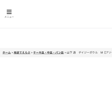
メニュー
ホーム
>
用途でえらぶ
>
ケーキ皿・中皿・パン皿
>
山下 透 デイジーボウル M【アソ