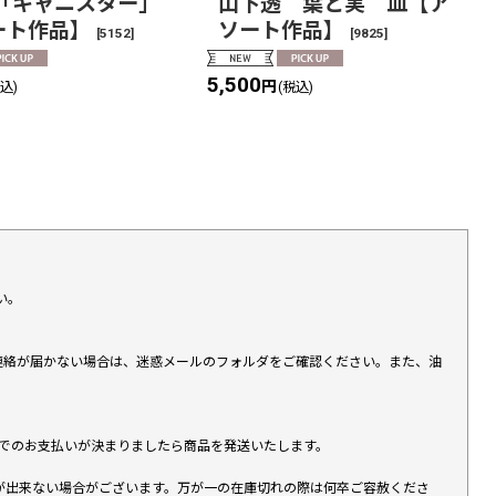
透「キャニスター」
山下透 葉と実 皿【ア
ート作品】
ソート作品】
[
5152
]
[
9825
]
5,500
円
税込)
(税込)
い。
上連絡が届かない場合は、迷惑メールのフォルダをご確認ください。また、油
す）でのお支払いが決まりましたら商品を発送いたします。
が出来ない場合がございます。万が一の在庫切れの際は何卒ご容赦くださ