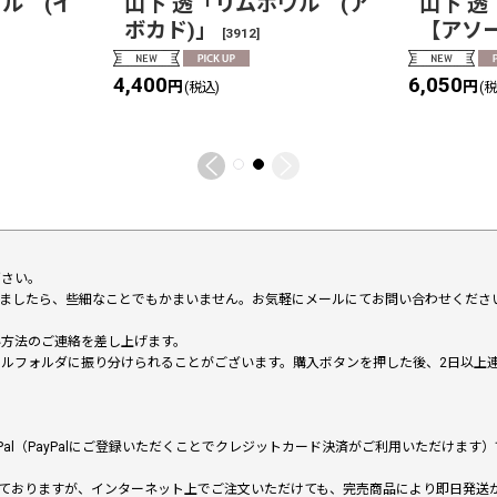
ル (イ
山下 透「リムボウル (ア
山下 
ボカド)」
【アソ
[
3912
]
4,400
6,050
円
円
(税込)
(
下さい。
いましたら、些細なことでもかまいません。お気軽にメールにてお問い合わせくださ
い方法のご連絡を差し上げます。
メールフォルダに振り分けられることがございます。購入ボタンを押した後、2日以
al（PayPalにご登録いただくことでクレジットカード決済がご利用いただけま
ておりますが、インターネット上でご注文いただけても、完売商品により即日発送