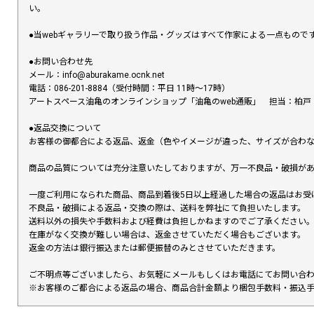
い。
●当webギャラリーで取り扱う作品・グッズはすべて作家による一点もの
●お問い合わせ先
メール：info@aburakame.ocnk.net
電話：086-201-8884（受付時間：平日 11時〜17時）
アートスペース油亀のオンラインショップ「油亀のweb通販」 担当：柏戸
●返品交換について
お客様の御都合による返品、返金（色やイメージが違った、サイズが合わ
商品の品質については充分注意いたしておりますが、万一不良品・破損があ
一度ご利用になられた商品、商品到着後5日以上経過した場合の返品はお受
不良品・破損による返品・交換の際は、送料を弊社にて負担いたします。
送料以外の損失や手数料および経費は負担しかねますのでご了承ください
在庫がなく交換が難しい場合は、返金させていただく場合もございます。
返金の方法は銀行振込または郵便振替のみとさせていただきます。
ご不明点等ございましたら、お気軽にメールもしくはお電話にてお問い合
※お客様のご都合による返品の場合、商品合計金額より梱包手数料・振込