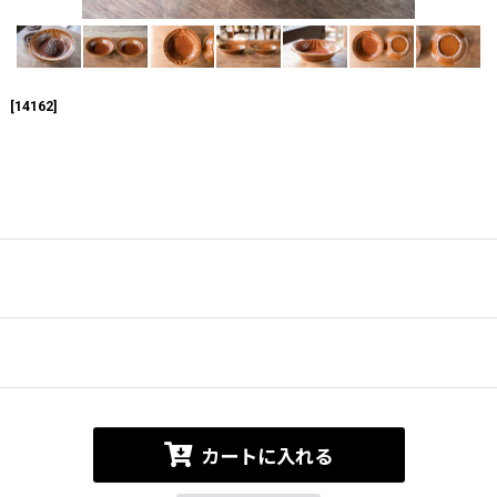
】
[
14162
]
カートに入れる