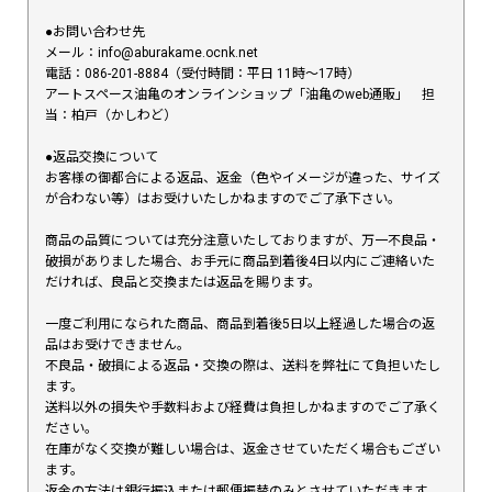
●お問い合わせ先
メール：info@aburakame.ocnk.net
電話：086-201-8884（受付時間：平日 11時〜17時）
アートスペース油亀のオンラインショップ「油亀のweb通販」 担
当：柏戸（かしわど）
●返品交換について
お客様の御都合による返品、返金（色やイメージが違った、サイズ
が合わない等）はお受けいたしかねますのでご了承下さい。
商品の品質については充分注意いたしておりますが、万一不良品・
破損がありました場合、お手元に商品到着後4日以内にご連絡いた
だければ、良品と交換または返品を賜ります。
一度ご利用になられた商品、商品到着後5日以上経過した場合の返
品はお受けできません。
不良品・破損による返品・交換の際は、送料を弊社にて負担いたし
ます。
送料以外の損失や手数料および経費は負担しかねますのでご了承く
ださい。
在庫がなく交換が難しい場合は、返金させていただく場合もござい
ます。
返金の方法は銀行振込または郵便振替のみとさせていただきます。