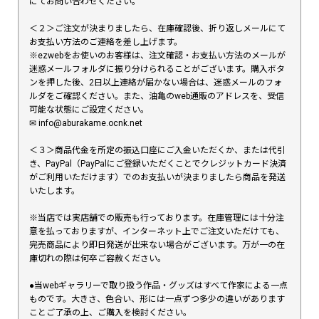
にてお問い合わせください。
＜２＞ご注文が決まりましたら、在庫確認後、折り返しメールにて
お支払い方法のご連絡を差し上げます。
※ezwebをお使いのお客様は、注文確認・お支払い方法のメールが
迷惑メールフォルダに振り分けられることがございます。購入ボタ
ンを押した後、2日以上連絡が届かない場合は、迷惑メールのフォ
ルダをご確認ください。また、油亀のweb通販のアドレスを、受信
可能な状態にご設定ください。
✉︎ info@aburakame.ocnk.net
＜３＞商品代金を所定の振込口座にご入金いただくか、または代引
き、PayPal（PayPalにご登録いただくことでクレジットカード決済
がご利用いただけます）でのお支払いが決まりましたら商品を発送
いたします。
※当店では実店舗での販売も行っております。在庫管理には十分注
意を払っておりますが、インターネット上でご注文いただけても、
完売商品により即日発送が出来ない場合がございます。万が一の在
庫切れの際は何卒ご容赦ください。
●当webギャラリーで取り扱う作品・グッズはすべて作家による一点
ものです。大きさ、色合い、形には一点ずつ多少の違いがあります
ことご了承の上、ご購入を検討ください。