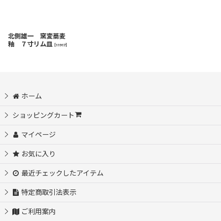
北側雄一 窯変蕎麦
釉 ７寸リム皿
[
11917
]
ホーム
ショッピングカート
マイページ
お気に入り
最近チェックしたアイテム
特定商取引法表示
ご利用案内