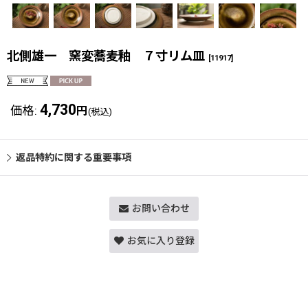
北側雄一 窯変蕎麦釉 ７寸リム皿
[
11917
]
4,730
価格
:
円
(税込)
返品特約に関する重要事項
お問い合わせ
お気に入り登録