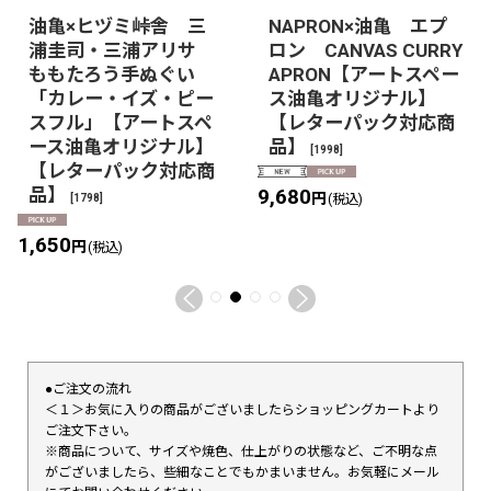
油亀×ヒヅミ峠舎 三
NAPRON×油亀 エプ
浦圭司・三浦アリサ
ロン CANVAS CURRY
ももたろう手ぬぐい
APRON【アートスペー
「カレー・イズ・ピー
ス油亀オリジナル】
スフル」【アートスペ
【レターパック対応商
ース油亀オリジナル】
品】
[
1998
]
【レターパック対応商
品】
9,680
円
[
1798
]
(税込)
1,650
円
(税込)
●ご注文の流れ
＜１＞お気に入りの商品がございましたらショッピングカートより
ご注文下さい。
※商品について、サイズや焼色、仕上がりの状態など、ご不明な点
がございましたら、些細なことでもかまいません。お気軽にメール