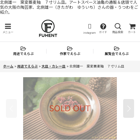
北側雄一 窯変蕎麦釉 ７寸リム皿。アートスペース油亀の通販＆店頭で人
気の大阪の陶芸家、北側雄一（きたがわ ゆういち）さんの器・うつわをご
紹介。
メニュー
ガイド
商品検索
カート
instagram
用途でえらぶ
作家でえらぶ
展覧会でえらぶ
ホーム
>
用途でえらぶ
>
大皿・カレー皿
>
北側雄一 窯変蕎麦釉 ７寸リム皿