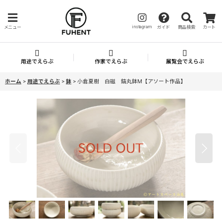
instagram
メニュー
ガイド
商品検索
カート
用途でえらぶ
作家でえらぶ
展覧会でえらぶ
ホーム
>
用途でえらぶ
>
鉢
>
小倉夏樹 白磁 鎬丸鉢M【アソート作品】