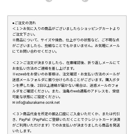
●ご注文の流れ
＜１＞お気に入りの商品がございましたらショッピングカートより
ご注文下さい。
※商品について、サイズや焼色、仕上がりの状態など、ご不明な点
がございましたら、些細なことでもかまいません。お気軽にメール
にてお問い合わせください。
＜２＞ご注文が決まりましたら、在庫確認後、折り返しメールにて
お支払い方法のご連絡を差し上げます。
※ezwebをお使いのお客様は、注文確認・お支払い方法のメールが
迷惑メールフォルダに振り分けられることがございます。購入ボタ
ンを押した後、2日以上連絡が届かない場合は、迷惑メールのフォ
ルダをご確認ください。また、油亀のweb通販のアドレスを、受信
可能な状態にご設定ください。
✉︎ info@aburakame.ocnk.net
＜３＞商品代金を所定の振込口座にご入金いただくか、または代引
き、PayPal（PayPalにご登録いただくことでクレジットカード決済
がご利用いただけます）でのお支払いが決まりましたら商品を発送
いたします。