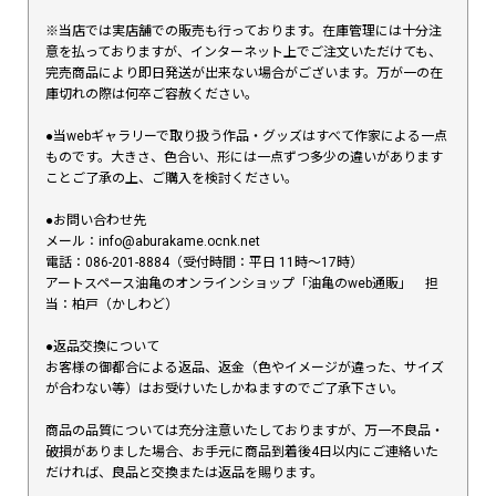
※当店では実店舗での販売も行っております。在庫管理には十分注
意を払っておりますが、インターネット上でご注文いただけても、
完売商品により即日発送が出来ない場合がございます。万が一の在
庫切れの際は何卒ご容赦ください。
●当webギャラリーで取り扱う作品・グッズはすべて作家による一点
ものです。大きさ、色合い、形には一点ずつ多少の違いがあります
ことご了承の上、ご購入を検討ください。
●お問い合わせ先
メール：info@aburakame.ocnk.net
電話：086-201-8884（受付時間：平日 11時〜17時）
アートスペース油亀のオンラインショップ「油亀のweb通販」 担
当：柏戸（かしわど）
●返品交換について
お客様の御都合による返品、返金（色やイメージが違った、サイズ
が合わない等）はお受けいたしかねますのでご了承下さい。
商品の品質については充分注意いたしておりますが、万一不良品・
破損がありました場合、お手元に商品到着後4日以内にご連絡いた
だければ、良品と交換または返品を賜ります。