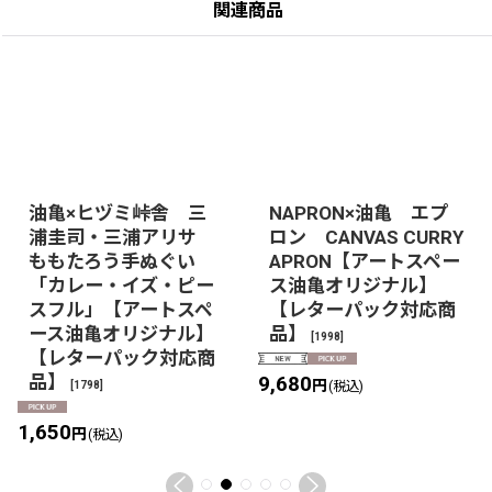
関連商品
油亀×ヒヅミ峠舎 三
NAPRON×油亀 エプ
浦圭司・三浦アリサ
ロン CANVAS CURRY
ももたろう手ぬぐい
APRON【アートスペー
「カレー・イズ・ピー
ス油亀オリジナル】
スフル」【アートスペ
【レターパック対応商
ース油亀オリジナル】
品】
[
1998
]
【レターパック対応商
品】
9,680
円
[
1798
]
(税込)
1,650
円
(税込)