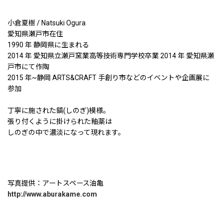
小倉夏樹 / Natsuki Ogura
愛知県瀬戸市在住
1990 年 静岡県に生まれる
2014 年 愛知県立瀬戸窯業高等技術専門学校卒業 2014 年 愛知県瀬
戸市にて作陶
2015 年~静岡 ARTS&CRAFT 手創り市などのイベントや企画展に
参加
丁寧に施された鎬(しのぎ)模様。
張り付くように掛けられた釉薬は
しのぎの中で濃淡になって現れます。
写真提供：アートスペース油亀
http://www.aburakame.com