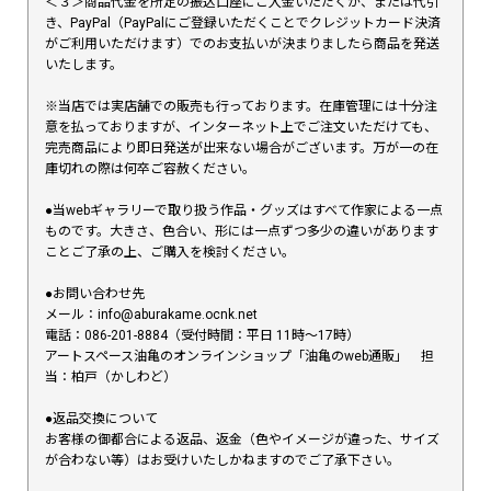
＜３＞商品代金を所定の振込口座にご入金いただくか、または代引
き、PayPal（PayPalにご登録いただくことでクレジットカード決済
がご利用いただけます）でのお支払いが決まりましたら商品を発送
いたします。
※当店では実店舗での販売も行っております。在庫管理には十分注
意を払っておりますが、インターネット上でご注文いただけても、
完売商品により即日発送が出来ない場合がございます。万が一の在
庫切れの際は何卒ご容赦ください。
●当webギャラリーで取り扱う作品・グッズはすべて作家による一点
ものです。大きさ、色合い、形には一点ずつ多少の違いがあります
ことご了承の上、ご購入を検討ください。
●お問い合わせ先
メール：info@aburakame.ocnk.net
電話：086-201-8884（受付時間：平日 11時〜17時）
アートスペース油亀のオンラインショップ「油亀のweb通販」 担
当：柏戸（かしわど）
●返品交換について
お客様の御都合による返品、返金（色やイメージが違った、サイズ
が合わない等）はお受けいたしかねますのでご了承下さい。