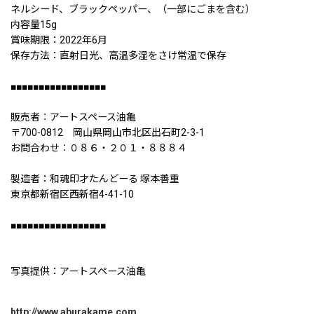
ネルシード、ブラックペッパー、（一部にごまを含む）
内容量15g
賞味期限：2022年6月
保存方法：直射日光、高温多湿をさけ常温で保存
■■■■■■■■■■■■■■■■■
販売者︰アートスペース油亀
〒700-0812 岡山県岡山市北区出石町2-3-1
お問合わせ︰０８６・２０１・８８８４
製造者：和魂印才たんどーる 塚本善重
東京都新宿区西新宿4-41-10
■■■■■■■■■■■■■■■■■
写真提供：アートスペース油亀
http://www.aburakame.com