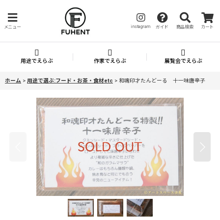
instagram
メニュー
ガイド
商品検索
カート
用途でえらぶ
作家でえらぶ
展覧会でえらぶ
ホーム
>
用途で選ぶ:フード・お茶・食材etc
>
和魂印才たんどーる 十一味唐辛子