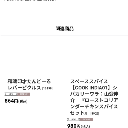
関連商品
和魂印才たんどーる
スペーススパイス
レバーピクルス
【COOK INDIA01】シ
[
10190
]
バカリーワラ：山登伸
介 『ローストコリア
864
円
(税込)
ンダーチキンスパイス
セット』
[
8926
]
980
円
(税込)