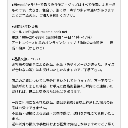
●当webギャラリーで取り扱う作品・グッズはすべて作家による一点
ものです。大きさ、色合い、形には一点ずつ多少の違いがあります
ことご了承の上、ご購入を検討ください。
●お問い合わせ先
メール：info@aburakame.ocnk.net
電話：086-201-8884（受付時間：平日 11時〜17時）
アートスペース油亀のオンラインショップ「油亀のweb通販」 担
当：柏戸（かしわど）
●返品交換について
お客様の御都合による返品、返金（色やイメージが違った、サイズ
が合わない等）はお受けいたしかねますのでご了承下さい。
商品の品質については充分注意いたしておりますが、万一不良品・
破損がありました場合、お手元に商品到着後4日以内にご連絡いた
だければ、良品と交換または返品を賜ります。
一度ご利用になられた商品、商品到着後5日以上経過した場合の返
品はお受けできません。
不良品・破損による返品・交換の際は、送料を弊社にて負担いたし
ます。
送料以外の損失や手数料および経費は負担しかねますのでご了承く