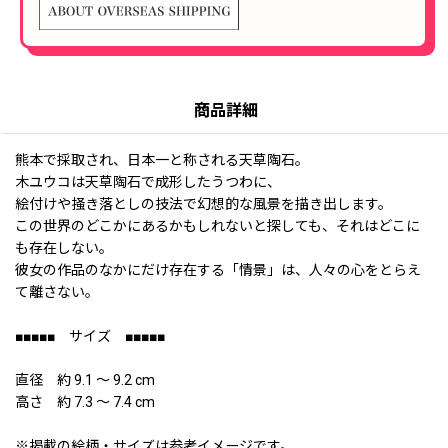
商品詳細
熊本で採取され、日本一と称される天草陶石。
木ユウコは天草陶石で成形したうつわに、
絵付けや掻き落としの技法で幻想的な風景を描き出します。
この世界のどこかにあるかもしれないと探しても、それはどこに
も存在しない。
彼女の作品のなかにだけ存在する「情景」は、人々の心をとらえ
て離さない。
■■■■■ サイズ ■■■■■
直径 約 9.1 〜 9.2 cm
高さ 約 7.3 〜 7.4 cm
※掲載の絵柄・サイズは参考イメージです。