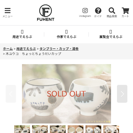
instagram
メニュー
ガイド
商品検索
カート
用途でえらぶ
作家でえらぶ
展覧会でえらぶ
ホーム
>
用途でえらぶ
>
タンブラー・カップ・湯呑
>
木ユウコ ちょっとちょうだいカップ