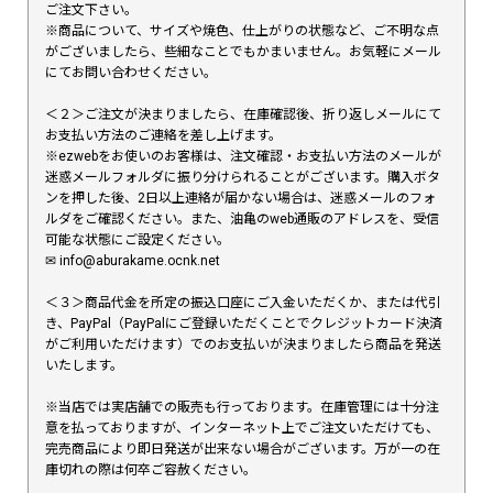
ご注文下さい。
※商品について、サイズや焼色、仕上がりの状態など、ご不明な点
がございましたら、些細なことでもかまいません。お気軽にメール
にてお問い合わせください。
＜２＞ご注文が決まりましたら、在庫確認後、折り返しメールにて
お支払い方法のご連絡を差し上げます。
※ezwebをお使いのお客様は、注文確認・お支払い方法のメールが
迷惑メールフォルダに振り分けられることがございます。購入ボタ
ンを押した後、2日以上連絡が届かない場合は、迷惑メールのフォ
ルダをご確認ください。また、油亀のweb通販のアドレスを、受信
可能な状態にご設定ください。
✉︎ info@aburakame.ocnk.net
＜３＞商品代金を所定の振込口座にご入金いただくか、または代引
き、PayPal（PayPalにご登録いただくことでクレジットカード決済
がご利用いただけます）でのお支払いが決まりましたら商品を発送
いたします。
※当店では実店舗での販売も行っております。在庫管理には十分注
意を払っておりますが、インターネット上でご注文いただけても、
完売商品により即日発送が出来ない場合がございます。万が一の在
庫切れの際は何卒ご容赦ください。