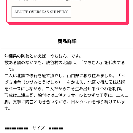
商品詳細
沖縄県の陶芸といえば「やちむん」です。
数ある窯のなかでも、読谷村の北窯は、「やちむん」を代表する
一つ。
二人は北窯で修行を経て独立し、山口県に移り住みました。「ヒ
ヅミ峠舎（ひづみとうげしゃ）」をかまえ、北窯で得た伝統技術
をベースにしながら、二人だからこそ生み出せるうつわを制作。
形成は三浦圭司、絵付けは三浦アリサ。ひとつずつ丁寧に、二人三
脚。真摯に陶芸と向き合いながら、日々うつわを作り続けていま
す。
■■■■■■■■■■ サイズ ■■■■■■