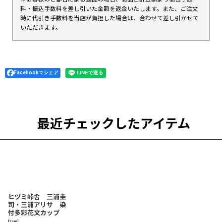
料・振込手数料を差し引いた金額を返金いたします。また、ご注文
時に代引き手数料を当店が負担した場合は、合わせて差し引かせて
いただきます。
Facebookでシェア
最近チェックしたアイテム
ヒヅミ峠舎 三浦圭
司・三浦アリサ 染
付多彩花文カップ
[
7489
]