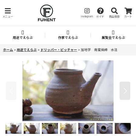
instagram
メニュー
ガイド
商品検索
カート
用途でえらぶ
作家でえらぶ
展覧会でえらぶ
ホーム
>
用途でえらぶ
>
ドリッパー・ピッチャー
>
加地学 南蛮焼締 水注