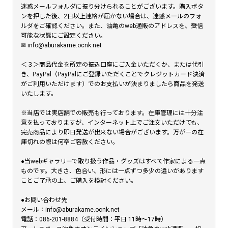
迷惑メールフォルダに振り分けられることがございます。購入ボタ
ンを押した後、2日以上連絡が届かない場合は、迷惑メールのフォ
ルダをご確認ください。また、油亀のweb通販のアドレスを、受信
可能な状態にご設定ください。
✉︎ info@aburakame.ocnk.net
＜３＞商品代金を所定の振込口座にご入金いただくか、または代引
き、PayPal（PayPalにご登録いただくことでクレジットカード決済
がご利用いただけます）でのお支払いが決まりましたら商品を発送
いたします。
※当店では実店舗での販売も行っております。在庫管理には十分注
意を払っておりますが、インターネット上でご注文いただけても、
完売商品により即日発送が出来ない場合がございます。万が一の在
庫切れの際は何卒ご容赦ください。
●当webギャラリーで取り扱う作品・グッズはすべて作家による一点
ものです。大きさ、色合い、形には一点ずつ多少の違いがあります
ことご了承の上、ご購入を検討ください。
●お問い合わせ先
メール：info@aburakame.ocnk.net
電話：086-201-8884（受付時間：平日 11時〜17時）