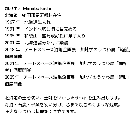
加地学／ Manabu Kachi
北海道 虻田郡留寿都村在住
1967 年 北海道生まれ
1991 年 インドへ旅し陶に目覚める
1995 年 和歌山 盛岡成好氏に弟子入り
2001 年 北海道留寿都村に築窯
2018 年 アートスペース油亀企画展 加地学のうつわ展「箱船」
個展開催
2021年 アートスペース油亀企画展 加地学のうつわ展「開拓
者」個展開催
2025年 アートスペース油亀企画展 加地学のうつわ展「躍動」
個展開催
北海道の土を使い、土味をいかしたうつわを生み出します。
灯油・石炭・薪窯を使い分け、芯まで焼きぬくような焼成。
骨太なうつわは料理を引き立てます。