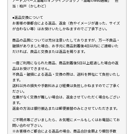
アートスペース油亀のオンラインショップ「油亀のweb通販」 担
当：柏戸（かしわど）
●返品交換について
お客様の御都合による返品、返金（色やイメージが違った、サイズ
が合わない等）はお受けいたしかねますのでご了承下さい。
商品の品質については充分注意いたしておりますが、万一不良品・
破損がありました場合、お手元に商品到着後4日以内にご連絡いた
だければ、良品と交換または返品を賜ります。
一度ご利用になられた商品、商品到着後5日以上経過した場合の返
品はお受けできません。
不良品・破損による返品・交換の際は、送料を弊社にて負担いたし
ます。
送料以外の損失や手数料および経費は負担しかねますのでご了承く
ださい。
在庫がなく交換が難しい場合は、返金させていただく場合もござい
ます。
返金の方法は銀行振込または郵便振替のみとさせていただきます。
ご不明点等ございましたら、お気軽にメールもしくはお電話にてお
問い合わせ下さい。
※お客様のご都合による返品の場合、商品合計金額より梱包手数