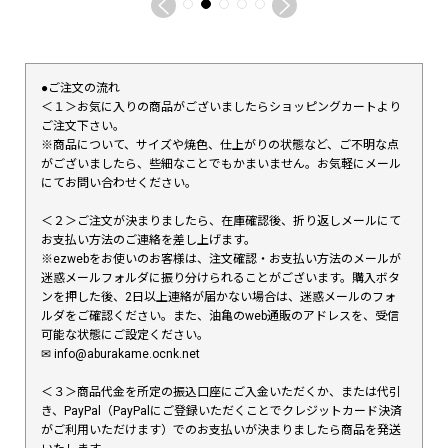
●ご注文の流れ
＜１＞お気に入りの商品がございましたらショッピングカートより
ご注文下さい。
※商品について、サイズや焼色、仕上がりの状態など、ご不明な点
がございましたら、些細なことでもかまいません。お気軽にメール
にてお問い合わせください。
＜２＞ご注文が決まりましたら、在庫確認後、折り返しメールにて
お支払い方法のご連絡を差し上げます。
※ezwebをお使いのお客様は、注文確認・お支払い方法のメールが
迷惑メールフォルダに振り分けられることがございます。購入ボタ
ンを押した後、2日以上連絡が届かない場合は、迷惑メールのフォ
ルダをご確認ください。また、油亀のweb通販のアドレスを、受信
可能な状態にご設定ください。
✉︎ info@aburakame.ocnk.net
＜３＞商品代金を所定の振込口座にご入金いただくか、または代引
き、PayPal（PayPalにご登録いただくことでクレジットカード決済
がご利用いただけます）でのお支払いが決まりましたら商品を発送