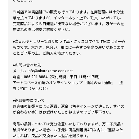
いたします。
※当店では実店舗での販売も行っております。在庫管理には十分注
意を払っておりますが、インターネット上でご注文いただけても、
完売商品により即日発送が出来ない場合がございます。万が一の在
庫切れの際は何卒ご容赦ください。
●当webギャラリーで取り扱う作品・グッズはすべて作家による一点
ものです。大きさ、色合い、形には一点ずつ多少の違いがあります
ことご了承の上、ご購入を検討ください。
●お問い合わせ先
メール：info@aburakame.ocnk.net
電話：086-201-8884（受付時間：平日 11時〜17時）
アートスペース油亀のオンラインショップ「油亀のweb通販」 担
当：柏戸（かしわど）
●返品交換について
お客様の御都合による返品、返金（色やイメージが違った、サイズ
が合わない等）はお受けいたしかねますのでご了承下さい。
商品の品質については充分注意いたしておりますが、万一不良品・
破損がありました場合、お手元に商品到着後4日以内にご連絡いた
だければ、良品と交換または返品を賜ります。