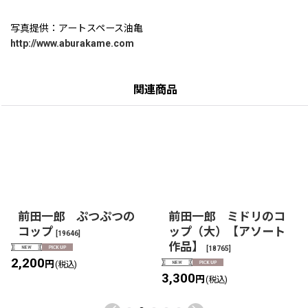
写真提供：アートスペース油亀
http://www.aburakame.com
関連商品
前田一郎 ぷつぷつの
前田一郎 ミドリのコ
コップ
ップ（大）【アソート
[
19646
]
作品】
[
18765
]
2,200
円
(税込)
3,300
円
(税込)