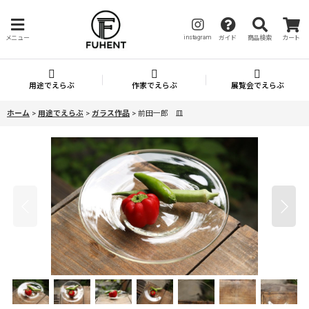
instagram
メニュー
ガイド
商品検索
カート
用途でえらぶ
作家でえらぶ
展覧会でえらぶ
ホーム
>
用途でえらぶ
>
ガラス作品
>
前田一郎 皿