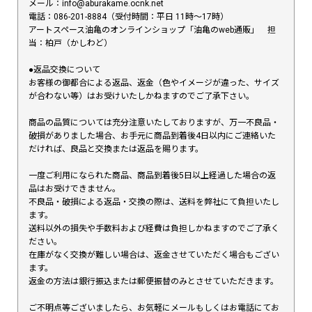
メール：info@aburakame.ocnk.net
電話：086-201-8884（受付時間：平日 11時〜17時）
アートスペース油亀のオンラインショップ「油亀のweb通販」 担
当：柏戸（かしわど）
●返品交換について
お客様の御都合による返品、返金（色やイメージが違った、サイズ
が合わない等）はお受けいたしかねますのでご了承下さい。
商品の品質については充分注意いたしておりますが、万一不良品・
破損がありました場合、お手元に商品到着後4日以内にご連絡いた
だければ、良品と交換または返品を賜ります。
一度ご利用になられた商品、商品到着後5日以上経過した場合の返
品はお受けできません。
不良品・破損による返品・交換の際は、送料を弊社にて負担いたし
ます。
送料以外の損失や手数料および経費は負担しかねますのでご了承く
ださい。
在庫がなく交換が難しい場合は、返金させていただく場合もござい
ます。
返金の方法は銀行振込または郵便振替のみとさせていただきます。
ご不明点等ございましたら、お気軽にメールもしくはお電話にてお