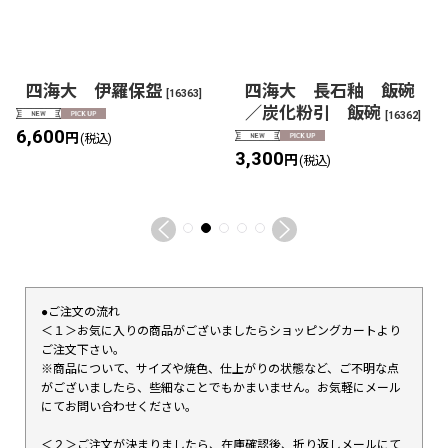
四海大 伊羅保盌
四海大 長石釉 飯碗
[
16363
]
／炭化粉引 飯碗
[
16362
]
6,600
円
(税込)
3,300
円
(税込)
●ご注文の流れ
＜１＞お気に入りの商品がございましたらショッピングカートより
ご注文下さい。
※商品について、サイズや焼色、仕上がりの状態など、ご不明な点
がございましたら、些細なことでもかまいません。お気軽にメール
にてお問い合わせください。
＜２＞ご注文が決まりましたら、在庫確認後、折り返しメールにて