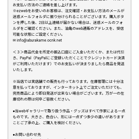
お支払い方法のご連絡を差し上げます。
※ezwebをお使いのお客様は、注文確認・お支払い方法のメールが
迷惑メールフォルダに振り分けられることがございます。購入ボタ
ンを押した後、2日以上連絡が届かない場合は、迷惑メールのフォ
ルダをご確認ください。また、油亀のweb通販のアドレスを、受信
可能な状態にご設定ください。
✉︎ info@aburakame.ocnk.net
＜３＞商品代金を所定の振込口座にご入金いただくか、または代引
き、PayPal（PayPalにご登録いただくことでクレジットカード決済
がご利用いただけます）でのお支払いが決まりましたら商品を発送
いたします。
※当店では実店舗での販売も行っております。在庫管理には十分注
意を払っておりますが、インターネット上でご注文いただけても、
完売商品により即日発送が出来ない場合がございます。万が一の在
庫切れの際は何卒ご容赦ください。
●当webギャラリーで取り扱う作品・グッズはすべて作家による一点
ものです。大きさ、色合い、形には一点ずつ多少の違いがあります
ことご了承の上、ご購入を検討ください。
●お問い合わせ先