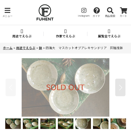
instagram
メニュー
ガイド
商品検索
カート
用途でえらぶ
作家でえらぶ
展覧会でえらぶ
ホーム
>
用途でえらぶ
>
鉢
>
四海大 マスカットオブアレキサンドリア 灰釉浅鉢