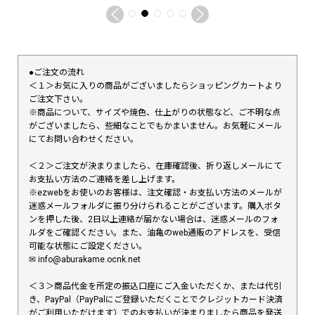
●ご注文の流れ
＜１＞お気に入りの商品がございましたらショッピングカートより
ご注文下さい。
※商品について、サイズや焼色、仕上がりの状態など、ご不明な点
がございましたら、些細なことでもかまいません。お気軽にメール
にてお問い合わせください。
＜２＞ご注文が決まりましたら、在庫確認後、折り返しメールにて
お支払い方法のご連絡を差し上げます。
※ezwebをお使いのお客様は、注文確認・お支払い方法のメールが
迷惑メールフォルダに振り分けられることがございます。購入ボタ
ンを押した後、2日以上連絡が届かない場合は、迷惑メールのフォ
ルダをご確認ください。また、油亀のweb通販のアドレスを、受信
可能な状態にご設定ください。
✉︎ info@aburakame.ocnk.net
＜３＞商品代金を所定の振込口座にご入金いただくか、または代引
き、PayPal（PayPalにご登録いただくことでクレジットカード決済
がご利用いただけます）でのお支払いが決まりましたら商品を発送