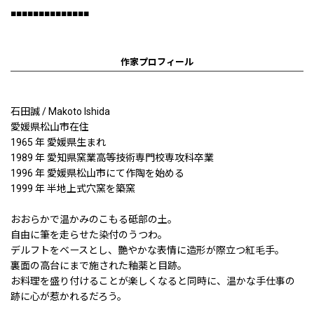
■■■■■■■■■■■■■■
作家プロフィール
石田誠 / Makoto Ishida
愛媛県松山市在住
1965 年 愛媛県生まれ
1989 年 愛知県窯業高等技術専門校専攻科卒業
1996 年 愛媛県松山市にて作陶を始める
1999 年 半地上式穴窯を築窯
おおらかで温かみのこもる砥部の土。
自由に筆を走らせた染付のうつわ。
デルフトをベースとし、艷やかな表情に造形が際立つ紅毛手。
裏面の高台にまで施された釉薬と目跡。
お料理を盛り付けることが楽しくなると同時に、温かな手仕事の
跡に心が惹かれるだろう。