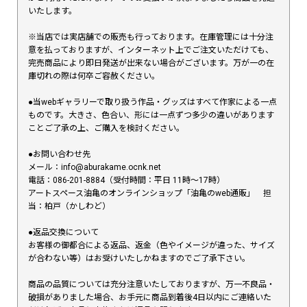
いたします。
※当店では実店舗での販売も行っております。在庫管理には十分注
意を払っておりますが、インターネット上でご注文いただけても、
完売商品により即日発送が出来ない場合がございます。万が一の在
庫切れの際は何卒ご容赦ください。
●当webギャラリーで取り扱う作品・グッズはすべて作家による一点
ものです。大きさ、色合い、形には一点ずつ多少の違いがあります
ことご了承の上、ご購入を検討ください。
●お問い合わせ先
メール：info@aburakame.ocnk.net
電話：086-201-8884（受付時間：平日 11時〜17時）
アートスペース油亀のオンラインショップ「油亀のweb通販」 担
当：柏戸（かしわど）
●返品交換について
お客様の御都合による返品、返金（色やイメージが違った、サイズ
が合わない等）はお受けいたしかねますのでご了承下さい。
商品の品質については充分注意いたしておりますが、万一不良品・
破損がありました場合、お手元に商品到着後4日以内にご連絡いた