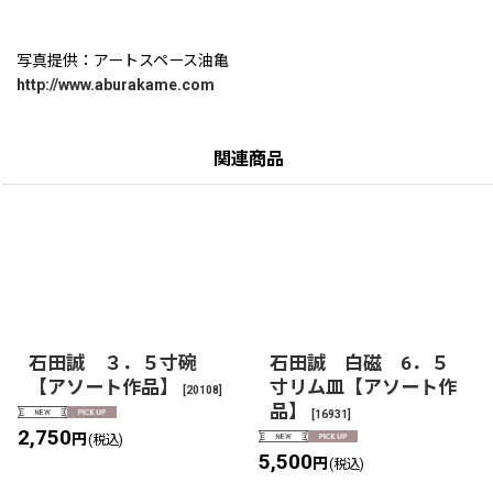
写真提供：アートスペース油亀
http://www.aburakame.com
関連商品
石田誠 ３．５寸碗
石田誠 白磁 6．５
【アソート作品】
寸リム皿【アソート作
[
20108
]
品】
[
16931
]
2,750
円
(税込)
5,500
円
(税込)