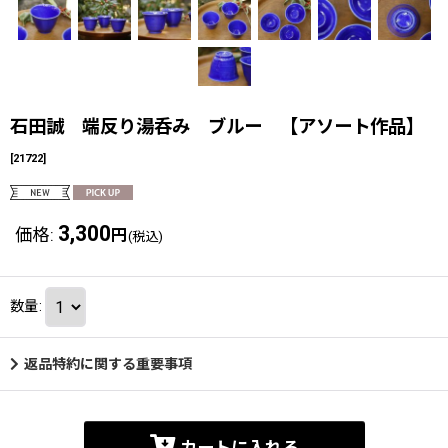
石田誠 端反り湯呑み ブルー 【アソート作品】
[
21722
]
3,300
価格
:
円
(税込)
数量
:
返品特約に関する重要事項
カートに入れる