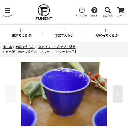
instagram
メニュー
ガイド
商品検索
カート
用途でえらぶ
作家でえらぶ
展覧会でえらぶ
ホーム
>
用途でえらぶ
>
タンブラー・カップ・湯呑
>
石田誠 端反り湯呑み ブルー 【アソート作品】