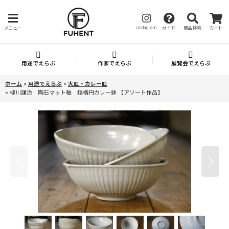
instagram
メニュー
ガイド
商品検索
カート
用途でえらぶ
作家でえらぶ
展覧会でえらぶ
ホーム
>
用途でえらぶ
>
大皿・カレー皿
>
柳川謙治 陶石マット釉 鎬楕円カレー鉢 【アソート作品】