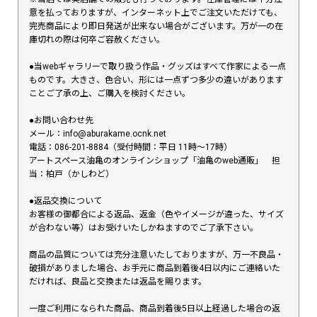
意を払っておりますが、インターネット上でご注文いただけても、
完売商品により即日発送が出来ない場合がございます。万が一の在
庫切れの際は何卒ご容赦ください。
●当webギャラリーで取り扱う作品・グッズはすべて作家による一点
ものです。大きさ、色合い、形には一点ずつ多少の違いがあります
ことご了承の上、ご購入を検討ください。
●お問い合わせ先
メール：info@aburakame.ocnk.net
電話：086-201-8884（受付時間：平日 11時〜17時）
アートスペース油亀のオンラインショップ「油亀のweb通販」 担
当：柏戸（かしわど）
●返品交換について
お客様の御都合による返品、返金（色やイメージが違った、サイズ
が合わない等）はお受けいたしかねますのでご了承下さい。
商品の品質については充分注意いたしておりますが、万一不良品・
破損がありました場合、お手元に商品到着後4日以内にご連絡いた
だければ、良品と交換または返品を賜ります。
一度ご利用になられた商品、商品到着後5日以上経過した場合の返