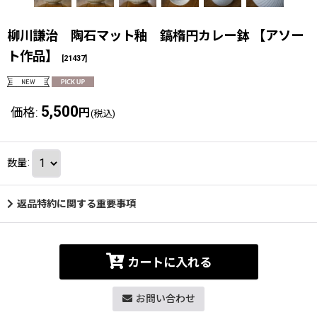
柳川謙治 陶石マット釉 鎬楕円カレー鉢 【アソー
ト作品】
[
21437
]
5,500
価格
:
円
(税込)
数量
:
返品特約に関する重要事項
カートに入れる
お問い合わせ