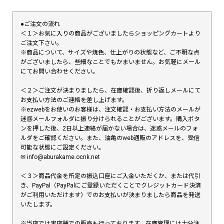
●ご注文の流れ
＜１＞お気に入りの商品がございましたらショッピングカートより
ご注文下さい。
※商品について、サイズや焼色、仕上がりの状態など、ご不明な点
がございましたら、些細なことでもかまいません。お気軽にメール
にてお問い合わせください。
＜２＞ご注文が決まりましたら、在庫確認後、折り返しメールにて
お支払い方法のご連絡を差し上げます。
※ezwebをお使いのお客様は、注文確認・お支払い方法のメールが
迷惑メールフォルダに振り分けられることがございます。購入ボタ
ンを押した後、2日以上連絡が届かない場合は、迷惑メールのフォ
ルダをご確認ください。また、油亀のweb通販のアドレスを、受信
可能な状態にご設定ください。
✉︎ info@aburakame.ocnk.net
＜３＞商品代金を所定の振込口座にご入金いただくか、または代引
き、PayPal（PayPalにご登録いただくことでクレジットカード決済
がご利用いただけます）でのお支払いが決まりましたら商品を発送
いたします。
※当店では実店舗での販売も行っております。在庫管理には十分注