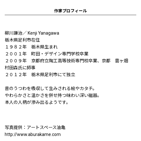
作家プロフィール
柳川謙治／ Kenji Yanagawa
栃木県足利市在住
１９８２年 栃木県生まれ
２００１年 町田・デザイン専門学校卒業
２００９年 京都府立陶工高等技術専門校卒業、京都 雲ヶ畑
村田森氏に師事
２０１２年 栃木県足利市にて独立
昔のうつわを吸収して生みされる絵やカタチ。
やわらかさと温かさを併せ持つ味わい深い磁器。
本人の人柄が滲み出るようです。
写真提供：アートスペース油亀
http://www.aburakame.com