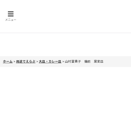
メニュー
ホーム
>
用途でえらぶ
>
大皿・カレー皿
>
山村富貴子 備前 窯変皿