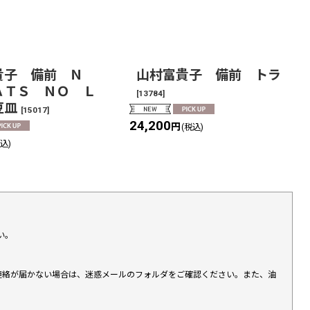
貴子 備前 Ｎ
山村富貴子 備前 トラ
ＡＴＳ ＮＯ Ｌ
[
13784
]
豆皿
[
15017
]
24,200
円
(税込)
税込)
い。
上連絡が届かない場合は、迷惑メールのフォルダをご確認ください。また、油