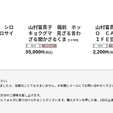
 シロ
山村富貴子 備前 ホッ
山村富
ロサイ
キョクグマ 見ざる言わ
Ｏ Ｃ
ざる聞かざるくま
ＩＦＥ
[
13789
]
55,000
2,200
円
円
(税込)
(
下さい。
いましたら、些細なことでもかまいません。お気軽にメールにてお問い合わせくださ
い方法のご連絡を差し上げます。
メールフォルダに振り分けられることがございます。購入ボタンを押した後、2日以