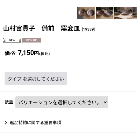
山村富貴子 備前 窯変皿
[
19339
]
7,150
価格
:
円
(税込)
タイプ
を選択してください
数量
:
返品特約に関する重要事項