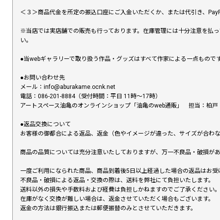
＜３＞商品代金を所定の振込口座にご入金いただくか、または代引き、PayP
※当店では実店舗での販売も行っております。在庫管理には十分注意を払っ
い。
●当webギャラリーで取り扱う作品・グッズはすべて作家による一点もの
●お問い合わせ先
メール：info@aburakame.ocnk.net
電話：086-201-8884（受付時間：平日 11時〜17時）
アートスペース油亀のオンラインショップ「油亀のweb通販」 担当：柏戸
●返品交換について
お客様の御都合による返品、返金（色やイメージが違った、サイズが合わ
商品の品質については充分注意いたしておりますが、万一不良品・破損があ
一度ご利用になられた商品、商品到着後5日以上経過した場合の返品はお受
不良品・破損による返品・交換の際は、送料を弊社にて負担いたします。
送料以外の損失や手数料および経費は負担しかねますのでご了承ください
在庫がなく交換が難しい場合は、返金させていただく場合もございます。
返金の方法は銀行振込または郵便振替のみとさせていただきます。