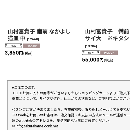
山村富貴子 備前 なかよし
山村富貴子 備前
猫皿 中
サイ大 ※キタシ
[
12668
]
[
13786
]
3,850
円
(税込)
55,000
円
(税込)
●ご注文の流れ
＜１＞お気に入りの商品がございましたらショッピングカートよりご注文
※商品について、サイズや焼色、仕上がりの状態など、ご不明な点がござ
＜２＞ご注文が決まりましたら、在庫確認後、折り返しメールにてお支払
※ezwebをお使いのお客様は、注文確認・お支払い方法のメールが迷惑
亀のweb通販のアドレスを、受信可能な状態にご設定ください。
✉︎ info@aburakame.ocnk.net