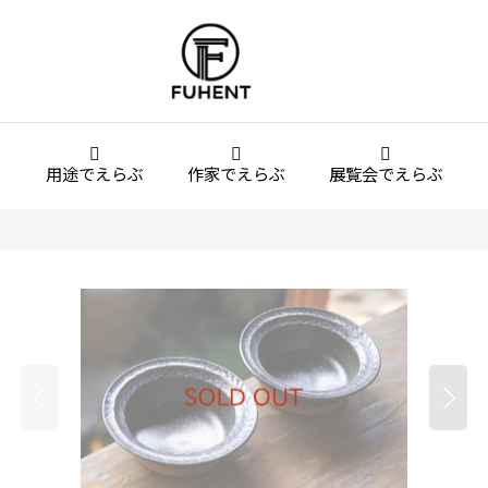
用途でえらぶ
作家でえらぶ
展覧会でえらぶ