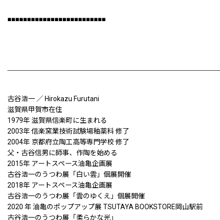
■■■■■■■■■■■■■■■■■■■■■■■■■
古谷浩一 ／ Hirokazu Furutani
滋賀県甲賀市在住
1979年 滋賀県信楽町に生まれる
2003年 信楽窯業技術試験場釉薬科 修了
2004年 京都府立陶工高等専門学校 修了
父・古谷信男に師事、作陶を始める
2015年 アートスペース油亀企画展
古谷浩一のうつわ展「白い雲」個展開催
2018年 アートスペース油亀企画展
古谷浩一のうつわ展「雲のゆくえ」個展開催
2020 年 油亀のポップアップ展 TSUTAYA BOOKSTORE岡山駅前
古谷浩一のうつわ展「柔らかな光」