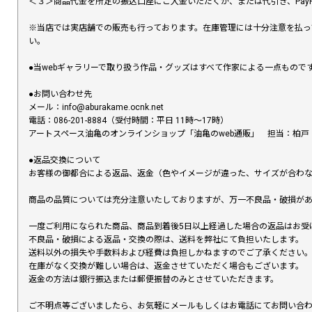
＜３＞商品代金を所定の振込口座にご入金いただくか、または代引き、PayP
※当店では実店舗での販売も行っております。在庫管理には十分注意を払っ
い。
●当webギャラリーで取り扱う作品・グッズはすべて作家による一点もの
●お問い合わせ先
メール：info@aburakame.ocnk.net
電話：086-201-8884（受付時間：平日 11時〜17時）
アートスペース油亀のオンラインショップ「油亀のweb通販」 担当：柏戸
●返品交換について
お客様の御都合による返品、返金（色やイメージが違った、サイズが合わ
商品の品質については充分注意いたしておりますが、万一不良品・破損があ
一度ご利用になられた商品、商品到着後5日以上経過した場合の返品はお受
不良品・破損による返品・交換の際は、送料を弊社にて負担いたします。
送料以外の損失や手数料および経費は負担しかねますのでご了承ください
在庫がなく交換が難しい場合は、返金させていただく場合もございます。
返金の方法は銀行振込または郵便振替のみとさせていただきます。
ご不明点等ございましたら、お気軽にメールもしくはお電話にてお問い合