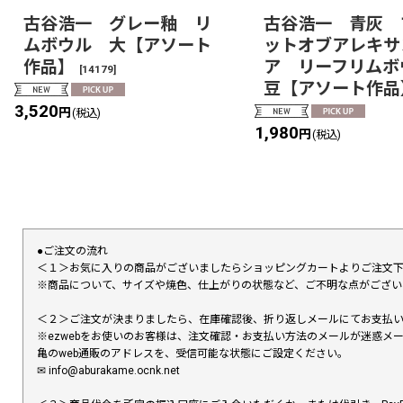
古谷浩一 グレー釉 リ
古谷浩一 青灰 
ムボウル 大【アソート
ットオブアレキサ
作品】
ア リーフリム
[
14179
]
豆【アソート作品
3,520
円
(税込)
1,980
円
(税込)
●ご注文の流れ
＜１＞お気に入りの商品がございましたらショッピングカートよりご注文
※商品について、サイズや焼色、仕上がりの状態など、ご不明な点がござ
＜２＞ご注文が決まりましたら、在庫確認後、折り返しメールにてお支払
※ezwebをお使いのお客様は、注文確認・お支払い方法のメールが迷惑
亀のweb通販のアドレスを、受信可能な状態にご設定ください。
✉︎ info@aburakame.ocnk.net