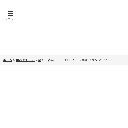
メニュー
ホーム
>
用途でえらぶ
>
鉢
>
古谷浩一 ルリ釉 リーフ耐熱グラタン 豆