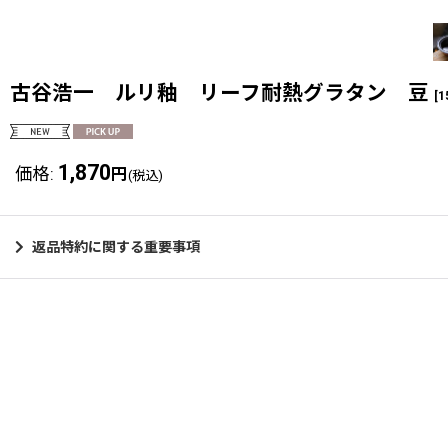
古谷浩一 ルリ釉 リーフ耐熱グラタン 豆
[
1
1,870
価格
:
円
(税込)
返品特約に関する重要事項