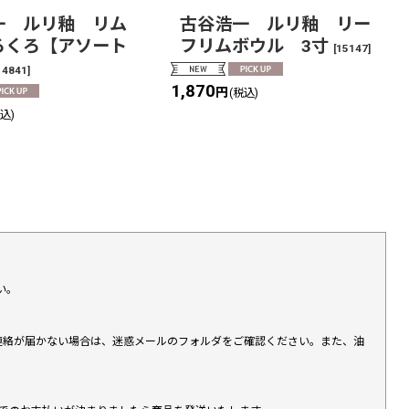
一 ルリ釉 リム
古谷浩一 ルリ釉 リー
ろくろ【アソート
フリムボウル 3寸
[
15147
]
14841
]
1,870
円
(税込)
税込)
い。
上連絡が届かない場合は、迷惑メールのフォルダをご確認ください。また、油