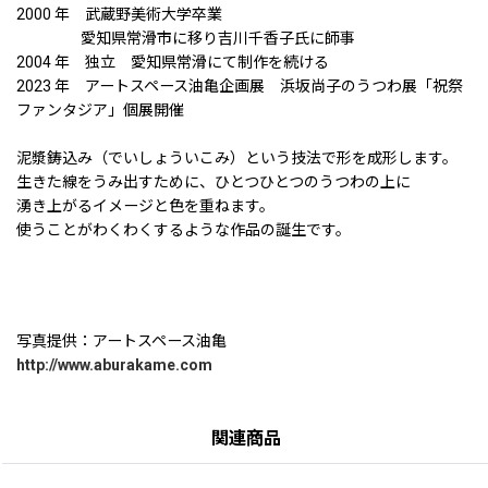
2000 年 武蔵野美術大学卒業
愛知県常滑市に移り吉川千香子氏に師事
2004 年 独立 愛知県常滑にて制作を続ける
2023 年 アートスペース油亀企画展 浜坂尚子のうつわ展「祝祭
ファンタジア」個展開催
泥漿鋳込み（でいしょういこみ）という技法で形を成形します。
生きた線をうみ出すために、ひとつひとつのうつわの上に
湧き上がるイメージと色を重ねます。
使うことがわくわくするような作品の誕生です。
写真提供：アートスペース油亀
http://www.aburakame.com
関連商品