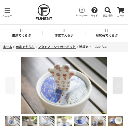
instagram
メニュー
ガイド
商品検索
カート
用途でえらぶ
作家でえらぶ
展覧会でえらぶ
ホーム
>
用途でえらぶ
>
フタモノ・シュガーポット
>
浜坂尚子 ふたもの