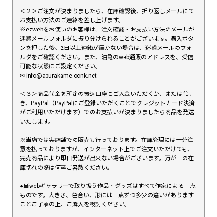
＜２＞ご注文が決まりましたら、在庫確認後、折り返しメールにて
お支払い方法のご連絡を差し上げます。
※ezwebをお使いのお客様は、注文確認・お支払い方法のメールが
迷惑メールフォルダに振り分けられることがございます。購入ボタ
ンを押した後、2日以上連絡が届かない場合は、迷惑メールのフォ
ルダをご確認ください。また、油亀のweb通販のアドレスを、受信
可能な状態にご設定ください。
✉︎ info@aburakame.ocnk.net
＜３＞商品代金を所定の振込口座にご入金いただくか、または代引
き、PayPal（PayPalにご登録いただくことでクレジットカード決済
がご利用いただけます）でのお支払いが決まりましたら商品を発送
いたします。
※当店では実店舗での販売も行っております。在庫管理には十分注
意を払っておりますが、インターネット上でご注文いただけても、
完売商品により即日発送が出来ない場合がございます。万が一の在
庫切れの際は何卒ご容赦ください。
●当webギャラリーで取り扱う作品・グッズはすべて作家による一点
ものです。大きさ、色合い、形には一点ずつ多少の違いがあります
ことご了承の上、ご購入を検討ください。