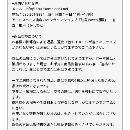
●お問い合わせ先
メール：info@aburakame.ocnk.net
電話：086-201-8884（受付時間：平日 11時〜17時）
アートスペース油亀のオンラインショップ「油亀のweb通販」 担
当：柏戸（かしわど）
●返品交換について
お客様の御都合による返品、返金（色やイメージが違った、サイズ
が合わない等）はお受けいたしかねますのでご了承下さい。
商品の品質については充分注意いたしておりますが、万一不良品・
破損がありました場合、お手元に商品到着後4日以内にご連絡いた
だければ、良品と交換または返品を賜ります。
一度ご利用になられた商品、商品到着後5日以上経過した場合の返
品はお受けできません。
不良品・破損による返品・交換の際は、送料を弊社にて負担いたし
ます。
送料以外の損失や手数料および経費は負担しかねますのでご了承く
ださい。
在庫がなく交換が難しい場合は、返金させていただく場合もござい
ます。
返金の方法は銀行振込または郵便振替のみとさせていただきます。