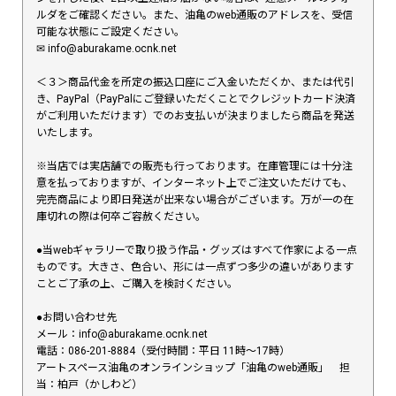
ルダをご確認ください。また、油亀のweb通販のアドレスを、受信
可能な状態にご設定ください。
✉︎ info@aburakame.ocnk.net
＜３＞商品代金を所定の振込口座にご入金いただくか、または代引
き、PayPal（PayPalにご登録いただくことでクレジットカード決済
がご利用いただけます）でのお支払いが決まりましたら商品を発送
いたします。
※当店では実店舗での販売も行っております。在庫管理には十分注
意を払っておりますが、インターネット上でご注文いただけても、
完売商品により即日発送が出来ない場合がございます。万が一の在
庫切れの際は何卒ご容赦ください。
●当webギャラリーで取り扱う作品・グッズはすべて作家による一点
ものです。大きさ、色合い、形には一点ずつ多少の違いがあります
ことご了承の上、ご購入を検討ください。
●お問い合わせ先
メール：info@aburakame.ocnk.net
電話：086-201-8884（受付時間：平日 11時〜17時）
アートスペース油亀のオンラインショップ「油亀のweb通販」 担
当：柏戸（かしわど）