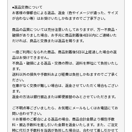
●返品交換について
お客様の御都合による返品、返金（色やイメージが違った、サイズ
が合わない等）はお受けいたしかねますのでご了承下さい。
商品の品質については充分注意いたしておりますが、万一不良品・
破損がありました場合、お手元に商品到着後4日以内にご連絡いた
だければ、良品と交換または返品を賜ります。
一度ご利用になられた商品、商品到着後5日以上経過した場合の返
品はお受けできません。
不良品・破損による返品・交換の際は、送料を弊社にて負担いたし
ます。
送料以外の損失や手数料および経費は負担しかねますのでご了承く
ださい。
在庫がなく交換が難しい場合は、返金させていただく場合もござい
ます。
返金の方法は銀行振込または郵便振替のみとさせていただきます。
ご不明点等ございましたら、お気軽にメールもしくはお電話にてお
問い合わせ下さい。
※お客様のご都合による返品の場合、商品合計金額より梱包手数
料・振込手数料を差し引いた金額を返金いたします。また、ご注文
時に代引き手数料を当店が負担した場合は、合わせて差し引かせて