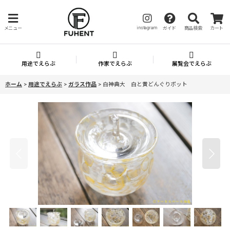
instagram
メニュー
ガイド
商品検索
カート
用途でえらぶ
作家でえらぶ
展覧会でえらぶ
ホーム
>
用途でえらぶ
>
ガラス作品
>
白神典大 白と黄どんぐりポット