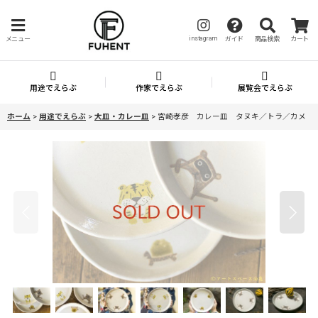
instagram
メニュー
ガイド
商品検索
カート
用途でえらぶ
作家でえらぶ
展覧会でえらぶ
ホーム
>
用途でえらぶ
>
大皿・カレー皿
>
宮崎孝彦 カレー皿 タヌキ／トラ／カメ