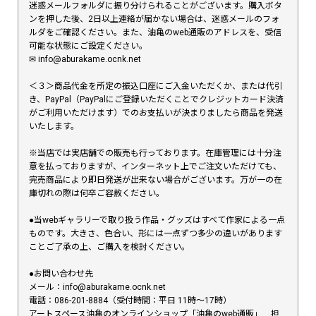
迷惑メールフォルダに振り分けられることがございます。購入ボタ
ンを押した後、2日以上連絡が届かない場合は、迷惑メールのフォ
ルダをご確認ください。また、油亀のweb通販のアドレスを、受信
可能な状態にご設定ください。
✉︎ info@aburakame.ocnk.net
＜３＞商品代金を所定の振込口座にご入金いただくか、または代引
き、PayPal（PayPalにご登録いただくことでクレジットカード決済
がご利用いただけます）でのお支払いが決まりましたら商品を発送
いたします。
※当店では実店舗での販売も行っております。在庫管理には十分注
意を払っておりますが、インターネット上でご注文いただけても、
完売商品により即日発送が出来ない場合がございます。万が一の在
庫切れの際は何卒ご容赦ください。
●当webギャラリーで取り扱う作品・グッズはすべて作家による一点
ものです。大きさ、色合い、形には一点ずつ多少の違いがあります
ことご了承の上、ご購入を検討ください。
●お問い合わせ先
メール：info@aburakame.ocnk.net
電話：086-201-8884（受付時間：平日 11時〜17時）
アートスペース油亀のオンラインショップ「油亀のweb通販」 担