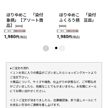
ほりゆめこ 「染付
ほりゆめこ 「染付
象柄」【アソート商
ふくろう柄 豆皿」
品】
[
6362
]
[
5835
]
1,980
1,980
円
円
(税込)
(税込)
●ご注文の流れ
＜１＞お気に入りの商品がございましたらショッピングカートより
ご注文下さい。
※商品について、サイズや焼色、仕上がりの状態など、ご不明な点
がございましたら、些細なことでもかまいません。お気軽にメール
にてお問い合わせください。
＜２＞ご注文が決まりましたら、在庫確認後、折り返しメールにて
お支払い方法のご連絡を差し上げます。