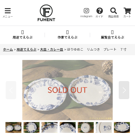
instagram
メニュー
ガイド
商品検索
カート
用途でえらぶ
作家でえらぶ
展覧会でえらぶ
ホーム
>
用途でえらぶ
>
大皿・カレー皿
>
ほりゆめこ リムつき プレート ７寸