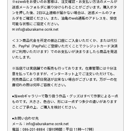
※ezwebをお使いのお客様は、注文確認・お支払い方法のメールが
迷惑メールフォルダに振り分けられることがございます。購入ボタ
ンを押した後、2日以上連絡が届かない場合は、迷惑メールのフォ
ルダをご確認ください。また、油亀のweb通販のアドレスを、受信
可能な状態にご設定ください。
✉︎ info@aburakame.ocnk.net
＜３＞商品代金を所定の振込口座にご入金いただくか、または代引
き、PayPal（PayPalにご登録いただくことでクレジットカード決済
がご利用いただけます）でのお支払いが決まりましたら商品を発送
いたします。
※当店では実店舗での販売も行っております。在庫管理には十分注
意を払っておりますが、インターネット上でご注文いただけても、
完売商品により即日発送が出来ない場合がございます。万が一の在
庫切れの際は何卒ご容赦ください。
●当webギャラリーで取り扱う作品・グッズはすべて作家による一点
ものです。大きさ、色合い、形には一点ずつ多少の違いがあります
ことご了承の上、ご購入を検討ください。
●お問い合わせ先
メール：info@aburakame.ocnk.net
電話：086-201-8884（受付時間：平日 11時〜17時）