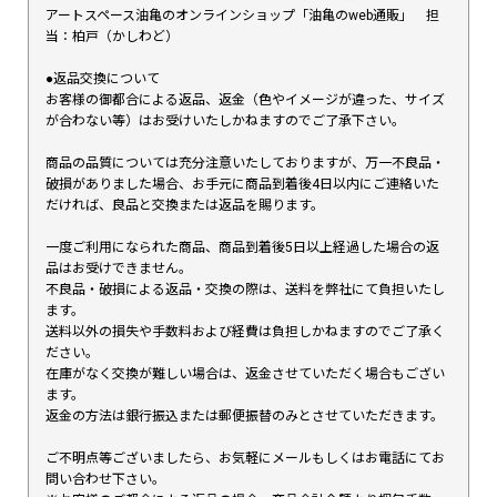
アートスペース油亀のオンラインショップ「油亀のweb通販」 担
当：柏戸（かしわど）
●返品交換について
お客様の御都合による返品、返金（色やイメージが違った、サイズ
が合わない等）はお受けいたしかねますのでご了承下さい。
商品の品質については充分注意いたしておりますが、万一不良品・
破損がありました場合、お手元に商品到着後4日以内にご連絡いた
だければ、良品と交換または返品を賜ります。
一度ご利用になられた商品、商品到着後5日以上経過した場合の返
品はお受けできません。
不良品・破損による返品・交換の際は、送料を弊社にて負担いたし
ます。
送料以外の損失や手数料および経費は負担しかねますのでご了承く
ださい。
在庫がなく交換が難しい場合は、返金させていただく場合もござい
ます。
返金の方法は銀行振込または郵便振替のみとさせていただきます。
ご不明点等ございましたら、お気軽にメールもしくはお電話にてお
問い合わせ下さい。