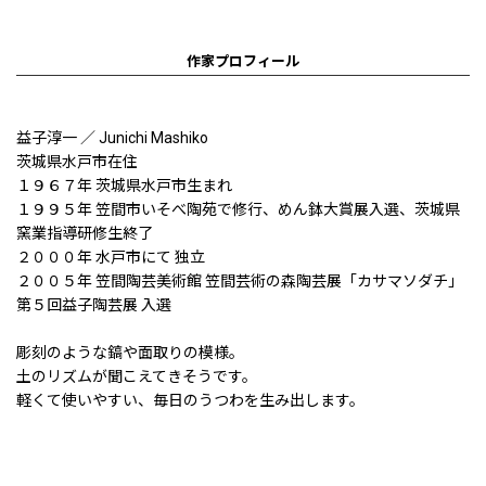
作家プロフィール
益子淳一 ／ Junichi Mashiko
茨城県水戸市在住
１９６７年 茨城県水戸市生まれ
１９９５年 笠間市いそべ陶苑で修行、めん鉢大賞展入選、茨城県
窯業指導研修生終了
２０００年 水戸市にて 独立
２００５年 笠間陶芸美術館 笠間芸術の森陶芸展「カサマソダチ」
第５回益子陶芸展 入選
彫刻のような鎬や面取りの模様。
土のリズムが聞こえてきそうです。
軽くて使いやすい、毎日のうつわを生み出します。