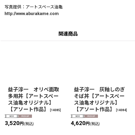
写真提供：アートスペース油亀
http://www.aburakame.com
関連商品
益子淳一 オリベ面取
益子淳一 灰釉しのぎ
多用丼【アートスペー
そば丼【アートスペー
ス油亀オリジナル】
ス油亀オリジナル】
【アソート作品】
【アソート作品】
[
14085
]
[
14084
]
3,520
4,620
円
円
(税込)
(税込)