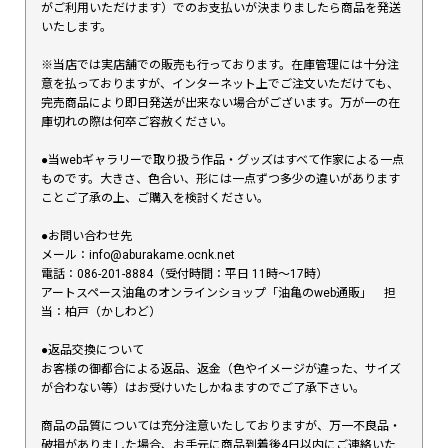
がご利用いただけます）でのお支払いが決まりましたら商品を発送
いたします。
※当店では実店舗での販売も行っております。在庫管理には十分注
意を払っておりますが、インターネット上でご注文いただけても、
完売商品により即日発送が出来ない場合がございます。万が一の在
庫切れの際は何卒ご容赦ください。
●当webギャラリーで取り扱う作品・グッズはすべて作家による一点
ものです。大きさ、色合い、形には一点ずつ多少の違いがあります
ことご了承の上、ご購入を検討ください。
●お問い合わせ先
メール：info@aburakame.ocnk.net
電話：086-201-8884（受付時間：平日 11時〜17時）
アートスペース油亀のオンラインショップ「油亀のweb通販」 担
当：柏戸（かしわど）
●返品交換について
お客様の御都合による返品、返金（色やイメージが違った、サイズ
が合わない等）はお受けいたしかねますのでご了承下さい。
商品の品質については充分注意いたしておりますが、万一不良品・
破損がありました場合、お手元に商品到着後4日以内にご連絡いた