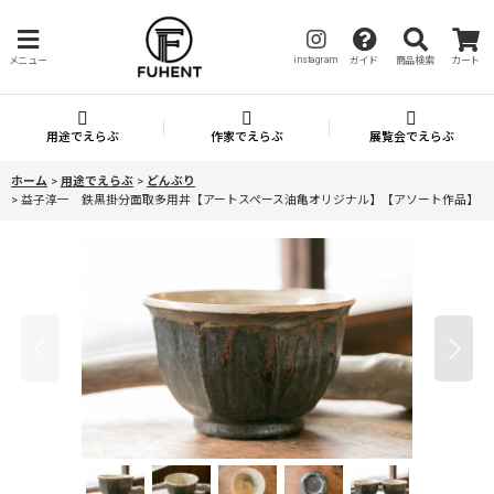
instagram
メニュー
ガイド
商品検索
カート
用途でえらぶ
作家でえらぶ
展覧会でえらぶ
ホーム
>
用途でえらぶ
>
どんぶり
>
益子淳一 鉄黒掛分面取多用丼【アートスペース油亀オリジナル】【アソート作品】