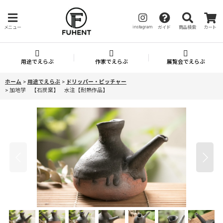
instagram
メニュー
ガイド
商品検索
カート
用途でえらぶ
作家でえらぶ
展覧会でえらぶ
ホーム
>
用途でえらぶ
>
ドリッパー・ピッチャー
>
加地学 【石炭窯】 水注【耐熱作品】