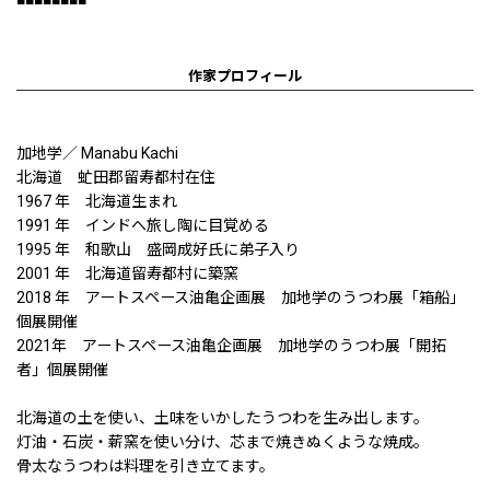
作家プロフィール
加地学／ Manabu Kachi
北海道 虻田郡留寿都村在住
1967 年 北海道生まれ
1991 年 インドへ旅し陶に目覚める
1995 年 和歌山 盛岡成好氏に弟子入り
2001 年 北海道留寿都村に築窯
2018 年 アートスペース油亀企画展 加地学のうつわ展「箱船」
個展開催
2021年 アートスペース油亀企画展 加地学のうつわ展「開拓
者」個展開催
北海道の土を使い、土味をいかしたうつわを生み出します。
灯油・石炭・薪窯を使い分け、芯まで焼きぬくような焼成。
骨太なうつわは料理を引き立てます。