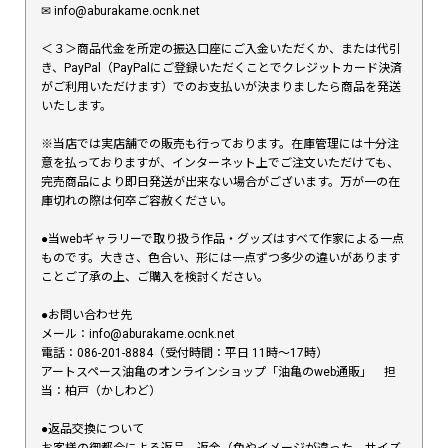
✉︎ info@aburakame.ocnk.net
＜３＞商品代金を所定の振込口座にご入金いただくか、または代引
き、PayPal（PayPalにご登録いただくことでクレジットカード決済
がご利用いただけます）でのお支払いが決まりましたら商品を発送
いたします。
※当店では実店舗での販売も行っております。在庫管理には十分注
意を払っておりますが、インターネット上でご注文いただけても、
完売商品により即日発送が出来ない場合がございます。万が一の在
庫切れの際は何卒ご容赦ください。
●当webギャラリーで取り扱う作品・グッズはすべて作家による一点
ものです。大きさ、色合い、形には一点ずつ多少の違いがあります
ことご了承の上、ご購入を検討ください。
●お問い合わせ先
メール：info@aburakame.ocnk.net
電話：086-201-8884（受付時間：平日 11時〜17時）
アートスペース油亀のオンラインショップ「油亀のweb通販」 担
当：柏戸（かしわど）
●返品交換について
お客様の御都合による返品、返金（色やイメージが違った、サイズ