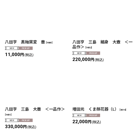
八田亨 黒釉窯変 壺
八田亨 三島 細身 大壺 ＜一
[
9881
]
品作＞
[
9852
]
11,000
円
(税込)
220,000
円
(税込)
八田亨 三島 大壺 ＜一品作＞
増田光 くま顔花器（L）
[
8316
]
[
9851
]
22,000
円
(税込)
330,000
円
(税込)