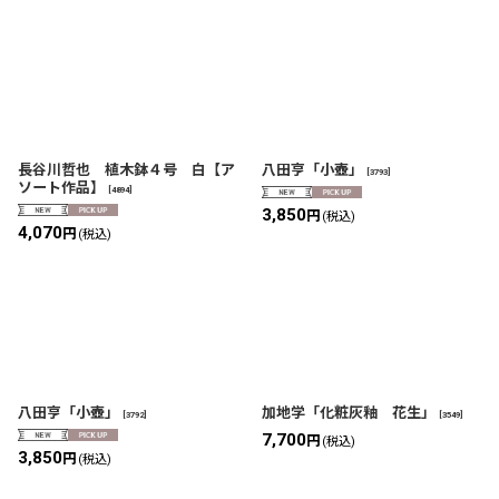
長谷川哲也 植木鉢４号 白【ア
八田亨「小壺」
[
3793
]
ソート作品】
[
4894
]
3,850
円
(税込)
4,070
円
(税込)
八田亨「小壺」
加地学「化粧灰釉 花生」
[
3792
]
[
3549
]
7,700
円
(税込)
3,850
円
(税込)