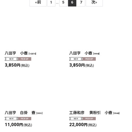
表示数
:
...
«
前
1
5
6
7
次
»
在庫あり
並び順
:
絞り込む
八田亨 小壺
八田亨 小壺
[
10370
]
[
9998
]
3,850
3,850
円
円
(税込)
(税込)
八田亨 白掛 壺
工藤和彦 黄粉引 小壺
[
9991
]
[
9946
]
11,000
22,000
円
円
(税込)
(税込)