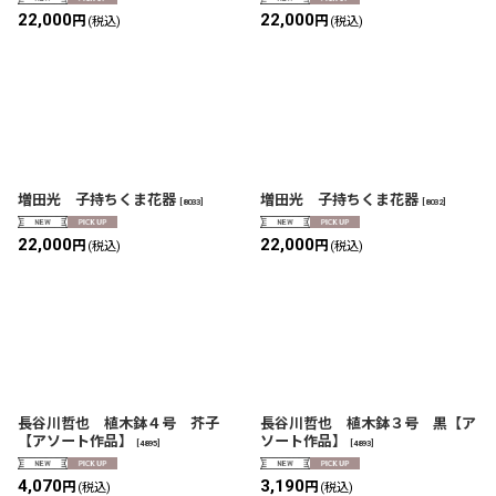
22,000
22,000
円
円
(税込)
(税込)
増田光 子持ちくま花器
増田光 子持ちくま花器
[
8033
]
[
8032
]
22,000
22,000
円
円
(税込)
(税込)
長谷川哲也 植木鉢４号 芥子
長谷川哲也 植木鉢３号 黒【ア
【アソート作品】
ソート作品】
[
4895
]
[
4893
]
4,070
3,190
円
円
(税込)
(税込)