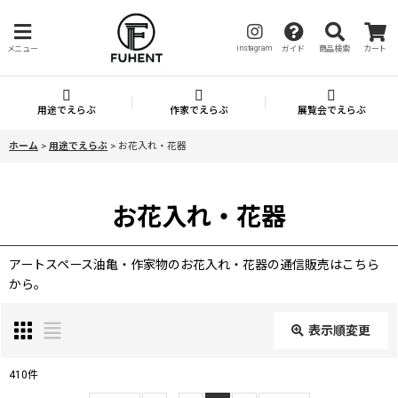
instagram
メニュー
ガイド
商品検索
カート
用途でえらぶ
作家でえらぶ
展覧会でえらぶ
ホーム
>
用途でえらぶ
>
お花入れ・花器
お花入れ・花器
アートスペース油亀・作家物のお花入れ・花器の通信販売はこちら
から。
表示順変更
閉じる
410
件