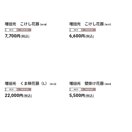
増田光 こけし花器
増田光 こけし花器
[
8138
]
[
8137
]
7,700
6,600
円
円
(税込)
(税込)
増田光 くま顔花器（L）
増田光 壁掛け花器
[
8123
]
[
8096
]
22,000
5,500
円
円
(税込)
(税込)