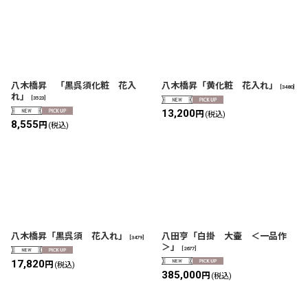
八木橋昇 「黒呉須化粧 花入
八木橋昇「黄化粧 花入れ」
[
3480
]
れ」
[
3523
]
13,200
円
(税込)
8,555
円
(税込)
八木橋昇「黒呉須 花入れ」
八田亨「白掛 大壷 ＜一品作
[
3479
]
＞」
[
2677
]
17,820
円
(税込)
385,000
円
(税込)