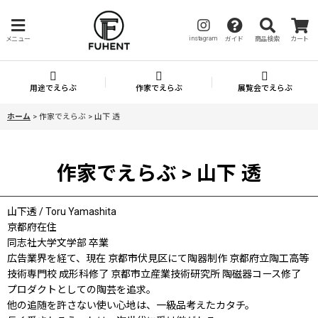
instagram
メニュー
ガイド
商品検索
カート
用途でえらぶ
作家でえらぶ
展覧会でえらぶ
ホーム
>
作家でえらぶ > 山下 透
作家でえらぶ > 山下 透
山下透 / Toru Yamashita
京都府在住
同志社大学文学部 卒業
広告業界を経て、現在 京都市伏見区にて陶器制作 京都府立陶工高等
技術専門校 成形科修了 京都市立産業技術研究所 陶磁器コース修了
プロダクトとしての陶芸を追求。
他の追随を許さない使い心地は、一級品考えたカタチ。