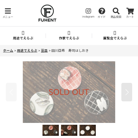
instagram
メニュー
ガイド
商品検索
カート
用途でえらぶ
作家でえらぶ
展覧会でえらぶ
ホーム
>
用途でえらぶ
>
豆皿
>
田川亞希 寿司はしおき