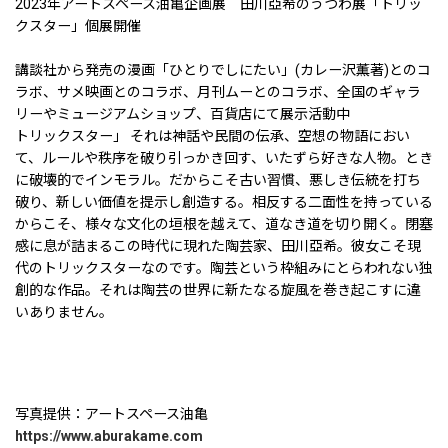
2023年アートスペース油亀企画展 田川亞希のうつわ展「トリッ
クスター」個展開催
講談社から発売の漫画「ひとりでしにたい」(カレー沢薫著)とのコ
ラボ、サメ映画とのコラボ、月刊ムーとのコラボ、全国のギャラ
リーやミュージアムショップ、百貨店にて展示活動中
トリックスター」 それは神話や民間の伝承、空想の物語におい
て、ルールや秩序を破り引っかき回す、いたずら好きな人物。とき
に破壊的でインモラル。だからこそ古い習慣、悪しき伝統を打ち
破り、新しい価値を提示し創造する。相反する二面性を持っている
からこそ、様々な文化の垣根を越えて、道なき道を切り開く。閉塞
感に息が詰まるこの時代に現れた陶芸家、田川亞希。彼女こそ現
代のトリックスターなのです。陶芸という枠組みにとらわれない独
創的な作品。それは陶芸の世界に新たなる旋風を巻き起こすに違
いありません。
写真提供：アートスペース油亀
https://www.aburakame.com