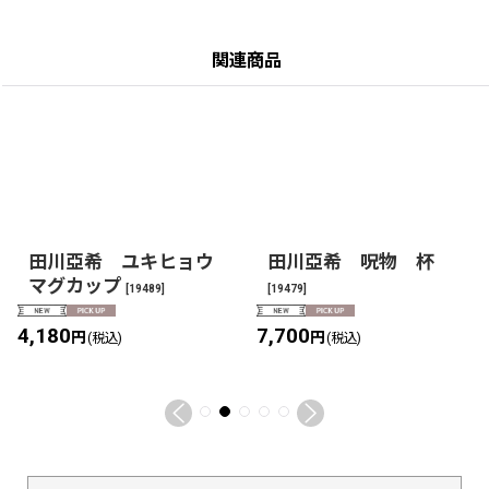
関連商品
田川亞希 ユキヒョウ
田川亞希 呪物 杯
マグカップ
[
19489
]
[
19479
]
4,180
7,700
円
円
(税込)
(税込)