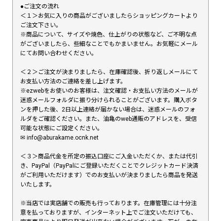
●ご注文の流れ
＜１＞お気に入りの商品がございましたらショッピングカートより
ご注文下さい。
※商品について、サイズや焼色、仕上がりの状態など、ご不明な点
がございましたら、些細なことでもかまいません。お気軽にメール
にてお問い合わせください。
＜２＞ご注文が決まりましたら、在庫確認後、折り返しメールにて
お支払い方法のご連絡を差し上げます。
※ezwebをお使いのお客様は、注文確認・お支払い方法のメールが
迷惑メールフォルダに振り分けられることがございます。購入ボタ
ンを押した後、2日以上連絡が届かない場合は、迷惑メールのフォ
ルダをご確認ください。また、油亀のweb通販のアドレスを、受信
可能な状態にご設定ください。
✉︎ info@aburakame.ocnk.net
＜３＞商品代金を所定の振込口座にご入金いただくか、または代引
き、PayPal（PayPalにご登録いただくことでクレジットカード決済
がご利用いただけます）でのお支払いが決まりましたら商品を発送
いたします。
※当店では実店舗での販売も行っております。在庫管理には十分注
意を払っておりますが、インターネット上でご注文いただけても、