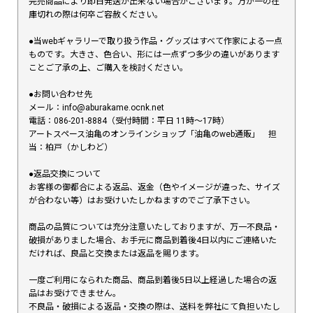
完売商品により即日発送が出来ない場合がございます。万が一の在
庫切れの際は何卒ご容赦ください。
●当webギャラリーで取り扱う作品・グッズはすべて作家による一点
ものです。大きさ、色合い、形には一点ずつ多少の違いがあります
ことご了承の上、ご購入を検討ください。
●お問い合わせ先
メール：info@aburakame.ocnk.net
電話：086-201-8884（受付時間：平日 11時〜17時）
アートスペース油亀のオンラインショップ「油亀のweb通販」 担
当：柏戸（かしわど）
●返品交換について
お客様の御都合による返品、返金（色やイメージが違った、サイズ
が合わない等）はお受けいたしかねますのでご了承下さい。
商品の品質については充分注意いたしておりますが、万一不良品・
破損がありました場合、お手元に商品到着後4日以内にご連絡いた
だければ、良品と交換または返品を賜ります。
一度ご利用になられた商品、商品到着後5日以上経過した場合の返
品はお受けできません。
不良品・破損による返品・交換の際は、送料を弊社にて負担いたし