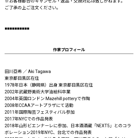
※お客様都合のキャンセル・返品・交換対応は致しかねます。
ご了承の上ご注文ください。
■■■■■■■■■■
作家プロフィール
田川亞希 ／ Aki Tagawa
東京都目黒区在住
1978年日本（静岡県）出身 東京都目黒区在住
2002年武蔵野美術大学油絵科卒業
2004年英国ロンドン Mazehill potteryで作陶
2008年CCAAアートプラザにて活動
2011年国際陶芸フェスティバル参加
2017年NYCでの作品発表
2018年山形ビエンナーレに参加、日本酒酒蔵「NEXT5」とのコラ
ボレーション2019年NYC、台北での作品発表