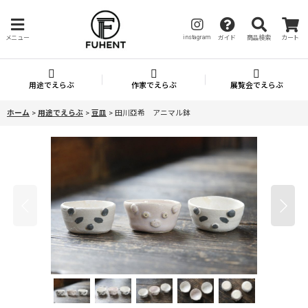
instagram
メニュー
ガイド
商品検索
カート
用途でえらぶ
作家でえらぶ
展覧会でえらぶ
ホーム
>
用途でえらぶ
>
豆皿
>
田川亞希 アニマル鉢