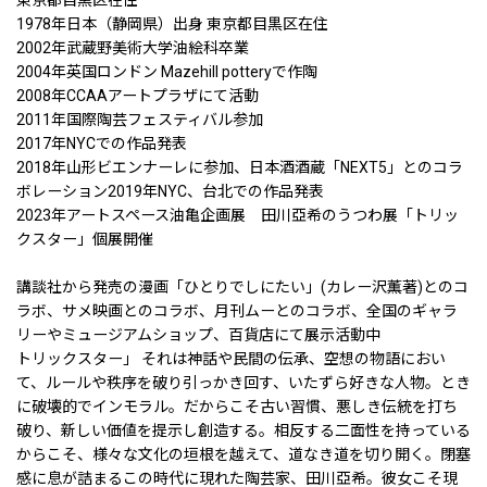
1978年日本（静岡県）出身 東京都目黒区在住
2002年武蔵野美術大学油絵科卒業
2004年英国ロンドン Mazehill potteryで作陶
2008年CCAAアートプラザにて活動
2011年国際陶芸フェスティバル参加
2017年NYCでの作品発表
2018年山形ビエンナーレに参加、日本酒酒蔵「NEXT5」とのコラ
ボレーション2019年NYC、台北での作品発表
2023年アートスペース油亀企画展 田川亞希のうつわ展「トリッ
クスター」個展開催
講談社から発売の漫画「ひとりでしにたい」(カレー沢薫著)とのコ
ラボ、サメ映画とのコラボ、月刊ムーとのコラボ、全国のギャラ
リーやミュージアムショップ、百貨店にて展示活動中
トリックスター」 それは神話や民間の伝承、空想の物語におい
て、ルールや秩序を破り引っかき回す、いたずら好きな人物。とき
に破壊的でインモラル。だからこそ古い習慣、悪しき伝統を打ち
破り、新しい価値を提示し創造する。相反する二面性を持っている
からこそ、様々な文化の垣根を越えて、道なき道を切り開く。閉塞
感に息が詰まるこの時代に現れた陶芸家、田川亞希。彼女こそ現