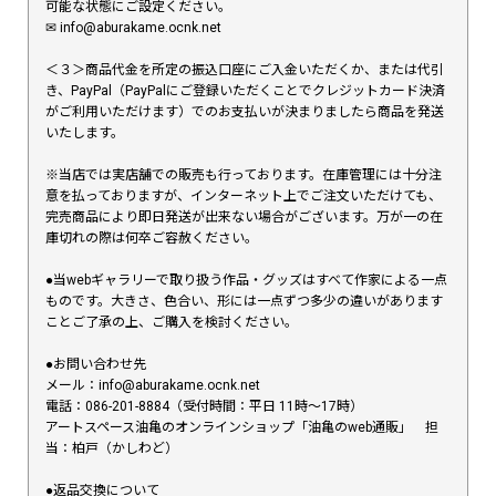
可能な状態にご設定ください。
✉︎ info@aburakame.ocnk.net
＜３＞商品代金を所定の振込口座にご入金いただくか、または代引
き、PayPal（PayPalにご登録いただくことでクレジットカード決済
がご利用いただけます）でのお支払いが決まりましたら商品を発送
いたします。
※当店では実店舗での販売も行っております。在庫管理には十分注
意を払っておりますが、インターネット上でご注文いただけても、
完売商品により即日発送が出来ない場合がございます。万が一の在
庫切れの際は何卒ご容赦ください。
●当webギャラリーで取り扱う作品・グッズはすべて作家による一点
ものです。大きさ、色合い、形には一点ずつ多少の違いがあります
ことご了承の上、ご購入を検討ください。
●お問い合わせ先
メール：info@aburakame.ocnk.net
電話：086-201-8884（受付時間：平日 11時〜17時）
アートスペース油亀のオンラインショップ「油亀のweb通販」 担
当：柏戸（かしわど）
●返品交換について