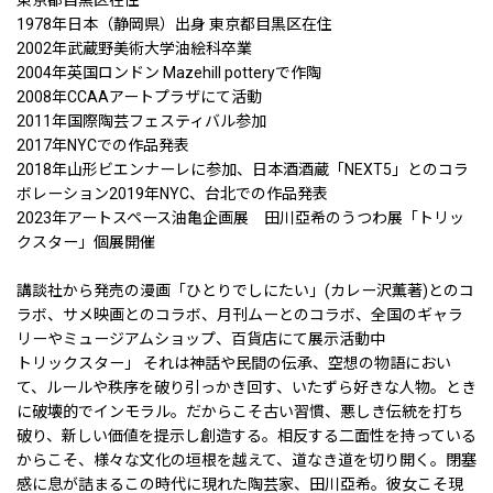
1978年日本（静岡県）出身 東京都目黒区在住
2002年武蔵野美術大学油絵科卒業
2004年英国ロンドン Mazehill potteryで作陶
2008年CCAAアートプラザにて活動
2011年国際陶芸フェスティバル参加
2017年NYCでの作品発表
2018年山形ビエンナーレに参加、日本酒酒蔵「NEXT5」とのコラ
ボレーション2019年NYC、台北での作品発表
2023年アートスペース油亀企画展 田川亞希のうつわ展「トリッ
クスター」個展開催
講談社から発売の漫画「ひとりでしにたい」(カレー沢薫著)とのコ
ラボ、サメ映画とのコラボ、月刊ムーとのコラボ、全国のギャラ
リーやミュージアムショップ、百貨店にて展示活動中
トリックスター」 それは神話や民間の伝承、空想の物語におい
て、ルールや秩序を破り引っかき回す、いたずら好きな人物。とき
に破壊的でインモラル。だからこそ古い習慣、悪しき伝統を打ち
破り、新しい価値を提示し創造する。相反する二面性を持っている
からこそ、様々な文化の垣根を越えて、道なき道を切り開く。閉塞
感に息が詰まるこの時代に現れた陶芸家、田川亞希。彼女こそ現