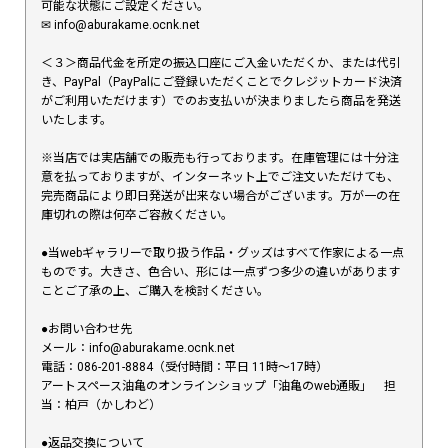
可能な状態にご設定ください。
✉︎ info@aburakame.ocnk.net
＜３＞商品代金を所定の振込口座にご入金いただくか、または代引
き、PayPal（PayPalにご登録いただくことでクレジットカード決済
がご利用いただけます）でのお支払いが決まりましたら商品を発送
いたします。
※当店では実店舗での販売も行っております。在庫管理には十分注
意を払っておりますが、インターネット上でご注文いただけても、
完売商品により即日発送が出来ない場合がございます。万が一の在
庫切れの際は何卒ご容赦ください。
●当webギャラリーで取り扱う作品・グッズはすべて作家による一点
ものです。大きさ、色合い、形には一点ずつ多少の違いがあります
ことご了承の上、ご購入を検討ください。
●お問い合わせ先
メール：info@aburakame.ocnk.net
電話：086-201-8884（受付時間：平日 11時〜17時）
アートスペース油亀のオンラインショップ「油亀のweb通販」 担
当：柏戸（かしわど）
●返品交換について