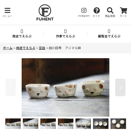
instagram
メニュー
ガイド
商品検索
カート
用途でえらぶ
作家でえらぶ
展覧会でえらぶ
ホーム
>
用途でえらぶ
>
豆皿
>
田川亞希 アニマル鉢