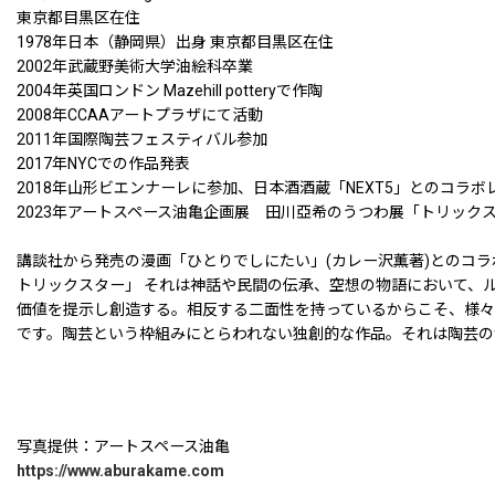
東京都目黒区在住
1978年日本（静岡県）出身 東京都目黒区在住
2002年武蔵野美術大学油絵科卒業
2004年英国ロンドン Mazehill potteryで作陶
2008年CCAAアートプラザにて活動
2011年国際陶芸フェスティバル参加
2017年NYCでの作品発表
2018年山形ビエンナーレに参加、日本酒酒蔵「NEXT5」とのコラボ
2023年アートスペース油亀企画展 田川亞希のうつわ展「トリック
講談社から発売の漫画「ひとりでしにたい」(カレー沢薫著)とのコ
トリックスター」 それは神話や民間の伝承、空想の物語において、
価値を提示し創造する。相反する二面性を持っているからこそ、様
です。陶芸という枠組みにとらわれない独創的な作品。それは陶芸の
写真提供：アートスペース油亀
https://www.aburakame.com