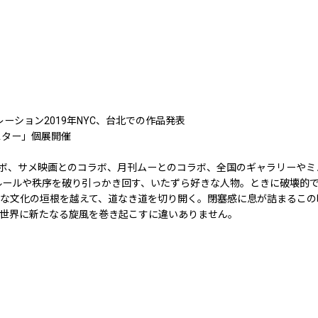
レーション2019年NYC、台北での作品発表
スター」個展開催
ラボ、サメ映画とのコラボ、月刊ムーとのコラボ、全国のギャラリーや
ルールや秩序を破り引っかき回す、いたずら好きな人物。ときに破壊的
々な文化の垣根を越えて、道なき道を切り開く。閉塞感に息が詰まるこの
世界に新たなる旋風を巻き起こすに違いありません。