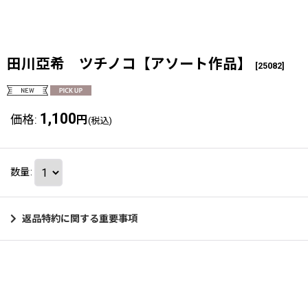
田川亞希 ツチノコ【アソート作品】
[
25082
]
1,100
価格
:
円
(税込)
数量
:
返品特約に関する重要事項