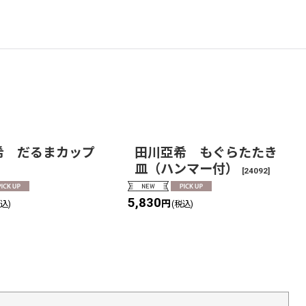
希 だるまカップ
田川亞希 もぐらたたき
皿（ハンマー付）
[
24092
]
5,830
円
税込)
(税込)