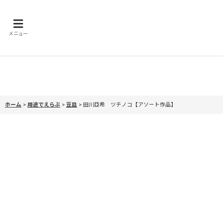
メニュー
ホーム
>
用途でえらぶ
>
豆皿
>
田川亞希 ツチノコ【アソート作品】