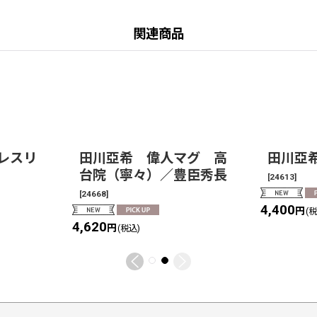
関連商品
レスリ
田川亞希 偉人マグ 高
田川亞
台院（寧々）／豊臣秀長
[
24613
]
[
24668
]
4,400
円
(
4,620
円
(税込)