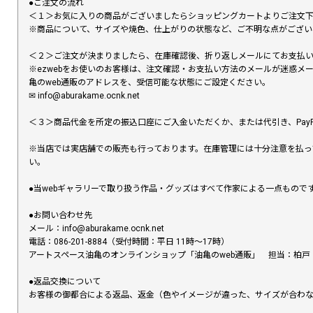
●ご注文の流れ
＜１＞お気に入りの商品がございましたらショッピングカートよりご注文
※商品について、サイズや焼色、仕上がりの状態など、ご不明な点がござ
＜２＞ご注文が決まりましたら、在庫確認後、折り返しメールにてお支払
※ezwebをお使いのお客様は、注文確認・お支払い方法のメールが迷惑
亀のweb通販のアドレスを、受信可能な状態にご設定ください。
✉︎ info@aburakame.ocnk.net
＜３＞商品代金を所定の振込口座にご入金いただくか、または代引き、PayP
※当店では実店舗での販売も行っております。在庫管理には十分注意を払っ
い。
●当webギャラリーで取り扱う作品・グッズはすべて作家による一点もの
●お問い合わせ先
メール：info@aburakame.ocnk.net
電話：086-201-8884（受付時間：平日 11時〜17時）
アートスペース油亀のオンラインショップ「油亀のweb通販」 担当：柏戸
●返品交換について
お客様の御都合による返品、返金（色やイメージが違った、サイズが合わ