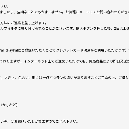
下さい。
いましたら、些細なことでもかまいません。お気軽にメールにてお問い合わせくださ
い方法のご連絡を差し上げます。
メールフォルダに振り分けられることがございます。購入ボタンを押した後、2日以
al（PayPalにご登録いただくことでクレジットカード決済がご利用いただけま
ておりますが、インターネット上でご注文いただけても、完売商品により即日発送
です。大きさ、色合い、形には一点ずつ多少の違いがありますことご了承の上、ご購
（かしわど）
ない等）はお受けいたしかねますのでご了承下さい。