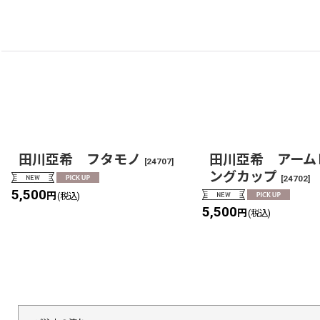
田川亞希 フタモノ
田川亞希 アーム
[
24707
]
ングカップ
[
24702
]
5,500
円
(税込)
5,500
円
(税込)