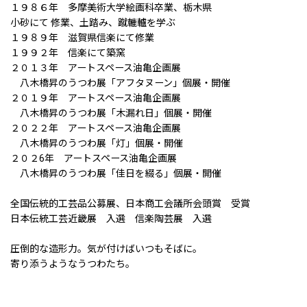
１９８６年 多摩美術大学絵画科卒業、栃木県
小砂にて 修業、土踏み、蹴轆轤を学ぶ
１９８９年 滋賀県信楽にて修業
１９９２年 信楽にて築窯
２０１３年 アートスペース油亀企画展
八木橋昇のうつわ展「アフタヌーン」個展・開催
２０１９年 アートスペース油亀企画展
八木橋昇のうつわ展「木漏れ日」個展・開催
２０２２年 アートスペース油亀企画展
八木橋昇のうつわ展「灯」個展・開催
２０２6年 アートスペース油亀企画展
八木橋昇のうつわ展「佳日を綴る」個展・開催
全国伝統的工芸品公募展、日本商工会議所会頭賞 受賞
日本伝統工芸近畿展 入選 信楽陶芸展 入選
圧倒的な造形力。気が付けばいつもそばに。
寄り添うようなうつわたち。