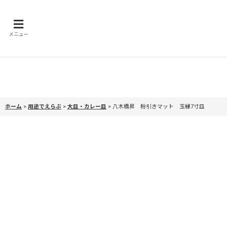
メニュー
ホーム
>
用途でえらぶ
>
大皿・カレー皿
>
八木橋昇 粉引きマット 玉縁7寸皿