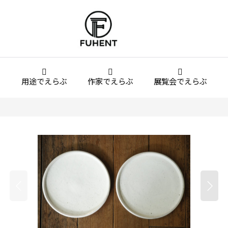
用途でえらぶ
作家でえらぶ
展覧会でえらぶ