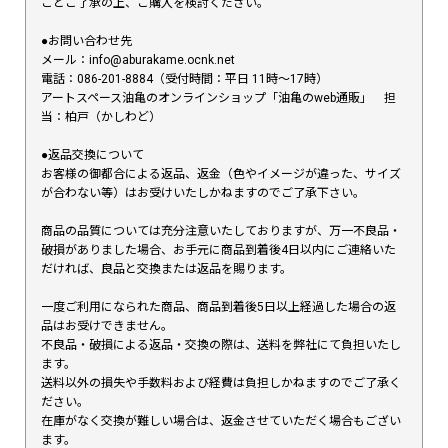
ことご了承の上、ご購入を検討ください。
●お問い合わせ先
メール：info@aburakame.ocnk.net
電話：086-201-8884（受付時間：平日 11時〜17時）
アートスペース油亀のオンラインショップ「油亀のweb通販」 担
当：柏戸（かしわど）
●返品交換について
お客様の御都合による返品、返金（色やイメージが違った、サイズ
が合わない等）はお受けいたしかねますのでご了承下さい。
商品の品質については充分注意いたしておりますが、万一不良品・
破損がありました場合、お手元に商品到着後4日以内にご連絡いた
だければ、良品と交換または返品を賜ります。
一度ご利用になられた商品、商品到着後5日以上経過した場合の返
品はお受けできません。
不良品・破損による返品・交換の際は、送料を弊社にて負担いたし
ます。
送料以外の損失や手数料および経費は負担しかねますのでご了承く
ださい。
在庫がなく交換が難しい場合は、返金させていただく場合もござい
ます。