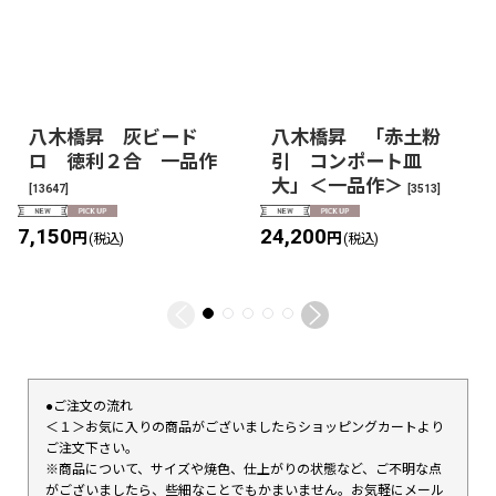
八木橋昇 灰ビード
八木橋昇 「赤土粉
ロ 徳利２合 一品作
引 コンポート皿
大」＜一品作＞
[
13647
]
[
3513
]
7,150
24,200
円
円
(税込)
(税込)
●ご注文の流れ
＜１＞お気に入りの商品がございましたらショッピングカートより
ご注文下さい。
※商品について、サイズや焼色、仕上がりの状態など、ご不明な点
がございましたら、些細なことでもかまいません。お気軽にメール