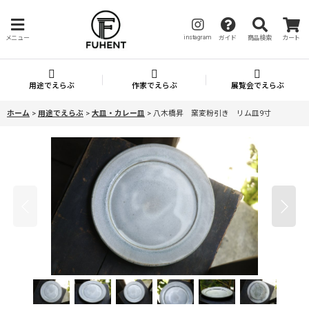
instagram
メニュー
ガイド
商品検索
カート
用途でえらぶ
作家でえらぶ
展覧会でえらぶ
ホーム
>
用途でえらぶ
>
大皿・カレー皿
>
八木橋昇 窯変粉引き リム皿9寸