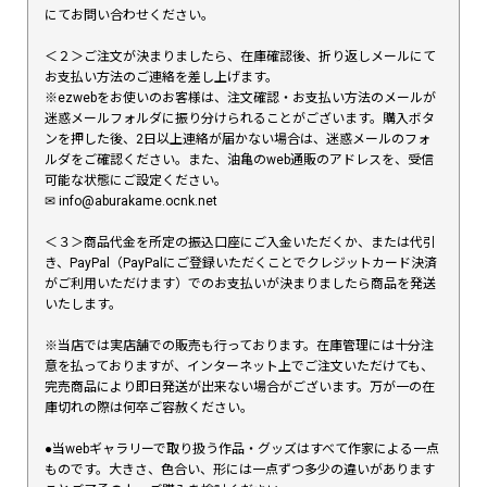
にてお問い合わせください。
＜２＞ご注文が決まりましたら、在庫確認後、折り返しメールにて
お支払い方法のご連絡を差し上げます。
※ezwebをお使いのお客様は、注文確認・お支払い方法のメールが
迷惑メールフォルダに振り分けられることがございます。購入ボタ
ンを押した後、2日以上連絡が届かない場合は、迷惑メールのフォ
ルダをご確認ください。また、油亀のweb通販のアドレスを、受信
可能な状態にご設定ください。
✉︎ info@aburakame.ocnk.net
＜３＞商品代金を所定の振込口座にご入金いただくか、または代引
き、PayPal（PayPalにご登録いただくことでクレジットカード決済
がご利用いただけます）でのお支払いが決まりましたら商品を発送
いたします。
※当店では実店舗での販売も行っております。在庫管理には十分注
意を払っておりますが、インターネット上でご注文いただけても、
完売商品により即日発送が出来ない場合がございます。万が一の在
庫切れの際は何卒ご容赦ください。
●当webギャラリーで取り扱う作品・グッズはすべて作家による一点
ものです。大きさ、色合い、形には一点ずつ多少の違いがあります